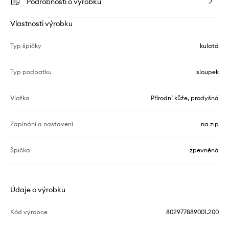
Podrobnosti o výrobku
Vlastnosti výrobku
Typ špičky
kulatá
Typ podpatku
sloupek
Vložka
Přírodní kůže, prodyšná
Zapínání a nastavení
na zip
Špička
zpevněná
Údaje o výrobku
Kód výrobce
802977889001.200