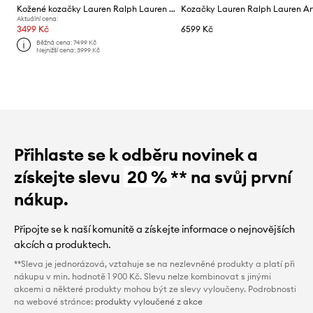
Kožené kozačky Lauren Ralph Lauren Collins Tll
Aktuální cena:
3499 Kč
6599 Kč
Běžná cena:
7499 Kč
Nejnižší cena:
3999 Kč
Přihlaste se k odběru novinek a
získejte slevu
20 %
** na svůj první
nákup.
Připojte se k naší komunitě a získejte informace o nejnovějších
akcích a produktech.
**Sleva je jednorázová, vztahuje se na nezlevněné produkty a platí při
nákupu v min. hodnotě 1 900 Kč. Slevu nelze kombinovat s jinými
akcemi a některé produkty mohou být ze slevy vyloučeny. Podrobnosti
na webové stránce:
produkty vyloučené z akce