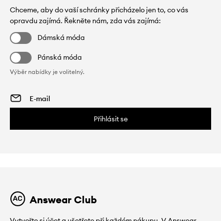
Chceme, aby do vaší schránky přicházelo jen to, co vás
opravdu zajímá. Řekněte nám, zda vás zajímá:
Dámská móda
Pánská móda
Výběr nabídky je volitelný.
Přihlásit se
Answear Club
Vytvořte si účet a ušetřete při každém nákupu. V Answear