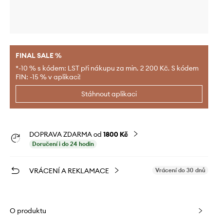
FINAL SALE %
*-10 % s kódem: LST při nákupu za min. 2 200 Kč. S kódem
FIN: -15 % v aplikaci!
Stáhnout aplikaci
DOPRAVA ZDARMA od
1800 Kč
Doručení i do 24 hodin
VRÁCENÍ A REKLAMACE
Vrácení do 30 dnů
O produktu