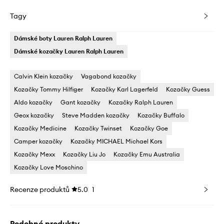
Tagy
Dámské boty Lauren Ralph Lauren
Dámské kozačky Lauren Ralph Lauren
Calvin Klein kozačky
Vagabond kozačky
Kozačky Tommy Hilfiger
Kozačky Karl Lagerfeld
Kozačky Guess
Aldo kozačky
Gant kozačky
Kozačky Ralph Lauren
Geox kozačky
Steve Madden kozačky
Kozačky Buffalo
Kozačky Medicine
Kozačky Twinset
Kozačky Goe
Camper kozačky
Kozačky MICHAEL Michael Kors
Kozačky Mexx
Kozačky Liu Jo
Kozačky Emu Australia
Kozačky Love Moschino
Recenze produktů
5.0
1
Podobné produkty