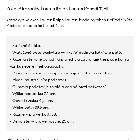
Kožené kozačky Lauren Ralph Lauren Kenndi Tl Hl
Kozačky z kolekce Lauren Ralph Lauren. Model vyroben z přírodní kůže.
Model se snadno čistí a udržuje.
- Zesílená špička.
- Vyztužená pata poskytuje vynikající podporu kotníku a patě.
- Kožená stélka je pohodlná pro nohu a zabraňuje tření, oděrkám a
vzniku nepříjemného zápachu.
- Pohodlné zapínání na zip usnadňuje oblékání a svlékání.
- Model na stabilním podpatku.
- Gumová podešev je trvalá a odolná proti poškození.
- Výška podpatku: 7,5 cm.
- Obvod svršku: 41,5 cm.
- Výška boty: 39,5 cm.
- Rozměry pro velikost: 38.
- Délka stélky pro velikost je: 25 cm.