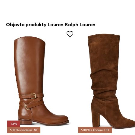
Objevte produkty Lauren Ralph Lauren
-12%
*-10 % s kódem: LST
*-30 % s kódem: LST