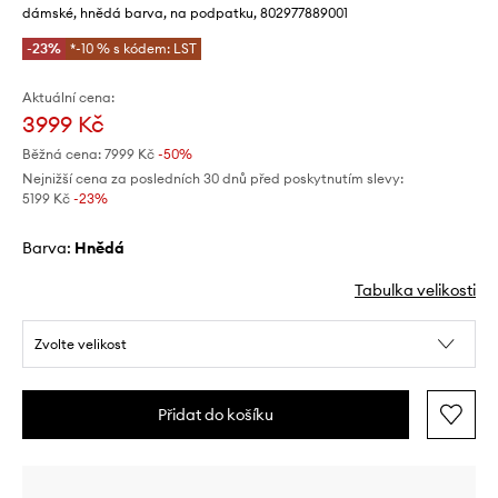
dámské, hnědá barva, na podpatku, 802977889001
-23%
*-10 % s kódem: LST
Aktuální cena:
3999 Kč
Běžná cena:
7999 Kč
-50%
Nejnižší cena za posledních 30 dnů před poskytnutím slevy:
5199 Kč
 -23%
Barva:
hnědá
Tabulka velikosti
Zvolte velikost
Přidat do košíku