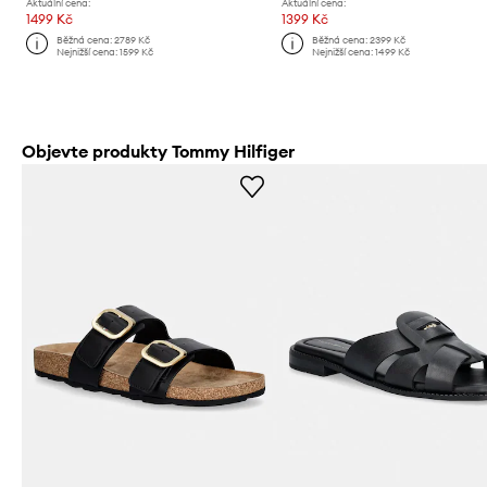
Aktuální cena:
Aktuální cena:
1499 Kč
1399 Kč
Běžná cena:
2789 Kč
Běžná cena:
2399 Kč
Nejnižší cena:
1599 Kč
Nejnižší cena:
1499 Kč
Objevte produkty Tommy Hilfiger