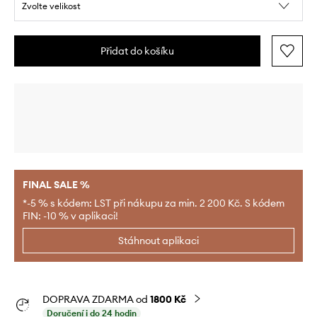
Zvolte velikost
Přidat do košíku
FINAL SALE %
*-5 % s kódem: LST při nákupu za min. 2 200 Kč. S kódem
FIN: -10 % v aplikaci!
Stáhnout aplikaci
DOPRAVA ZDARMA od
1800 Kč
Doručení i do 24 hodin