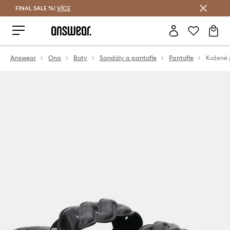
FINAL SALE %!
VÍCE
Ušetřete s Answear Club
Answear
Ona
Boty
Sandály a pantofle
Pantofle