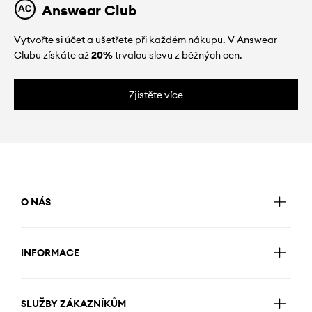
Answear Club
Vytvořte si účet a ušetřete při každém nákupu. V Answear
Clubu získáte až
20%
trvalou slevu z běžných cen.
Zjistěte více
O NÁS
INFORMACE
SLUŽBY ZÁKAZNÍKŮM