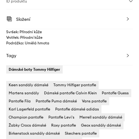
ID produktu
Složení
Svršek: Přírodní kůže
Vnitřek: Přírodní kůže
Podrážka: Umělá hmota
Tagy
Dámské boty Tommy Hilfiger
Keen sandály dámské
Tommy Hilfiger pantofle
Martens sandály
Dámské pantofle Calvin Klein
Pantofle Guess
Pantofle Fila
Pantofle Puma dámské
Vans pantofle
Karl Lagerfeld pantofle
Pantofle dámské adidas
Champion pantofle
Pantofle Levi's
Merrell sandály dámské
Žabky Crocs dámské
Roxy pantofle
Geox sandály dámské
Birkenstock sandály dámské
Skechers pantofle