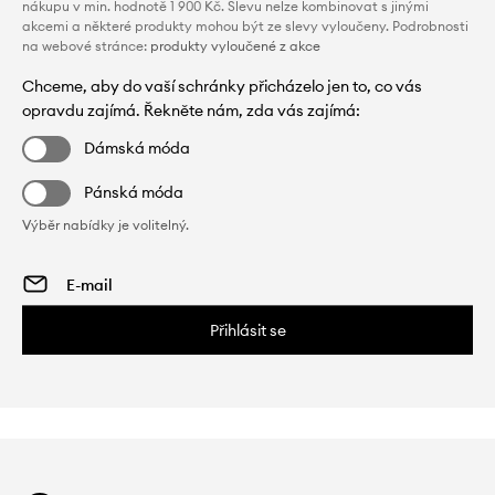
nákupu v min. hodnotě 1 900 Kč. Slevu nelze kombinovat s jinými
akcemi a některé produkty mohou být ze slevy vyloučeny. Podrobnosti
na webové stránce:
produkty vyloučené z akce
Chceme, aby do vaší schránky přicházelo jen to, co vás
opravdu zajímá. Řekněte nám, zda vás zajímá:
Dámská móda
Pánská móda
Výběr nabídky je volitelný.
Přihlásit se