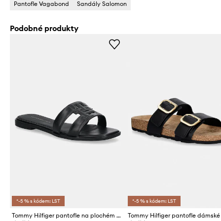
Pantofle Vagabond
Sandály Salomon
Podobné produkty
*-5 % s kódem: LST
*-5 % s kódem: LST
Tommy Hilfiger pantofle na plochém podpatku dámské kožené TH LOGO STRAP MULE