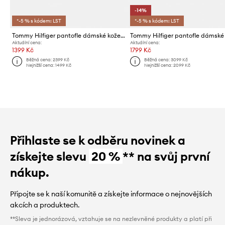
-14%
*-5 % s kódem: LST
*-5 % s kódem: LST
Tommy Hilfiger pantofle dámské kožené TH CLASSIC CORK SANDAL LEATHER
Aktuální cena:
Aktuální cena:
1399 Kč
1799 Kč
Běžná cena:
2399 Kč
Běžná cena:
3099 Kč
Nejnižší cena:
1499 Kč
Nejnižší cena:
2099 Kč
Přihlaste se k odběru novinek a
získejte slevu
20 %
** na svůj první
nákup.
Připojte se k naší komunitě a získejte informace o nejnovějších
akcích a produktech.
**Sleva je jednorázová, vztahuje se na nezlevněné produkty a platí při