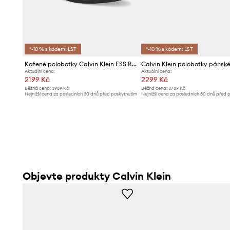
*-10 % s kódem: LST
*-10 % s kódem: LST
Kožené polobotky Calvin Klein ESS RUBBER DESERT BOOT LTH
Aktuální cena:
Aktuální cena:
2199 Kč
2299 Kč
Běžná cena:
3989 Kč
Běžná cena:
3789 Kč
Nejnižší cena za posledních 30 dnů před poskytnutím
Nejnižší cena za posledních 30 dnů před 
slevy:
2299 Kč
slevy:
2499 Kč
Objevte produkty Calvin Klein