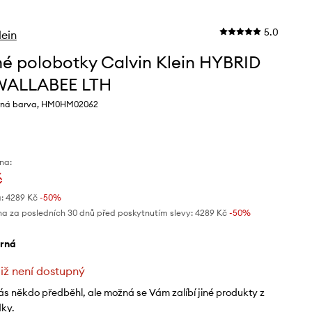
5.0
lein
é polobotky Calvin Klein HYBRID
WALLABEE LTH
erná barva, HM0HM02062
na:
č
:
4289 Kč
-50%
na za posledních 30 dnů před poskytnutím slevy:
4289 Kč
 -50%
erná
již není dostupný
ás někdo předběhl, ale možná se Vám zalíbí jiné produkty z
dky.