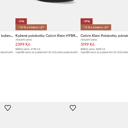
-11%
-19%
*-10 % s kódem: LST
*-5 % s kódem: LST
Calvin Klein polobotky pánské kožené ESS RUBBER DERBY LTH
Kožené polobotky Calvin Klein HYBRID CUP APRON BOOT NU W
Aktuální cena:
Aktuální cena:
2399 Kč
3199 Kč
Běžná cena:
4789 Kč
Běžná cena:
3989 Kč
poskytnutím
Nejnižší cena za posledních 30 dnů před poskytnutím
Nejnižší cena za posledních 30 dnů pře
slevy:
2699 Kč
slevy:
3989 Kč