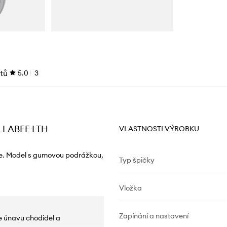
tů
5.0
3
ALLABEE LTH
VLASTNOSTI VÝROBKU
ůže. Model s gumovou podrážkou,
Typ špičky
Vložka
Zapínání a nastavení
uje únavu chodidel a