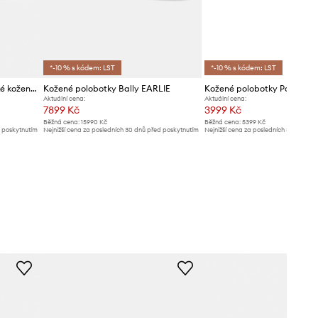
*-10 % s kódem: LST
*-10 % s kódem: LST
Calvin Klein Polobotky pánské kožené HYBRID CLEAN APRON TUM LTH
Kožené polobotky Bally EARLIE
Aktuální cena:
Aktuální cena:
7899 Kč
3999 Kč
Běžná cena:
15990 Kč
Běžná cena:
5399 Kč
d poskytnutím
Nejnižší cena za posledních 30 dnů před poskytnutím
Nejnižší cena za posledních 30 dnů př
slevy:
8299 Kč
slevy:
4299 Kč