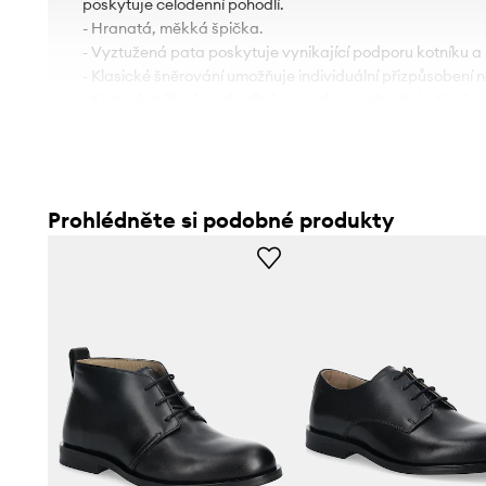
poskytuje celodenní pohodlí.
- Hranatá, měkká špička.
- Vyztužená pata poskytuje vynikající podporu kotníku a
- Klasické šněrování umožňuje individuální přizpůsobení n
- Kožená stélka je pohodlná pro nohu a zabraňuje tření, 
nepříjemného zápachu.
- Délka stélky pro velikost je: 27,5 cm.
- Rozměry pro velikost: 43.
Prohlédněte si podobné produkty