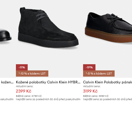
-11%
-19%
*-10 % s kódem: LST
*-5 % s kódem: LST
Calvin Klein polobotky pánské kožené ESS RUBBER DERBY LTH
Kožené polobotky Calvin Klein HYBRID CUP APRON BOOT NU W
Aktuální cena:
Aktuální cena:
2399 Kč
3199 Kč
Běžná cena:
4789 Kč
Běžná cena:
3989 Kč
poskytnutím
Nejnižší cena za posledních 30 dnů před poskytnutím
Nejnižší cena za posledních 30 dnů pře
slevy:
2699 Kč
slevy:
3989 Kč