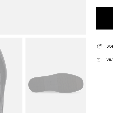
DO
VRÁ