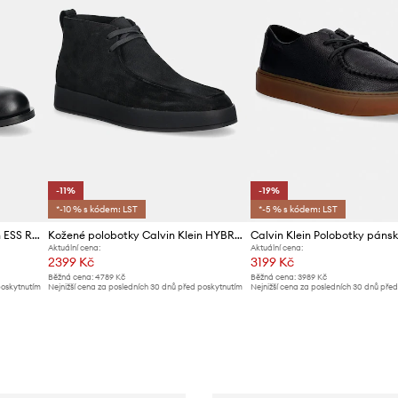
-11%
-19%
*-10 % s kódem: LST
*-5 % s kódem: LST
Kožené polobotky Calvin Klein ESS RUBBER DESERT BOOT LTH
Kožené polobotky Calvin Klein HYBRID CUP APRON BOOT NU W
Aktuální cena:
Aktuální cena:
2399 Kč
3199 Kč
Běžná cena:
4789 Kč
Běžná cena:
3989 Kč
poskytnutím
Nejnižší cena za posledních 30 dnů před poskytnutím
Nejnižší cena za posledních 30 dnů pře
slevy:
2699 Kč
slevy:
3989 Kč