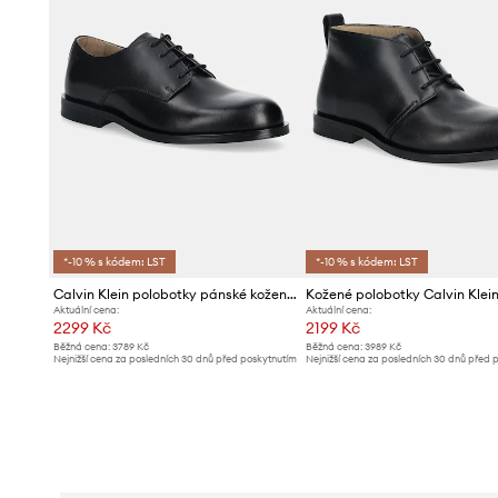
*-10 % s kódem: LST
*-10 % s kódem: LST
Calvin Klein polobotky pánské kožené ESS RUBBER DERBY LTH
Aktuální cena:
Aktuální cena:
2299 Kč
2199 Kč
Běžná cena:
3789 Kč
Běžná cena:
3989 Kč
Nejnižší cena za posledních 30 dnů před poskytnutím
Nejnižší cena za posledních 30 dnů před 
slevy:
2499 Kč
slevy:
2299 Kč