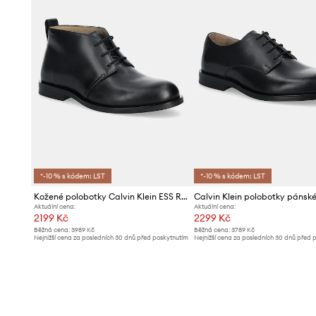
*-10 % s kódem: LST
*-10 % s kódem: LST
Kožené polobotky Calvin Klein ESS RUBBER DESERT BOOT LTH
Aktuální cena:
Aktuální cena:
2199 Kč
2299 Kč
Běžná cena:
3989 Kč
Běžná cena:
3789 Kč
Nejnižší cena za posledních 30 dnů před poskytnutím
Nejnižší cena za posledních 30 dnů před 
slevy:
2299 Kč
slevy:
2499 Kč