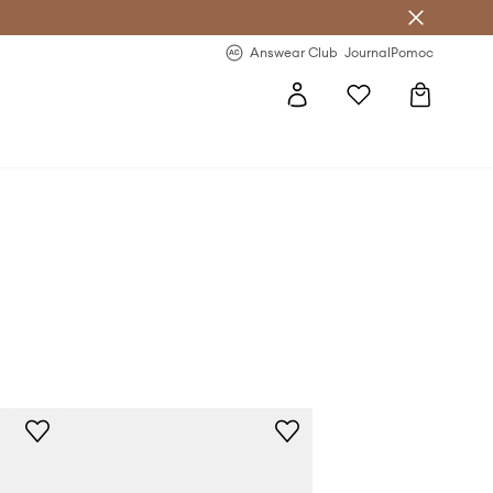
Answear Club
- 20 % na první objednávku
Answear Club
Journal
Pomoc