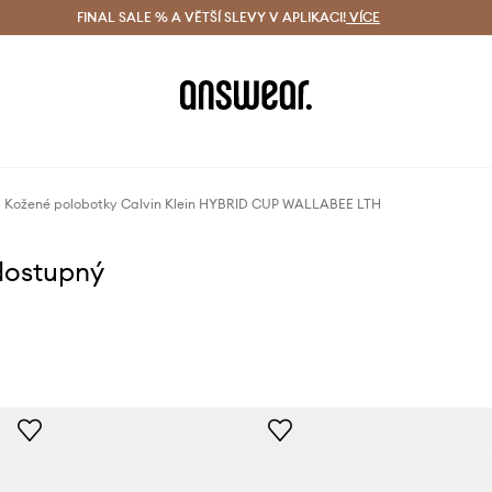
ácení zdarma (od 1800 Kč)
FINAL SALE % A VĚTŠÍ SLEVY V APLIKACI!
Doručení i do 24 h
VÍCE
Ušetřete s 
Kožené polobotky Calvin Klein HYBRID CUP WALLABEE LTH
dostupný