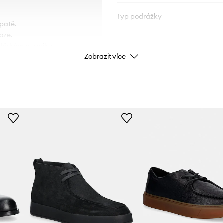
Typ podrážky
 patě.
oze.
oděrkám a vzniku
ÚDAJE O VÝROBKU
Zobrazit více
Kód výrobce
Barva
Značka
Výrobce
ID produktu