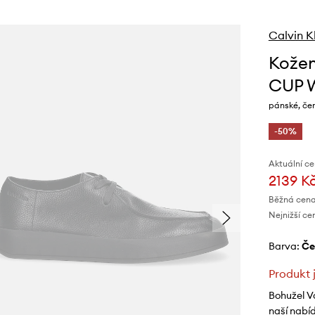
Calvin K
Kožen
CUP 
pánské, č
-50%
Aktuální ce
2139 K
Běžná cena
Nejnižší ce
Barva:
č
Produkt 
Bohužel V
naší nabí