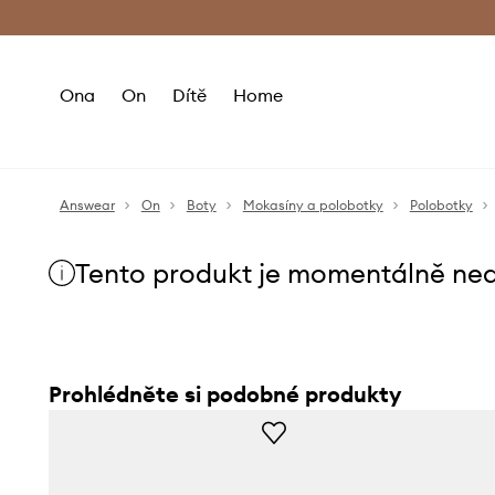
Premium Fashion Benefits
Doručení a vr
Ona
On
Dítě
Home
Answear
On
Boty
Mokasíny a polobotky
Polobotky
Tento produkt je momentálně ne
Prohlédněte si podobné produkty