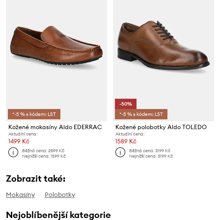
-50%
*-5 % s kódem: LST
*-5 % s kódem: LST
Kožené mokasíny Aldo EDERRAC
Kožené polobotky Aldo TOLEDO
Aktuální cena:
Aktuální cena:
1499 Kč
1589 Kč
Běžná cena:
2899 Kč
Běžná cena:
3199 Kč
Nejnižší cena:
1599 Kč
Nejnižší cena:
3199 Kč
Zobrazit také:
Mokasíny
Polobotky
Nejoblíbenější kategorie