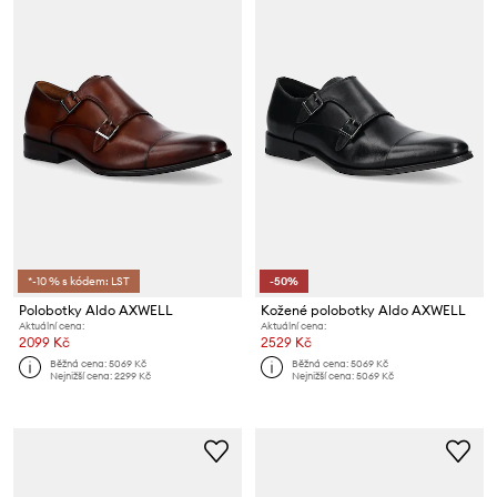
*-10 % s kódem: LST
-50%
Polobotky Aldo AXWELL
Kožené polobotky Aldo AXWELL
Aktuální cena:
Aktuální cena:
2099 Kč
2529 Kč
Běžná cena:
5069 Kč
Běžná cena:
5069 Kč
Nejnižší cena:
2299 Kč
Nejnižší cena:
5069 Kč