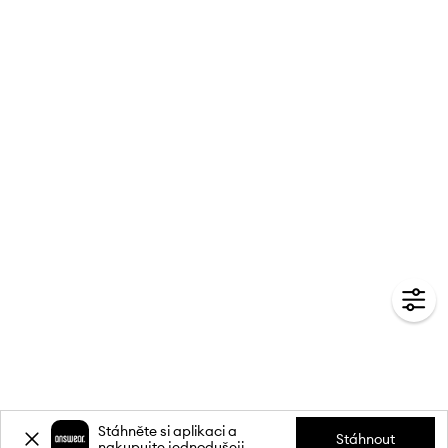
Stáhněte si aplikaci a
Stáhnout
nakupujte jednodušeji