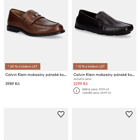
*-25 % s kódem: LST
*-10 % s kódem: LST
Calvin Klein mokasíny pánské kožené ESS RUBBER LOAFER HW PLAQ VA LTH
Calvin Klein mokasíny pánské kožené DRIVER PENNY EMBL LTH
Aktuální cena:
3989 Kč
2299 Kč
Běžná cena:
3799 Kč
Nejnižší cena:
2499 Kč