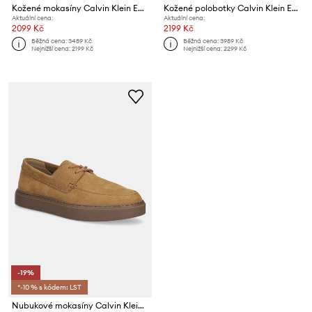
Kožené mokasíny Calvin Klein ESS RUBBER PENNY LOAFER POL LTH
Kožené polobotky Calvin Klein ESS RUBBER DESERT BOOT LTH
Aktuální cena:
Aktuální cena:
2099 Kč
2199 Kč
Běžná cena:
3489 Kč
Běžná cena:
3989 Kč
Nejnižší cena:
2199 Kč
Nejnižší cena:
2299 Kč
-19%
*-10 % s kódem: LST
Nubukové mokasíny Calvin Klein HYBRID LACE UP BOAT NU