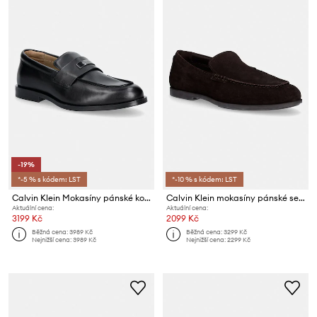
-19%
*-5 % s kódem: LST
*-10 % s kódem: LST
Calvin Klein Mokasíny pánské kožené ESS RUBBER LOAFER HW PLAQ VA LTH
Calvin Klein mokasíny pánské semišové LOW PROF LOAFER SU
Aktuální cena:
Aktuální cena:
3199 Kč
2099 Kč
Běžná cena:
3989 Kč
Běžná cena:
3299 Kč
Nejnižší cena:
3989 Kč
Nejnižší cena:
2299 Kč