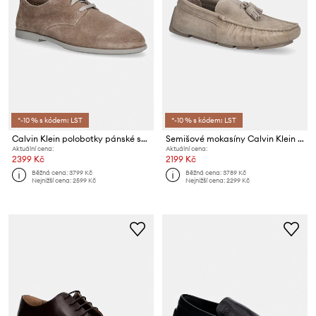
*-10 % s kódem: LST
*-10 % s kódem: LST
Calvin Klein polobotky pánské semišové LOW PROF DERBY SU
Semišové mokasíny Calvin Klein DRIVER TASSELS SU
Aktuální cena:
Aktuální cena:
2399 Kč
2199 Kč
Běžná cena:
3799 Kč
Běžná cena:
3789 Kč
Nejnižší cena:
2599 Kč
Nejnižší cena:
2299 Kč