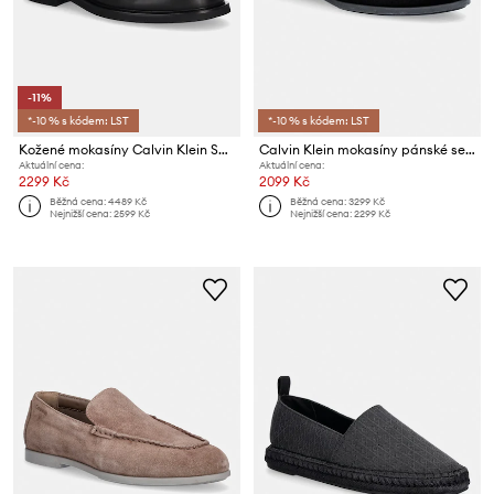
-11%
*-10 % s kódem: LST
*-10 % s kódem: LST
Kožené mokasíny Calvin Klein SQ RUBBER LOAFER
Calvin Klein mokasíny pánské semišové LOW PROF LOAFER SU
Aktuální cena:
Aktuální cena:
2299 Kč
2099 Kč
Běžná cena:
4489 Kč
Běžná cena:
3299 Kč
Nejnižší cena:
2599 Kč
Nejnižší cena:
2299 Kč