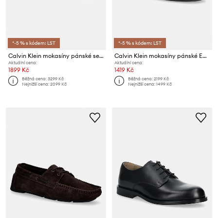
*-5 % s kódem: LST
*-5 % s kódem: LST
Calvin Klein mokasíny pánské semišové LOW PROF LOAFER SU
Calvin Klein mokasíny pánské ESPADRILLE AOP CV
Aktuální cena:
Aktuální cena:
1899 Kč
1419 Kč
Běžná cena:
3299 Kč
Běžná cena:
2199 Kč
Nejnižší cena:
2099 Kč
Nejnižší cena:
1499 Kč