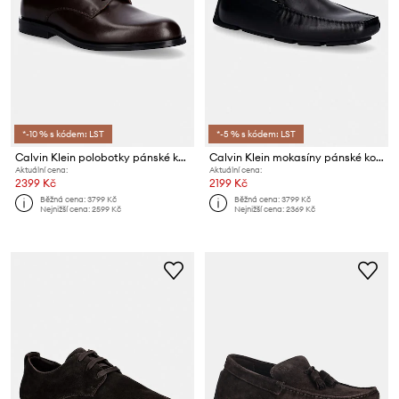
*-10 % s kódem: LST
*-5 % s kódem: LST
Calvin Klein polobotky pánské kožené ESS RUBBER DERBY LTH
Calvin Klein mokasíny pánské kožené DRIVER PENNY EMBL LTH
Aktuální cena:
Aktuální cena:
2399 Kč
2199 Kč
Běžná cena:
3799 Kč
Běžná cena:
3799 Kč
Nejnižší cena:
2599 Kč
Nejnižší cena:
2369 Kč