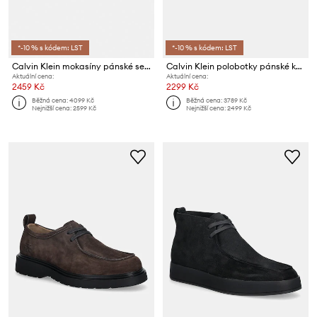
*-10 % s kódem: LST
*-10 % s kódem: LST
Calvin Klein mokasíny pánské semišové DRIVER BOAT SU
Calvin Klein polobotky pánské kožené ESS RUBBER DERBY LTH
Aktuální cena:
Aktuální cena:
2459 Kč
2299 Kč
Běžná cena:
4099 Kč
Běžná cena:
3789 Kč
Nejnižší cena:
2599 Kč
Nejnižší cena:
2499 Kč