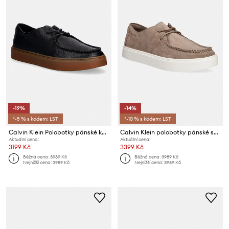
-19%
-14%
*-5 % s kódem: LST
*-10 % s kódem: LST
Calvin Klein Polobotky pánské kožené HYBRID CLEAN APRON TUM LTH
Calvin Klein polobotky pánské semišové HYBRID CLEAN APRON SU
Aktuální cena:
Aktuální cena:
3199 Kč
3399 Kč
Běžná cena:
3989 Kč
Běžná cena:
3989 Kč
Nejnižší cena:
3989 Kč
Nejnižší cena:
3989 Kč