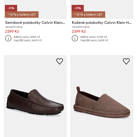
-11%
-11%
*-10 % s kódem: LST
*-10 % s kódem: LST
Semišové polobotky Calvin Klein COMBAT APRON LACEUP NU
Kožené polobotky Calvin Klein HYBRID CUP APRON BOOT NU W
Aktuální cena:
Aktuální cena:
2399 Kč
2399 Kč
Běžná cena:
3989 Kč
Běžná cena:
4789 Kč
Nejnižší cena:
2699 Kč
Nejnižší cena:
2699 Kč