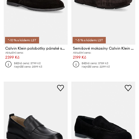
*-10 % s kódem: LST
*-5 % s kódem: LST
Calvin Klein polobotky pánské semišové LOW PROF DERBY SU
Semišové mokasíny Calvin Klein DRIVER TASSELS SU
Aktuální cena:
Aktuální cena:
2399 Kč
2199 Kč
Běžná cena:
3799 Kč
Běžná cena:
3789 Kč
Nejnižší cena:
2599 Kč
Nejnižší cena:
2299 Kč