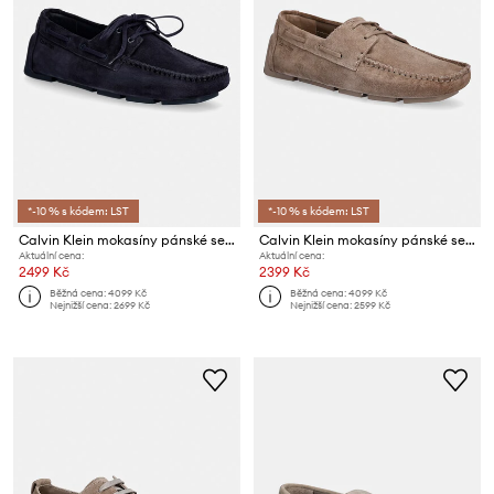
*-10 % s kódem: LST
*-10 % s kódem: LST
Calvin Klein mokasíny pánské semišové DRIVER BOAT SU
Calvin Klein mokasíny pánské semišové DRIVER BOAT SU
Aktuální cena:
Aktuální cena:
2499 Kč
2399 Kč
Běžná cena:
4099 Kč
Běžná cena:
4099 Kč
Nejnižší cena:
2699 Kč
Nejnižší cena:
2599 Kč