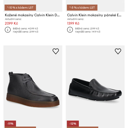
*-10 % s kódem: LST
*-5 % s kódem: LST
Kožené mokasíny Calvin Klein DRIVER LTH
Calvin Klein mokasíny pánské ESPADRILLE AOP CV
Aktuální cena:
Aktuální cena:
2099 Kč
1399 Kč
Běžná cena:
4099 Kč
Běžná cena:
2199 Kč
Nejnižší cena:
2199 Kč
Nejnižší cena:
1419 Kč
-11%
-12%