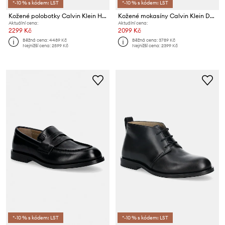
*-10 % s kódem: LST
*-10 % s kódem: LST
Kožené polobotky Calvin Klein HYBRID CUP APRON BOOT LTH
Kožené mokasíny Calvin Klein DRIVER LTH
Aktuální cena:
Aktuální cena:
2299 Kč
2099 Kč
Běžná cena:
4489 Kč
Běžná cena:
3789 Kč
Nejnižší cena:
2599 Kč
Nejnižší cena:
2399 Kč
*-10 % s kódem: LST
*-10 % s kódem: LST