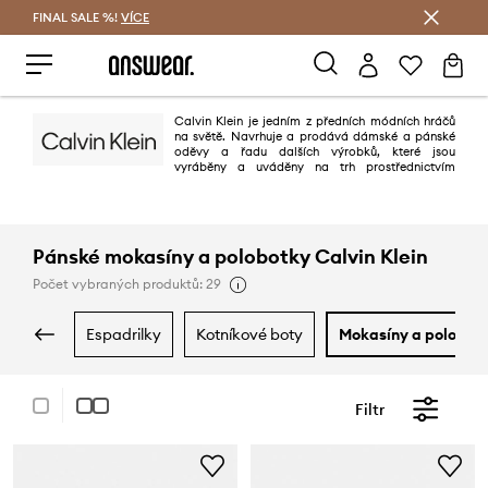
FINAL SALE %!
VÍCE
Ušetřete s Answear Club
Calvin Klein je jedním z předních módních hráčů
na světě. Navrhuje a prodává dámské a pánské
oděvy a řadu dalších výrobků, které jsou
vyráběny a uváděny na trh prostřednictvím
rozsáhlé síatě.
Pánské mokasíny a polobotky Calvin Klein
Počet vybraných produktů: 29
espadrilky
kotníkové boty
mokasíny a polobot
Filtr