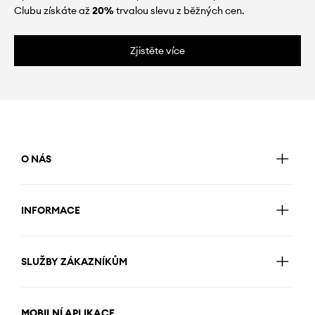
Clubu získáte až
20%
trvalou slevu z běžných cen.
Zjistěte více
O NÁS
INFORMACE
SLUŽBY ZÁKAZNÍKŮM
MOBILNÍ APLIKACE