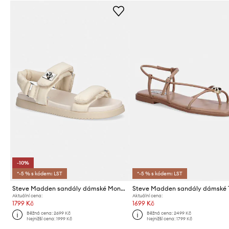
-10%
*-5 % s kódem: LST
*-5 % s kódem: LST
Steve Madden sandály dámské Monat
Steve Madden sandály dámské T
Aktuální cena:
Aktuální cena:
1799 Kč
1699 Kč
Běžná cena:
2699 Kč
Běžná cena:
2499 Kč
Nejnižší cena:
1999 Kč
Nejnižší cena:
1799 Kč