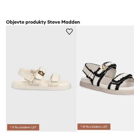
Objevte produkty Steve Madden
*-10 % s kódem: LST
*-5 % s kódem: LST