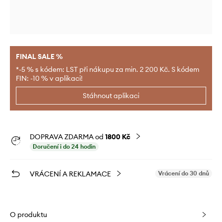
FINAL SALE %
*-5 % s kódem: LST při nákupu za min. 2 200 Kč. S kódem
FIN: -10 % v aplikaci!
Stáhnout aplikaci
DOPRAVA ZDARMA od
1800 Kč
Doručení i do 24 hodin
VRÁCENÍ A REKLAMACE
Vrácení do 30 dnů
O produktu