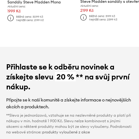
Sandály Steve Madden Mona
Aktuální cena:
Aktuální cena:
2199 Kč
1999 Kč
Běžná cena:
3199 Kč
Běžná cena:
3099 Kč
Nejnižší cena:
2399 Kč
Nejnižší cena:
2199 Kč
Přihlaste se k odběru novinek a
získejte slevu
20 %
** na svůj první
nákup.
Připojte se k naší komunitě a získejte informace o nejnovějších
akcích a produktech.
**Sleva je jednorázová, vztahuje se na nezlevněné produkty a platí při
nákupu v min. hodnotě 1 900 Kč. Slevu nelze kombinovat s jinými
akcemi a některé produkty mohou být ze slevy vyloučeny. Podrobnosti
na webové stránce:
produkty vyloučené z akce