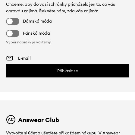
Chceme, aby do vaší schránky přicházelo jen to, co vás
opravdu zajímá. Řekněte nám, zda vás zajímá:
Dámská móda
Pánská móda
Výběr nabídky je volitelný.
Přihlásit se
Answear Club
Vytvořte si účet a ušetřete při každém nákupu. V Answear