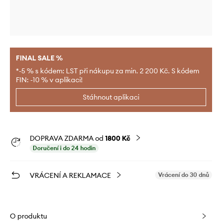
FINAL SALE %
*-5 % s kódem: LST při nákupu za min. 2 200 Kč. S kódem
FIN: -10 % v aplikaci!
Stáhnout aplikaci
DOPRAVA ZDARMA od
1800 Kč
Doručení i do 24 hodin
VRÁCENÍ A REKLAMACE
Vrácení do 30 dnů
O produktu