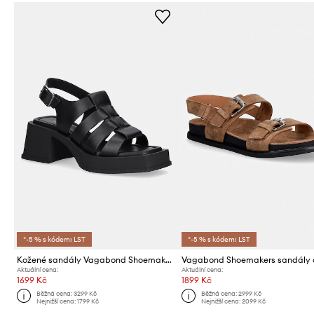
*-5 % s kódem: LST
*-5 % s kódem: LST
Kožené sandály Vagabond Shoemakers HENNIE
Aktuální cena:
Aktuální cena:
1699 Kč
1899 Kč
Běžná cena:
3299 Kč
Běžná cena:
2999 Kč
Nejnižší cena:
1799 Kč
Nejnižší cena:
2099 Kč