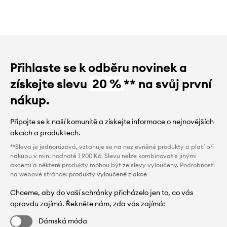
Přihlaste se k odběru novinek a
získejte slevu
20 %
** na svůj první
nákup.
Připojte se k naší komunitě a získejte informace o nejnovějších
akcích a produktech.
**Sleva je jednorázová, vztahuje se na nezlevněné produkty a platí při
nákupu v min. hodnotě 1 900 Kč. Slevu nelze kombinovat s jinými
akcemi a některé produkty mohou být ze slevy vyloučeny. Podrobnosti
na webové stránce:
produkty vyloučené z akce
Chceme, aby do vaší schránky přicházelo jen to, co vás
opravdu zajímá. Řekněte nám, zda vás zajímá:
Dámská móda