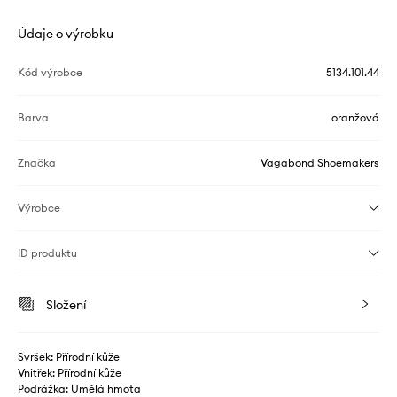
Údaje o výrobku
Kód výrobce
5134.101.44
Barva
oranžová
Značka
Vagabond Shoemakers
Výrobce
ID produktu
Složení
Svršek: Přírodní kůže
Vnitřek: Přírodní kůže
Podrážka: Umělá hmota