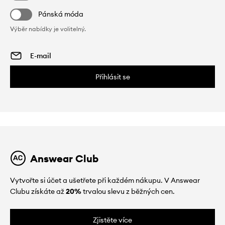
Pánská móda
Výběr nabídky je volitelný.
Přihlásit se
Answear Club
Vytvořte si účet a ušetřete při každém nákupu. V Answear
Clubu získáte až
20%
trvalou slevu z běžných cen.
Zjistěte více