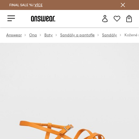
FINAL SALE %!
VÍCE
Ušetřete s Answear Club
Answear
Ona
Boty
Sandály a pantofle
Sandály