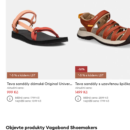
-16%
*-5 % s kódem: LST
*-5 % s kódem: LST
Teva sandály dámské Original Universal Slim
Aktuální cena:
Aktuální cena:
999 Kč
1499 Kč
Běžná cena:
1799 Kč
Běžná cena:
2599 Kč
Nejnižší cena:
1099 Kč
Nejnižší cena:
1799 Kč
Objevte produkty Vagabond Shoemakers