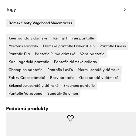
Tagy
Dámské boty Vagabond Shoemakers
Keen sandály dámské
Tommy Hilfiger pantofle
Martens sandály
Dámské pantofle Calvin Klein
Pantofle Guess
Pantofle Fila
Pantofle Puma dámské
Vans pantofle
Karl Lagerfeld pantofle
Pantofle dámské adidas
Champion pantofle
Pantofle Levi's
Merrell sandály dámské
Žabky Crocs dámské
Roxy pantofle
Geox sandály dámské
Birkenstock sandály dámské
Skechers pantofle
Pantofle Vagabond
Sandály Salomon
Podobné produkty