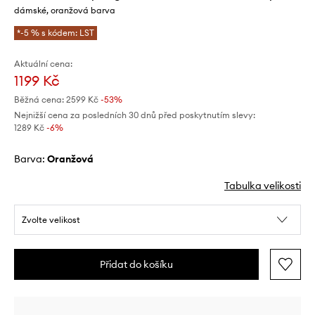
dámské, oranžová barva
*-5 % s kódem: LST
Aktuální cena:
1199 Kč
Běžná cena:
2599 Kč
-53%
Nejnižší cena za posledních 30 dnů před poskytnutím slevy:
1289 Kč
 -6%
Barva:
oranžová
Tabulka velikosti
Zvolte velikost
Přidat do košíku