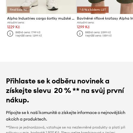
Final Sale %!
*-5 % s kódem: LST
Alpha Industries cargo šortky mužské bavlněné Canvas Cargo Short
Aktuální cena:
Aktuální cena:
1229 Kč
1299 Kč
Běžná cena:
1799 Kč
Běžná cena:
2399 Kč
Nejnižší cena:
1299 Kč
Nejnižší cena:
1359 Kč
Přihlaste se k odběru novinek a
získejte slevu
20 %
** na svůj první
nákup.
Připojte se k naší komunitě a získejte informace o nejnovějších
akcích a produktech.
**Sleva je jednorázová, vztahuje se na nezlevněné produkty a platí při
nákupu v min. hodnotě 1 900 Kč. Slevu nelze kombinovat s jinými