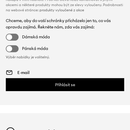
akcemi a některé produkty mohou být ze slevy vyloučeny. Podrobnosti
na webové stránce:
produkty vyloučené z akce
Chceme, aby do vaší schránky přicházelo jen to, co vás
opravdu zajímá. Řekněte nám, zda vás zajímá:
Dámská móda
Pánská móda
Výběr nabídky je volitelný.
Přihlásit se