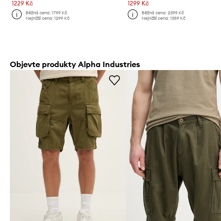
1229 Kč
1299 Kč
Běžná cena:
1799 Kč
Běžná cena:
2399 Kč
Nejnižší cena:
1299 Kč
Nejnižší cena:
1359 Kč
Objevte produkty Alpha Industries