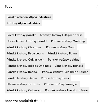
Tagy
Pánské oblečení Alpha Industries
Kraťasy Alpha Industries
Levi's kraťasy pánské
Kraťasy Tommy Hilfiger panske
Under Armour kraťasy pánské
Pánské kraťasy Mustang
Pánské kraťasy Champion
Pánské kraťasy Gant
Pánské kraťasy Pepe Jeans
Pánské kraťasy Puma
Pánské kraťasy Calvin Klein
Pánské kraťasy adidas
Pánské kraťasy adidas Originals
Vans kraťasy pánské
Pánské kraťasy Reebok
Pánské kraťasy Polo Ralph Lauren
Pánské Kraťasy Guess
Pánské kraťasy Boss
Ellesse kraťasy pro muže
Pánské kraťasy Wrangler
Pánské kraťasy Columbia
Pánské kraťasy The North Face
Recenze produktů
5.0
1