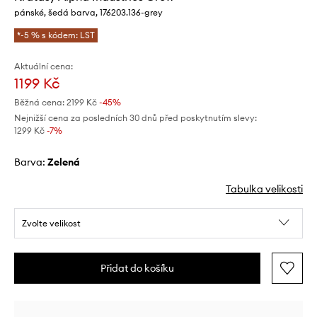
pánské, šedá barva, 176203.136-grey
*-5 % s kódem: LST
Aktuální cena:
1199 Kč
Běžná cena:
2199 Kč
-45%
Nejnižší cena za posledních 30 dnů před poskytnutím slevy:
1299 Kč
 -7%
Barva:
zelená
Tabulka velikosti
Zvolte velikost
Přidat do košíku