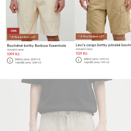
-14%
*-5 % s kódem: LST
*-5 % s kódem: LST
Bavlněné šortky Barbour Essentials
Aktuální cena:
Aktuální cena:
1129 Kč
1099 Kč
Běžná cena:
1499 Kč
Běžná cena:
2599 Kč
Nejnižší cena:
1199 Kč
Nejnižší cena:
1289 Kč