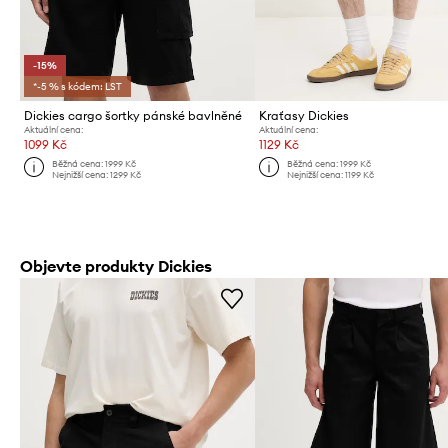
-15%
*-5 % s kódem: LST
Dickies cargo šortky pánské bavlněné
Kraťasy Dickies
Aktuální cena:
Aktuální cena:
1099 Kč
1129 Kč
Běžná cena:
1999 Kč
Běžná cena:
1999 Kč
Nejnižší cena:
1299 Kč
Nejnižší cena:
1199 Kč
Objevte produkty Dickies