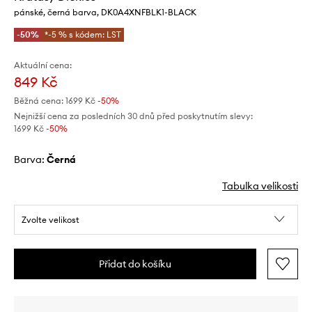
pánské, černá barva, DK0A4XNFBLK1-BLACK
-50%
*-5 % s kódem: LST
Aktuální cena:
849 Kč
Běžná cena:
1699 Kč
-50%
Nejnižší cena za posledních 30 dnů před poskytnutím slevy:
1699 Kč
 -50%
Barva:
černá
Tabulka velikosti
Zvolte velikost
Přidat do košíku