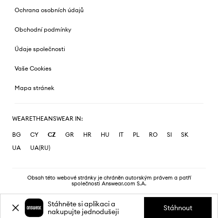
Ochrana osobních údajů
Obchodní podmínky
Údaje společnosti
Vaše Cookies
Mapa stránek
WEARETHEANSWEAR IN:
BG
CY
CZ
GR
HR
HU
IT
PL
RO
SI
SK
UA
UA(RU)
Obsah této webové stránky je chráněn autorským právem a patří
společnosti Answear.com S.A.
Stáhněte si aplikaci a
Stáhnout
nakupujte jednodušeji