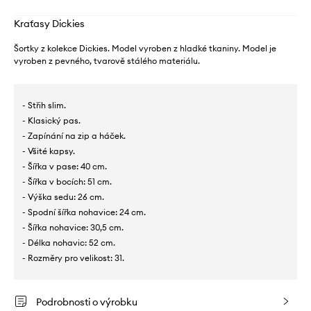
Kraťasy Dickies
Šortky z kolekce Dickies. Model vyroben z hladké tkaniny. Model je
vyroben z pevného, ​​tvarově stálého materiálu.
- Střih slim.
- Klasický pas.
- Zapínání na zip a háček.
- Všité kapsy.
- Šířka v pase: 40 cm.
- Šířka v bocích: 51 cm.
- Výška sedu: 26 cm.
- Spodní šířka nohavice: 24 cm.
- Šířka nohavice: 30,5 cm.
- Délka nohavic: 52 cm.
- Rozměry pro velikost: 31.
Podrobnosti o výrobku