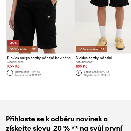
-15%
*-5 % s kódem: LST
*-5 % s kódem: LST
Dickies cargo šortky pánské bavlněné
Dickies šortky pánské
Aktuální cena:
Aktuální cena:
1099 Kč
1199 Kč
Běžná cena:
1999 Kč
Běžná cena:
2399 Kč
Nejnižší cena:
1299 Kč
Nejnižší cena:
1299 Kč
Přihlaste se k odběru novinek a
získejte slevu
20 %
** na svůj první