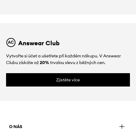
Answear Club
Vytvořte si účet a ušetřete při každém nákupu. V Answear
Clubu získáte až
20%
trvalou slevu z běžných cen.
Zjistěte více
O NÁS