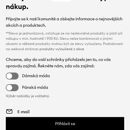
nákup.
Připojte se k naší komunitě a získejte informace o nejnovějších
akcích a produktech.
**Sleva je jednorázová, vztahuje se na nezlevněné produkty a platí při
nákupu v min. hodnotě 1 900 Kč. Slevu nelze kombinovat s jinými
akcemi a některé produkty mohou být ze slevy vyloučeny. Podrobnosti
na webové stránce:
produkty vyloučené z akce
Chceme, aby do vaší schránky přicházelo jen to, co vás
opravdu zajímá. Řekněte nám, zda vás zajímá:
Dámská móda
Pánská móda
Výběr nabídky je volitelný.
Přihlásit se