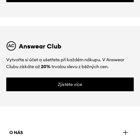
Answear Club
Vytvořte si účet a ušetřete při každém nákupu. V Answear
Clubu získáte až
20%
trvalou slevu z běžných cen.
Zjistěte více
O NÁS