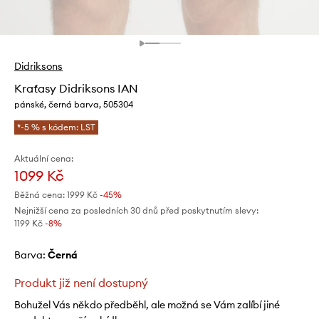
Didriksons
Kraťasy Didriksons IAN
pánské, černá barva, 505304
*-5 % s kódem: LST
Aktuální cena:
1099 Kč
Běžná cena:
1999 Kč
-45%
Nejnižší cena za posledních 30 dnů před poskytnutím slevy:
1199 Kč
 -8%
Barva:
černá
Produkt již není dostupný
Bohužel Vás někdo předběhl, ale možná se Vám zalíbí jiné