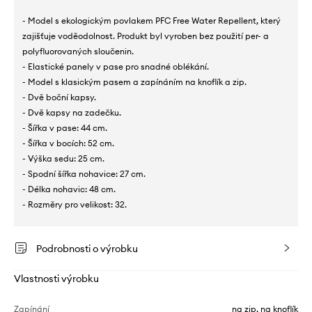
- Model s ekologickým povlakem PFC Free Water Repellent, který
zajišťuje voděodolnost. Produkt byl vyroben bez použití per- a
polyfluorovaných sloučenin.
- Elastické panely v pase pro snadné oblékání.
- Model s klasickým pasem a zapínáním na knoflík a zip.
- Dvě boční kapsy.
- Dvě kapsy na zadečku.
- Šířka v pase: 44 cm.
- Šířka v bocích: 52 cm.
- Výška sedu: 25 cm.
- Spodní šířka nohavice: 27 cm.
- Délka nohavic: 48 cm.
- Rozměry pro velikost: 32.
Podrobnosti o výrobku
Vlastnosti výrobku
Zapínání
na zip, na knoflík