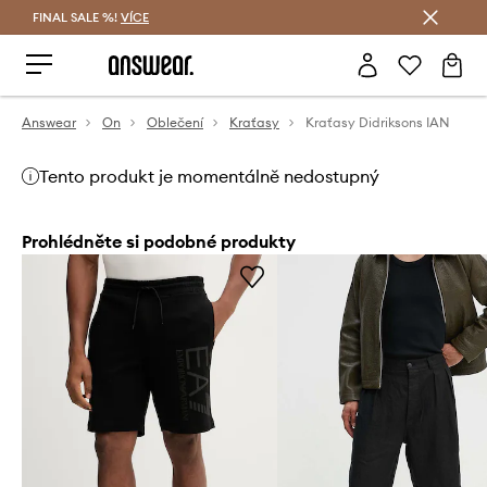
FINAL SALE %!
VÍCE
Ušetřete s Answear Club
Answear
On
Oblečení
Kraťasy
Kraťasy Didriksons IAN
Tento produkt je momentálně nedostupný
Prohlédněte si podobné produkty