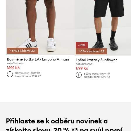
-10%
*-5 % s kódem: LST
*-5 % s kódem: LST
Bavlněné šortky EA7 Emporio Armani
Lněné kraťasy Sunflower
Aktuální cena:
Aktuální cena:
1699 Kč
1799 Kč
Běžná cena:
2399 Kč
Běžná cena:
4099 Kč
Nejnižší cena:
1799 Kč
Nejnižší cena:
1999 Kč
Přihlaste se k odběru novinek a
získejte slevu
20 %
** na svůj první