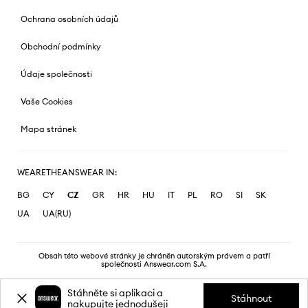
Ochrana osobních údajů
Obchodní podmínky
Údaje společnosti
Vaše Cookies
Mapa stránek
WEARETHEANSWEAR IN:
BG
CY
CZ
GR
HR
HU
IT
PL
RO
SI
SK
UA
UA(RU)
Obsah této webové stránky je chráněn autorským právem a patří
společnosti Answear.com S.A.
Stáhněte si aplikaci a
Stáhnout
nakupujte jednodušeji