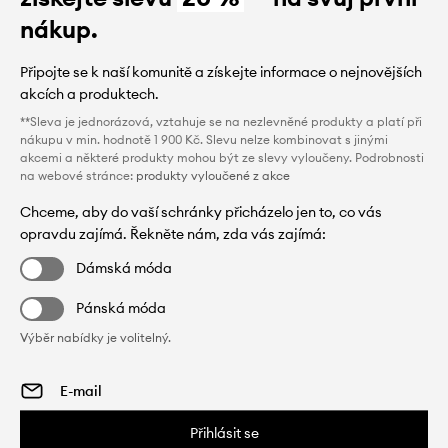
nákup.
Připojte se k naší komunitě a získejte informace o nejnovějších
akcích a produktech.
**Sleva je jednorázová, vztahuje se na nezlevněné produkty a platí při
nákupu v min. hodnotě 1 900 Kč. Slevu nelze kombinovat s jinými
akcemi a některé produkty mohou být ze slevy vyloučeny. Podrobnosti
na webové stránce:
produkty vyloučené z akce
Chceme, aby do vaší schránky přicházelo jen to, co vás
opravdu zajímá. Řekněte nám, zda vás zajímá:
Dámská móda
Pánská móda
Výběr nabídky je volitelný.
Přihlásit se