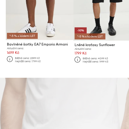
-10%
*-5 % s kódem: LST
*-5 % s kódem: LST
Bavlněné šortky EA7 Emporio Armani
Lněné kraťasy Sunflower
Aktuální cena:
Aktuální cena:
1699 Kč
1799 Kč
Běžná cena:
2399 Kč
Běžná cena:
4099 Kč
Nejnižší cena:
1799 Kč
Nejnižší cena:
1999 Kč