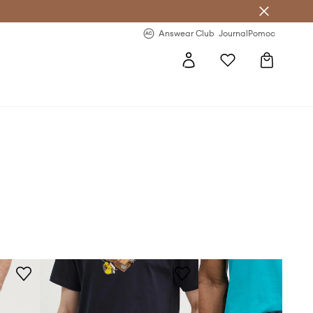
Answear Club
- 20 % na první objednávku
Answear Club
Journal
Pomoc