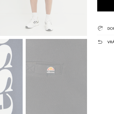
DO
VRÁ