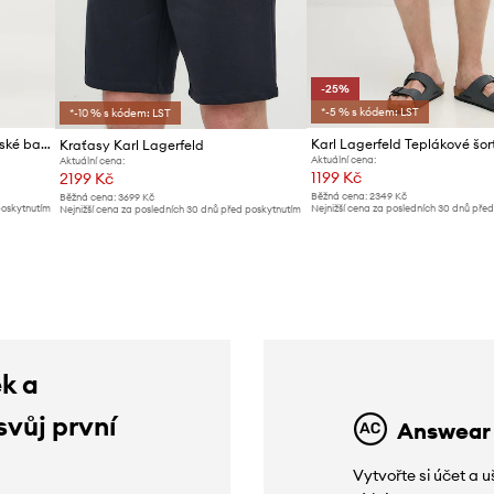
-25%
*-5 % s kódem: LST
*-10 % s kódem: LST
Lacoste teplákové šortky pánské bavlněné
Kraťasy Karl Lagerfeld
Aktuální cena:
Aktuální cena:
1199 Kč
2199 Kč
Běžná cena:
2349 Kč
Běžná cena:
3699 Kč
poskytnutím
Nejnižší cena za posledních 30 dnů pře
Nejnižší cena za posledních 30 dnů před poskytnutím
slevy:
1599 Kč
slevy:
2299 Kč
ek a
svůj první
Answear
Vytvořte si účet a