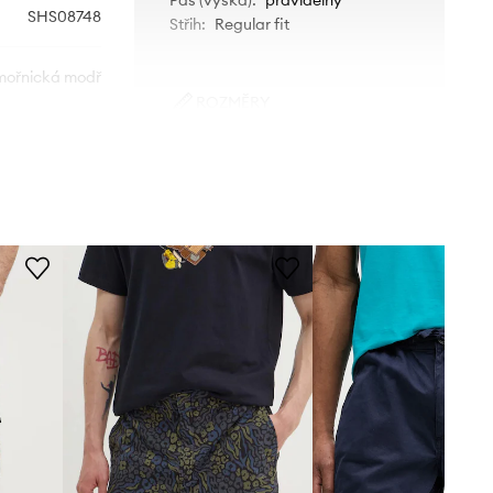
SHS08748
Střih
:
Regular fit
ořnická modř
ROZMĚRY
Ellesse
Model na fotografii je 189 cm
vysoký a má na sobě velikost M
Standardní velikost
Doporučujeme zvolit velikost, kterou
běžně nosíte.
Tabulka velikosti