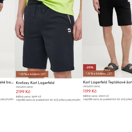
-25%
*-5 % s kódem: LST
*-10 % s kódem: LST
Lacoste teplákové šortky pánské bavlněné
Kraťasy Karl Lagerfeld
Aktuální cena:
Aktuální cena:
1199 Kč
2199 Kč
Běžná cena:
2349 Kč
Běžná cena:
3699 Kč
poskytnutím
Nejnižší cena za posledních 30 dnů pře
Nejnižší cena za posledních 30 dnů před poskytnutím
slevy:
1599 Kč
slevy:
2299 Kč