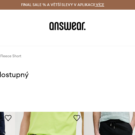
ácení zdarma (od 1800 Kč)
FINAL SALE % A VĚTŠÍ SLEVY V APLIKACI!
Doručení i do 24 h
VÍCE
Ušetřete s 
 Fleece Short
dostupný