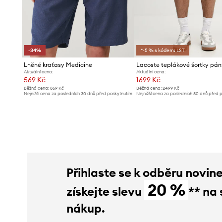
-34%
*-5 % s kódem: LST
Lněné kraťasy Medicine
Aktuální cena:
Aktuální cena:
569 Kč
1699 Kč
Běžná cena:
869 Kč
Běžná cena:
2499 Kč
Nejnižší cena za posledních 30 dnů před poskytnutím
Nejnižší cena za posledních 30 dnů před 
slevy:
869 Kč
slevy:
1799 Kč
Přihlaste se k odběru novin
20 %
získejte slevu
** na 
nákup.