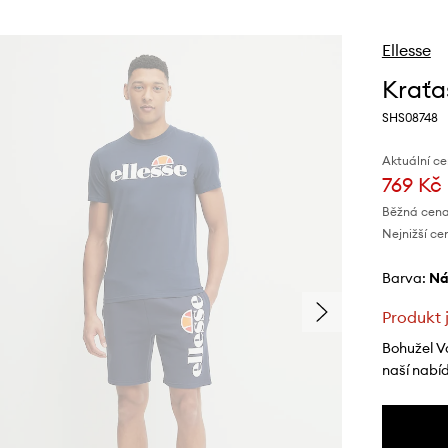
Ellesse
Kraťa
SHS08748
Aktuální ce
769 Kč
Běžná cena
Nejnižší ce
Barva:
n
Produkt 
Bohužel V
naší nabí