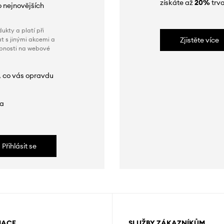
získáte až
20%
trva
o nejnovějších
ukty a platí při
t s jinými akcemi a
Zjistěte více
obnosti na webové
, co vás opravdu
da
Přihlásit se
MACE
SLUŽBY ZÁKAZNÍKŮM