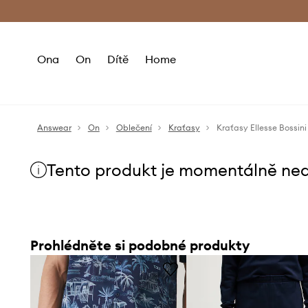
Premium Fashion Benefits
Doručení a vr
Ona
On
Dítě
Home
Answear
On
Oblečení
Kraťasy
Kraťasy Ellesse Bossini
Tento produkt je momentálně ne
Prohlédněte si podobné produkty