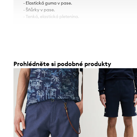
- Elastická guma v pase.
- Šňůrky v pase.
- Tenká, elastická pletenina.
Prohlédněte si podobné produkty