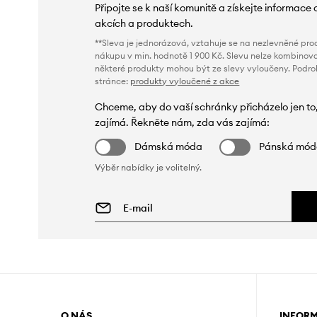
Připojte se k naší komunitě a získejte informace 
akcích a produktech.
**Sleva je jednorázová, vztahuje se na nezlevněné prod
nákupu v min. hodnotě 1 900 Kč. Slevu nelze kombinova
některé produkty mohou být ze slevy vyloučeny. Podr
stránce:
produkty vyloučené z akce
Chceme, aby do vaší schránky přicházelo jen to
zajímá. Řekněte nám, zda vás zajímá:
Dámská móda
Pánská mó
Výběr nabídky je volitelný.
O NÁS
INFOR