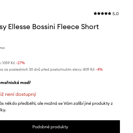
5.0
sy Ellesse Bossini Fleece Short
na:
:
1059 Kč
-27%
na za posledních 30 dnů před poskytnutím slevy:
809 Kč
 -4%
ámořnická modř
již není dostupný
ás někdo předběhl, ale možná se Vám zalíbí jiné produkty z
dky.
Podobné produkty