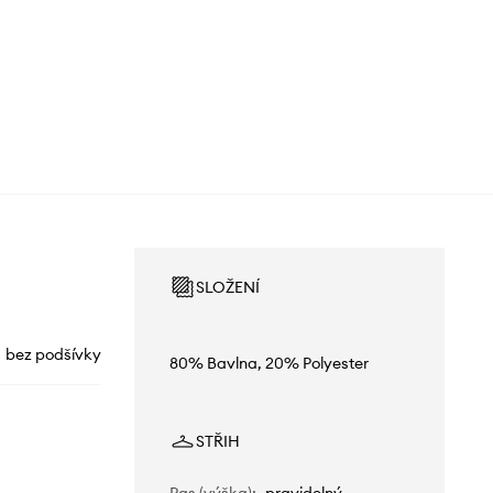
SLOŽENÍ
bez podšívky
80% Bavlna, 20% Polyester
STŘIH
Pas (výška)
:
pravidelný