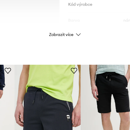
Kód výrobce
Barva
nám
Zobrazit více
Značka
ID produktu