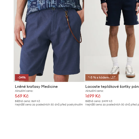
-34%
*-5 % s kódem: LST
Lněné kraťasy Medicine
Aktuální cena:
Aktuální cena:
569 Kč
1699 Kč
Běžná cena:
869 Kč
Běžná cena:
2499 Kč
Nejnižší cena za posledních 30 dnů před poskytnutím
Nejnižší cena za posledních 30 dnů před 
slevy:
869 Kč
slevy:
1799 Kč