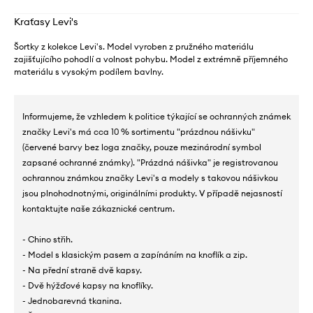
Kraťasy Levi's
Šortky z kolekce Levi's. Model vyroben z pružného materiálu
zajišťujícího pohodlí a volnost pohybu. Model z extrémně příjemného
materiálu s vysokým podílem bavlny.
Informujeme, že vzhledem k politice týkající se ochranných známek
značky Levi's má cca 10 % sortimentu "prázdnou nášivku"
(červené barvy bez loga značky, pouze mezinárodní symbol
zapsané ochranné známky). "Prázdná nášivka" je registrovanou
ochrannou známkou značky Levi's a modely s takovou nášivkou
jsou plnohodnotnými, originálními produkty. V případě nejasností
kontaktujte naše zákaznické centrum.
- Chino střih.
- Model s klasickým pasem a zapínáním na knoflík a zip.
- Na přední straně dvě kapsy.
- Dvě hýžďové kapsy na knoflíky.
- Jednobarevná tkanina.