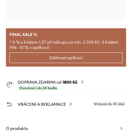
FINAL SALE %
*-5 % s kódem: LST při nákupu za min. 2 200 Kč. S kódem
FIN: -10 % v aplikaci!
Stáhnout aplikaci
DOPRAVA ZDARMA od
1800 Kč
Doručení i do 24 hodin
VRÁCENÍ A REKLAMACE
Vrácení do 30 dnů
O produktu