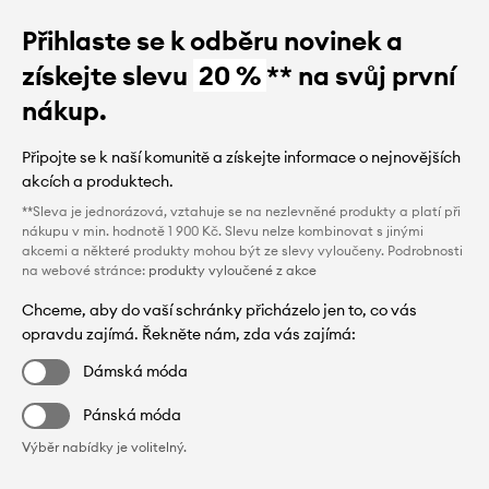
Přihlaste se k odběru novinek a
získejte slevu
20 %
** na svůj první
nákup.
Připojte se k naší komunitě a získejte informace o nejnovějších
akcích a produktech.
**Sleva je jednorázová, vztahuje se na nezlevněné produkty a platí při
nákupu v min. hodnotě 1 900 Kč. Slevu nelze kombinovat s jinými
akcemi a některé produkty mohou být ze slevy vyloučeny. Podrobnosti
na webové stránce:
produkty vyloučené z akce
Chceme, aby do vaší schránky přicházelo jen to, co vás
opravdu zajímá. Řekněte nám, zda vás zajímá:
Dámská móda
Pánská móda
Výběr nabídky je volitelný.