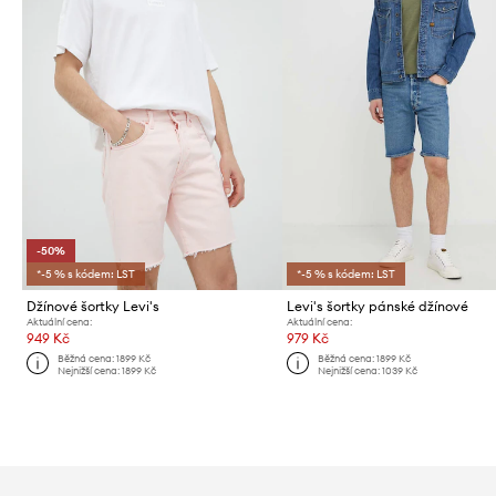
-50%
*-5 % s kódem: LST
*-5 % s kódem: LST
Džínové šortky Levi's
Levi's šortky pánské džínové
Aktuální cena:
Aktuální cena:
949 Kč
979 Kč
Běžná cena:
1899 Kč
Běžná cena:
1899 Kč
Nejnižší cena:
1899 Kč
Nejnižší cena:
1039 Kč