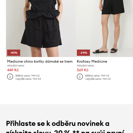
-40%
-24%
Medicine chino šortky dámské se lnem
Kraťasy Medicine
Aktuální cena:
Aktuální cena:
449 Kč
569 Kč
Běžná cena:
749 Kč
Běžná cena:
749 Kč
Nejnižší cena:
749 Kč
Nejnižší cena:
749 Kč
Přihlaste se k odběru novinek a
získejte slevu
20 %
** na svůj první