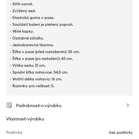
- Střih carrot.
- Zvýšený sed.
- Elastická guma v pase.
- Součástí balení je pletený popruh.
- Všité kapsy.
- Ozdobné záložky.
- Jednobarevná tkanina.
- Šířka v pase (před roztažením): 35 cm.
- Šířka v pase (po roztažení): 43 cm.
- Výška sedu: 31 cm.
- Spodní šířka nohavice: 34,5 cm.
- Vnitřní délka nohavic: 16 cm.
- Rozměry pro velikost: S.
Podrobnosti o výrobku
Vlastnosti výrobku
Podšívka
bez podšívky