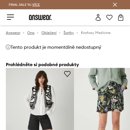
FINAL SALE %!
VÍCE
Ušetřete s Answear Club
Answear
Ona
Oblečení
Šortky
Kraťasy Medicine
Tento produkt je momentálně nedostupný
Prohlédněte si podobné produkty