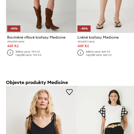
-40%
-48%
Bavlněné riflové kraťasy Medicine
Lněné kraťasy Medicine
Aktuální cena:
Aktuální cena:
449 Kč
449 Kč
Běžná cena:
749 Kč
Běžná cena:
869 Kč
Nejnižší cena:
749 Kč
Nejnižší cena:
869 Kč
Objevte produkty Medicine