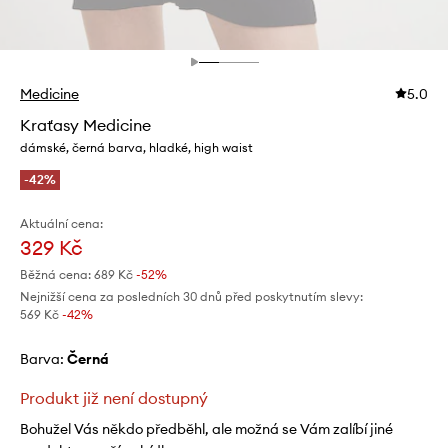
Medicine
5.0
Kraťasy Medicine
dámské, černá barva, hladké, high waist
-42%
Aktuální cena:
329 Kč
Běžná cena:
689 Kč
-52%
Nejnižší cena za posledních 30 dnů před poskytnutím slevy:
569 Kč
 -42%
Barva:
černá
Produkt již není dostupný
Bohužel Vás někdo předběhl, ale možná se Vám zalíbí jiné