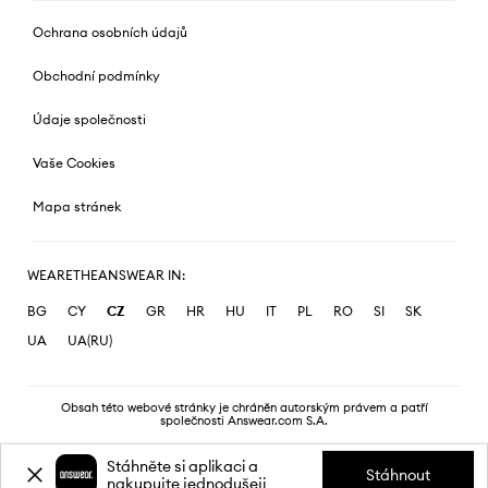
Ochrana osobních údajů
Obchodní podmínky
Údaje společnosti
Vaše Cookies
Mapa stránek
WEARETHEANSWEAR IN:
BG
CY
CZ
GR
HR
HU
IT
PL
RO
SI
SK
UA
UA(RU)
Obsah této webové stránky je chráněn autorským právem a patří
společnosti Answear.com S.A.
Stáhněte si aplikaci a
Stáhnout
nakupujte jednodušeji