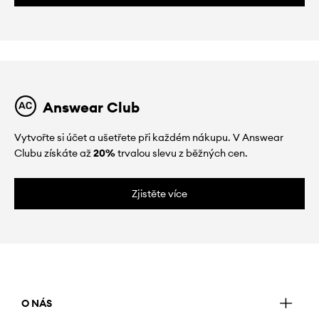
Answear Club
Vytvořte si účet a ušetřete při každém nákupu. V Answear
Clubu získáte až
20%
trvalou slevu z běžných cen.
Zjistěte více
O NÁS