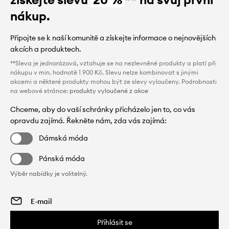
nákup.
Připojte se k naší komunitě a získejte informace o nejnovějších
akcích a produktech.
**Sleva je jednorázová, vztahuje se na nezlevněné produkty a platí při
nákupu v min. hodnotě 1 900 Kč. Slevu nelze kombinovat s jinými
akcemi a některé produkty mohou být ze slevy vyloučeny. Podrobnosti
na webové stránce:
produkty vyloučené z akce
Chceme, aby do vaší schránky přicházelo jen to, co vás
opravdu zajímá. Řekněte nám, zda vás zajímá:
Dámská móda
Pánská móda
Výběr nabídky je volitelný.
Přihlásit se