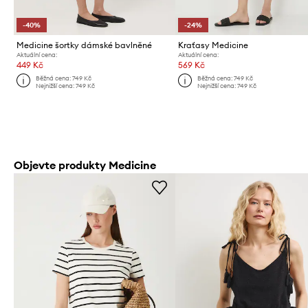
-40%
-24%
Medicine šortky dámské bavlněné
Kraťasy Medicine
Aktuální cena:
Aktuální cena:
449 Kč
569 Kč
Běžná cena:
749 Kč
Běžná cena:
749 Kč
Nejnižší cena:
749 Kč
Nejnižší cena:
749 Kč
Objevte produkty Medicine