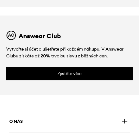
Answear Club
Vytvořte si účet a ušetřete při každém nákupu. V Answear
Clubu získáte až
20%
trvalou slevu z běžných cen.
Zjistěte více
O NÁS