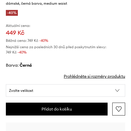
dámské, černá barva, medium waist
-40%
Aktuální cena:
449 Kč
Běžná cena:
749 Kč
-40%
Nejnižší cena za posledních 30 dnů před poskytnutím slevy:
749 Kč
 -40%
Barva:
černá
Prohlédněte si rozměry produktu
Zvolte velikost
Přidat do košíku