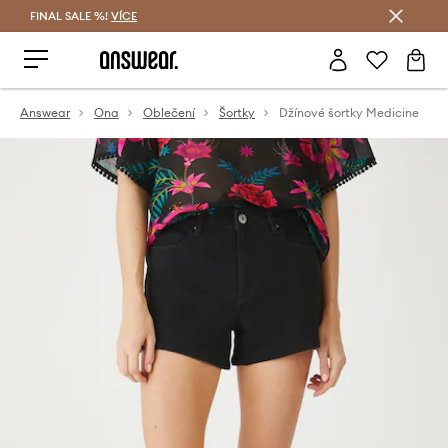
FINAL SALE %!
VÍCE
Ušetřete s Answear Club
Answear
Ona
Oblečení
Šortky
Džínové šortky Medicine