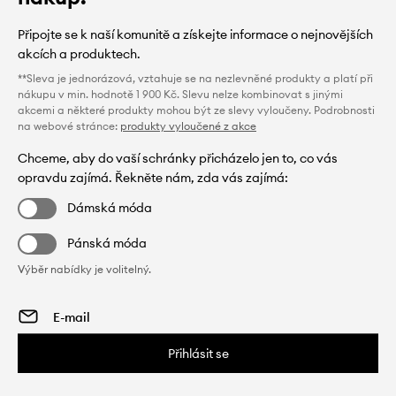
Připojte se k naší komunitě a získejte informace o nejnovějších
akcích a produktech.
**Sleva je jednorázová, vztahuje se na nezlevněné produkty a platí při
nákupu v min. hodnotě 1 900 Kč. Slevu nelze kombinovat s jinými
akcemi a některé produkty mohou být ze slevy vyloučeny. Podrobnosti
na webové stránce:
produkty vyloučené z akce
Chceme, aby do vaší schránky přicházelo jen to, co vás
opravdu zajímá. Řekněte nám, zda vás zajímá:
Dámská móda
Pánská móda
Výběr nabídky je volitelný.
Přihlásit se