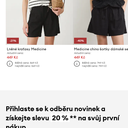
-21%
-40%
Lněné kraťasy Medicine
Medicine chino šortky dámské s
Aktuální cena:
Aktuální cena:
449 Kč
449 Kč
Běžná cena:
869 Kč
Běžná cena:
749 Kč
Nejnižší cena:
569 Kč
Nejnižší cena:
749 Kč
Přihlaste se k odběru novinek a
získejte slevu
20 %
** na svůj první
nákup.