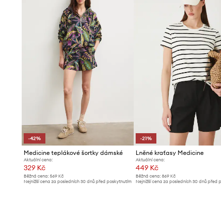
Praktické boční vkládací kapsy
pojmou drobné předmě
Hladký vzor
a diagonální vazba tkaniny dodávají estetic
-42%
-21%
Medicine teplákové šortky dámské
Lněné kraťasy Medicine
Aktuální cena:
Aktuální cena:
329 Kč
449 Kč
Běžná cena:
569 Kč
Běžná cena:
869 Kč
Nejnižší cena za posledních 30 dnů před poskytnutím
Nejnižší cena za posledních 30 dnů před 
slevy:
569 Kč
slevy:
569 Kč