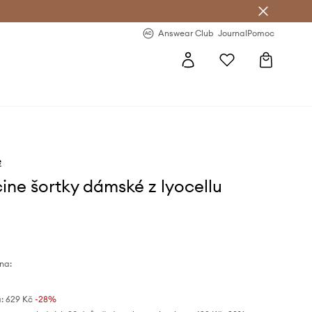
Answear Club
- 20 % na první objednávku
Answear Club
Journal
Pomoc
e
ine šortky dámské z lyocellu
na:
:
629 Kč
-28%