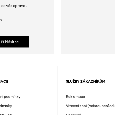
, co vás opravdu
da
Přihlásit se
MACE
SLUŽBY ZÁKAZNÍKŮM
ní podmínky
Reklamace
odmínky
Vrácení zboží/odstoupení od