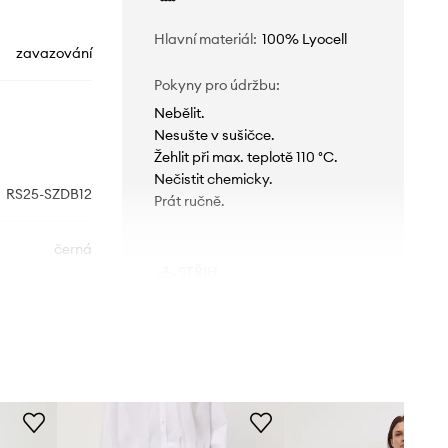
Hlavní materiál
:
100% Lyocell
zavazování
Pokyny pro údržbu
:
Nebělit.
Nesušte v sušičce.
Žehlit při max. teplotě 110 °C.
Nečistit chemicky.
RS25-SZDB12
Prát ručně.
černá
STŘIH
Medicine
Pas (výška)
:
pravidelný
Střih
:
volný
ROZMĚRY