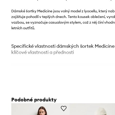
Dámské šortky Medicine jsou volný model z lyocellu, který nabí
zajišťuje pohodlí v teplých dnech. Tento kousek oblečení, vyro
vazbou, se vyznačuje casualovým stylem, což z něj činí vhodn
letních outfitů.
Specifické vlastnosti dámských šortek Medicine
klíčové vlastnosti a přednosti
Casualový střih
přispívá k vytváření volných, každodenní
Volný střih
umožňuje volnost pohybu a prodyšnost v hor
Pravidelný pas
s elastickou gumou a páskem na zavázání
Podobné produkty
přizpůsobení
Tkanina z lyocellu
s diagonální vazbou je příjemná na do