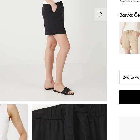
Nejnižší ce
Barva:
č
Zvolte ve