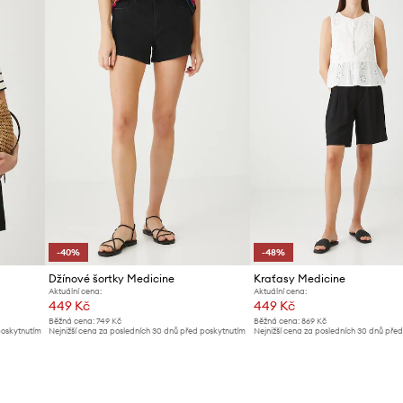
ty
ký vzhled
-40%
-48%
Džínové šortky Medicine
Kraťasy Medicine
Aktuální cena:
Aktuální cena:
449 Kč
449 Kč
Běžná cena:
749 Kč
Běžná cena:
869 Kč
poskytnutím
Nejnižší cena za posledních 30 dnů před poskytnutím
Nejnižší cena za posledních 30 dnů pře
slevy:
749 Kč
slevy:
869 Kč