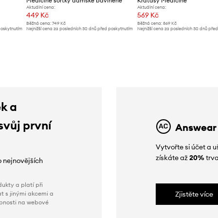
Medicine šortky dámské bavlněné
Kraťasy Medicine
Aktuální cena:
Aktuální cena:
449 Kč
569 Kč
Běžná cena:
749 Kč
Běžná cena:
869 Kč
poskytnutím
Nejnižší cena za posledních 30 dnů před poskytnutím
Nejnižší cena za posledních 30 dnů pře
slevy:
749 Kč
slevy:
869 Kč
ek a
svůj první
Answear
Vytvořte si účet a
získáte až
20%
trva
o nejnovějších
ukty a platí při
t s jinými akcemi a
Zjistěte více
obnosti na webové