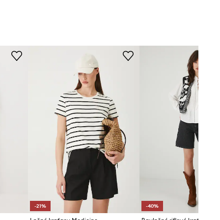
-21%
-40%