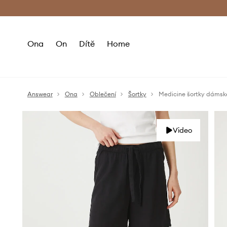
Premium Fashion Benefits
Doručení a vr
Ona
On
Dítě
Home
Answear
Ona
Oblečení
Šortky
Medicine šortky dámské
Video