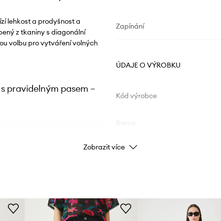
zí lehkost a prodyšnost a
Zapínání
bený z tkaniny s diagonální
ou volbu pro vytváření volných
ÚDAJE O VÝROBKU
 s pravidelným pasem –
Kód výrobce
Barva
ch outfitů
Zobrazit více
Značka
kých dnech
Výrobce
 zajišťuje
ID produktu
tek a prodyšná