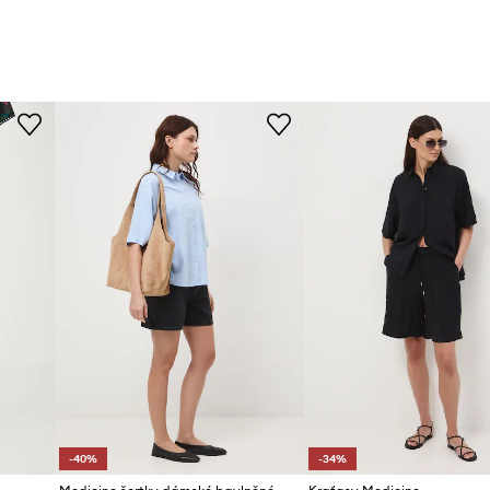
-40%
-34%