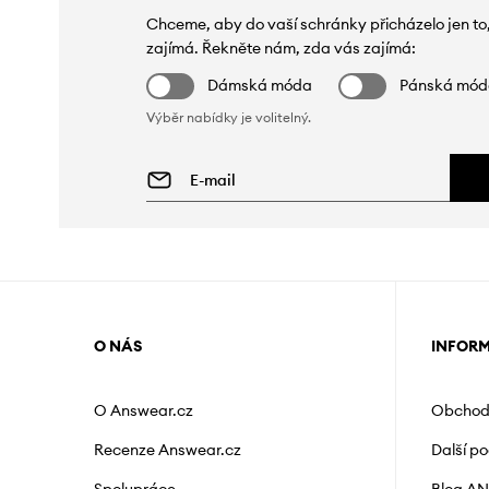
Chceme, aby do vaší schránky přicházelo jen to
zajímá. Řekněte nám, zda vás zajímá:
Dámská móda
Pánská mó
Výběr nabídky je volitelný.
O NÁS
INFOR
O Answear.cz
Obchod
Recenze Answear.cz
Další p