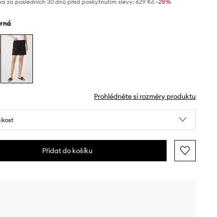
na za posledních 30 dnů před poskytnutím slevy:
629 Kč
 -28%
erná
Prohlédněte si rozměry produktu
likost
Přidat do košíku