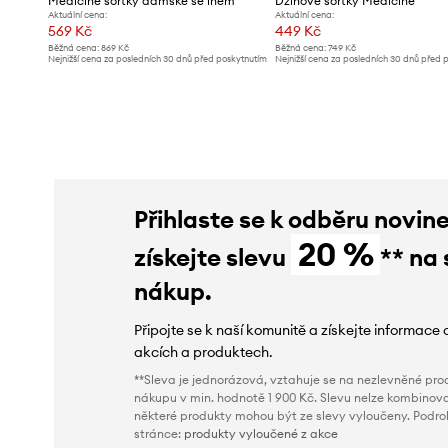
Medicine šortky dámské se lnem
Džínové šortky Medicine
Aktuální cena:
Aktuální cena:
569 Kč
449 Kč
Běžná cena:
869 Kč
Běžná cena:
749 Kč
Nejnižší cena za posledních 30 dnů před poskytnutím
Nejnižší cena za posledních 30 dnů před 
slevy:
869 Kč
slevy:
749 Kč
Přihlaste se k odběru novin
20 %
získejte slevu
** na 
nákup.
Připojte se k naší komunitě a získejte informace 
akcích a produktech.
**Sleva je jednorázová, vztahuje se na nezlevněné prod
nákupu v min. hodnotě 1 900 Kč. Slevu nelze kombinova
některé produkty mohou být ze slevy vyloučeny. Podr
stránce:
produkty vyloučené z akce