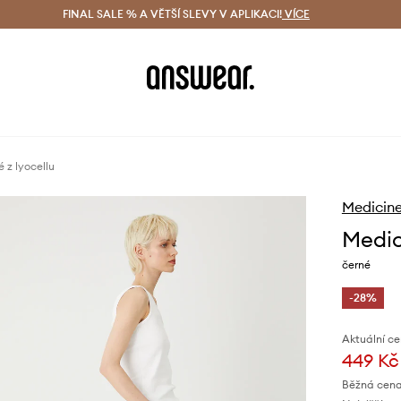
ácení zdarma (od 1800 Kč)
FINAL SALE % A VĚTŠÍ SLEVY V APLIKACI!
Doručení i do 24 h
VÍCE
Ušetřete s 
 z lyocellu
Medicin
Medic
černé
-28%
Aktuální ce
449 Kč
Běžná cena