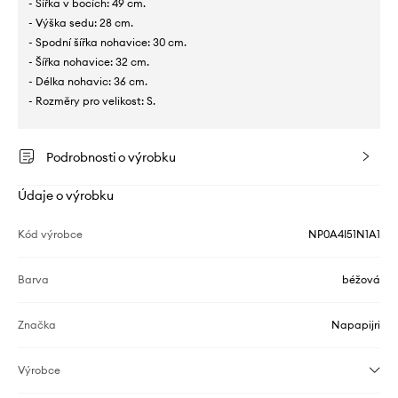
- Šířka v bocích: 49 cm.
- Výška sedu: 28 cm.
- Spodní šířka nohavice: 30 cm.
- Šířka nohavice: 32 cm.
- Délka nohavic: 36 cm.
- Rozměry pro velikost: S.
Podrobnosti o výrobku
Údaje o výrobku
Kód výrobce
NP0A4I51N1A1
Barva
béžová
Značka
Napapijri
Výrobce