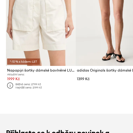
*-10 % s kódem: LST
Napapijri šortky dámské bavlněné LUCIDUM
Aktuální cena:
1999 Kč
1399 Kč
Běžná cena:
2799 Kč
Nejnižší cena:
2199 Kč
Přihlaste se k odběru novinek a