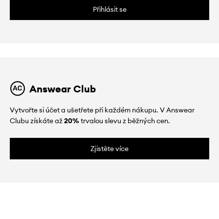
Přihlásit se
Answear Club
Vytvořte si účet a ušetřete při každém nákupu. V Answear
Clubu získáte až
20%
trvalou slevu z běžných cen.
Zjistěte více