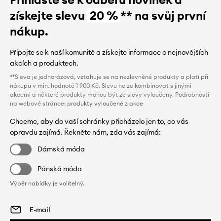
získejte slevu
20 %
** na svůj první
nákup.
Připojte se k naší komunitě a získejte informace o nejnovějších
akcích a produktech.
**Sleva je jednorázová, vztahuje se na nezlevněné produkty a platí při
nákupu v min. hodnotě 1 900 Kč. Slevu nelze kombinovat s jinými
akcemi a některé produkty mohou být ze slevy vyloučeny. Podrobnosti
na webové stránce:
produkty vyloučené z akce
Chceme, aby do vaší schránky přicházelo jen to, co vás
opravdu zajímá. Řekněte nám, zda vás zajímá:
Dámská móda
Pánská móda
Výběr nabídky je volitelný.