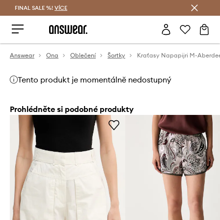
FINAL SALE %!
VÍCE
Ušetřete s Answear Club
Answear
Ona
Oblečení
Šortky
Kraťasy Napapijri M-Aberde
Tento produkt je momentálně nedostupný
Prohlédněte si podobné produkty