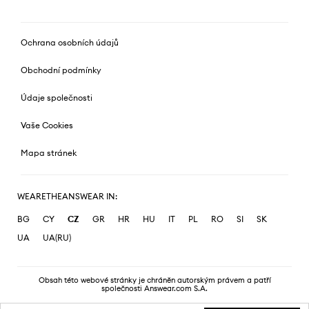
Ochrana osobních údajů
Obchodní podmínky
Údaje společnosti
Vaše Cookies
Mapa stránek
WEARETHEANSWEAR IN:
BG
CY
CZ
GR
HR
HU
IT
PL
RO
SI
SK
UA
UA(RU)
Obsah této webové stránky je chráněn autorským právem a patří
společnosti Answear.com S.A.