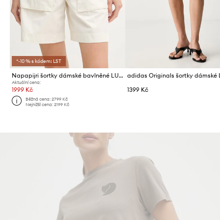
*-10 % s kódem: LST
Napapijri šortky dámské bavlněné LUCIDUM
Aktuální cena:
1999 Kč
1399 Kč
Běžná cena:
2799 Kč
Nejnižší cena:
2199 Kč