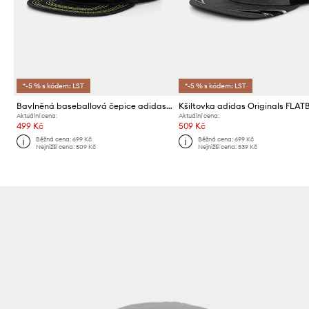
*-5 % s kódem: LST
*-5 % s kódem: LST
Bavlněná baseballová čepice adidas Originals
Aktuální cena:
Aktuální cena:
499 Kč
509 Kč
Běžná cena:
699 Kč
Běžná cena:
699 Kč
Nejnižší cena:
509 Kč
Nejnižší cena:
539 Kč