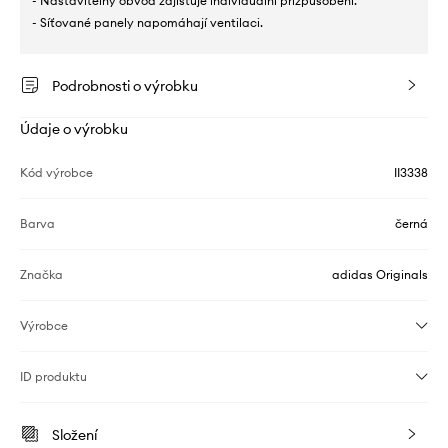
- Nastavitelný obvod zajišťuje individuální přizpůsobení.
- Síťované panely napomáhají ventilaci.
Podrobnosti o výrobku
Údaje o výrobku
Kód výrobce
II3338
Barva
černá
Značka
adidas Originals
Výrobce
ID produktu
Složení