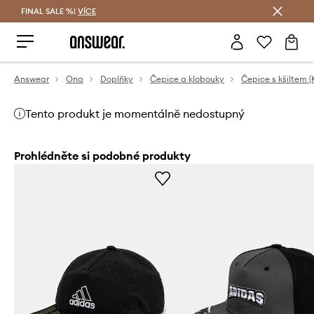
FINAL SALE %!
VÍCE
Ušetřete s Answear Club
Answear
Ona
Doplňky
Čepice a klobouky
Čepice s kšiltem (
Tento produkt je momentálně nedostupný
Prohlédněte si podobné produkty