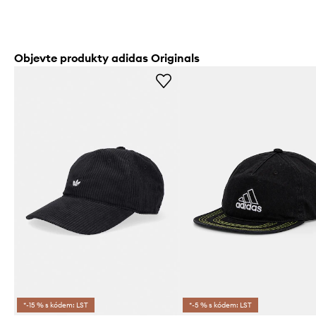
Objevte produkty adidas Originals
*-15 % s kódem: LST
*-5 % s kódem: LST