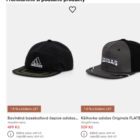
*-5 % s kódem: LST
*-5 % s kódem: LST
Bavlněná baseballová čepice adidas Originals
Aktuální cena:
Aktuální cena:
499 Kč
509 Kč
Běžná cena:
699 Kč
Běžná cena:
699 Kč
Nejnižší cena:
509 Kč
Nejnižší cena:
539 Kč