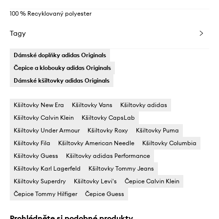
100 % Recyklovaný polyester
Tagy
Dámské doplňky adidas Originals
Čepice a klobouky adidas Originals
Dámské kšiltovky adidas Originals
Kšiltovky New Era
Kšiltovky Vans
Kšiltovky adidas
Kšiltovky Calvin Klein
Kšiltovky CapsLab
Kšiltovky Under Armour
Kšiltovky Roxy
Kšiltovky Puma
Kšiltovky Fila
Kšiltovky American Needle
Kšiltovky Columbia
Kšiltovky Guess
Kšiltovky adidas Performance
Kšiltovky Karl Lagerfeld
Kšiltovky Tommy Jeans
Kšiltovky Superdry
Kšiltovky Levi's
Čepice Calvin Klein
Čepice Tommy Hilfiger
Čepice Guess
Prohlédněte si podobné produkty