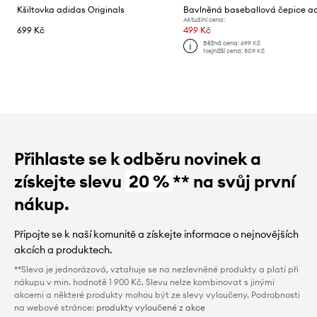
Kšiltovka adidas Originals
Aktuální cena:
699 Kč
499 Kč
Běžná cena:
699 Kč
Nejnižší cena:
509 Kč
Přihlaste se k odběru novinek a
získejte slevu
20 %
** na svůj první
nákup.
Připojte se k naší komunitě a získejte informace o nejnovějších
akcích a produktech.
**Sleva je jednorázová, vztahuje se na nezlevněné produkty a platí při
nákupu v min. hodnotě 1 900 Kč. Slevu nelze kombinovat s jinými
akcemi a některé produkty mohou být ze slevy vyloučeny. Podrobnosti
na webové stránce:
produkty vyloučené z akce