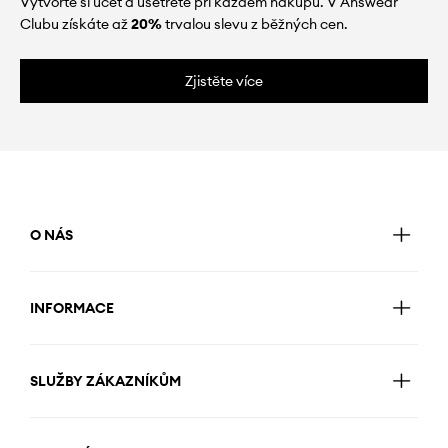
Vytvořte si účet a ušetřete při každém nákupu. V Answear
Clubu získáte až
20%
trvalou slevu z běžných cen.
Zjistěte více
O NÁS
INFORMACE
SLUŽBY ZÁKAZNÍKŮM