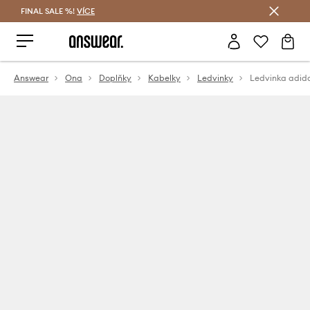
FINAL SALE %!
VÍCE
Ušetřete s Answear Club
Answear
Ona
Doplňky
Kabelky
Ledvinky