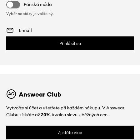
Pánská móda
Výběr nabídky je volitelný.
Přihlásit se
Answear Club
Vytvořte si účet a ušetřete při každém nákupu. V Answear
Clubu získáte až
20%
trvalou slevu z běžných cen.
Zjistěte více