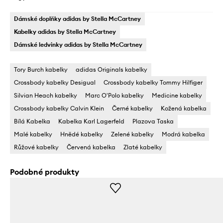
Dámské doplňky adidas by Stella McCartney
Kabelky adidas by Stella McCartney
Dámské ledvinky adidas by Stella McCartney
Tory Burch kabelky
adidas Originals kabelky
Crossbody kabelky Desigual
Crossbody kabelky Tommy Hilfiger
Silvian Heach kabelky
Marc O'Polo kabelky
Medicine kabelky
Crossbody kabelky Calvin Klein
Černé kabelky
Kožená kabelka
Bílá Kabelka
Kabelka Karl Lagerfeld
Plazova Taska
Malé kabelky
Hnědé kabelky
Zelené kabelky
Modrá kabelka
Růžové kabelky
Červená kabelka
Zlaté kabelky
Podobné produkty