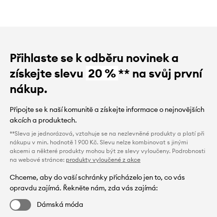
Přihlaste se k odběru novinek a
získejte slevu
20 %
** na svůj první
nákup.
Připojte se k naší komunitě a získejte informace o nejnovějších
akcích a produktech.
**Sleva je jednorázová, vztahuje se na nezlevněné produkty a platí při
nákupu v min. hodnotě 1 900 Kč. Slevu nelze kombinovat s jinými
akcemi a některé produkty mohou být ze slevy vyloučeny. Podrobnosti
na webové stránce:
produkty vyloučené z akce
Chceme, aby do vaší schránky přicházelo jen to, co vás
opravdu zajímá. Řekněte nám, zda vás zajímá:
Dámská móda