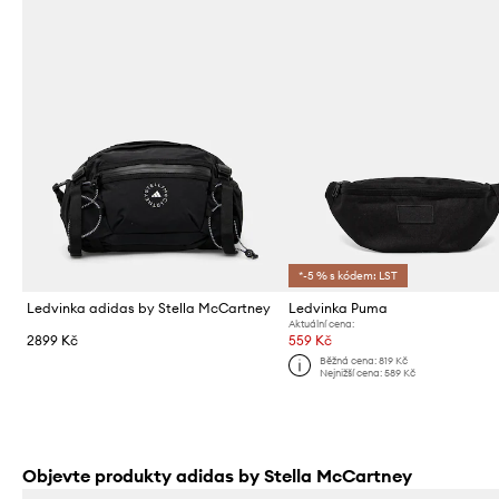
*-5 % s kódem: LST
Ledvinka adidas by Stella McCartney
Ledvinka Puma
Aktuální cena:
2899 Kč
559 Kč
Běžná cena:
819 Kč
Nejnižší cena:
589 Kč
Objevte produkty adidas by Stella McCartney