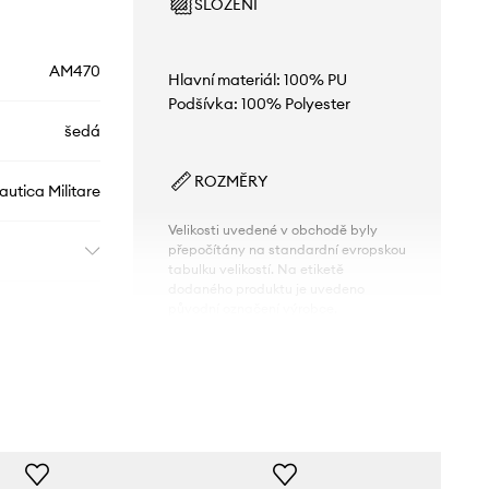
SLOŽENÍ
AM470
Hlavní materiál: 100% PU
Podšívka: 100% Polyester
šedá
ROZMĚRY
utica Militare
Velikosti uvedené v obchodě byly
přepočítány na standardní evropskou
tabulku velikostí. Na etiketě
dodaného produktu je uvedeno
původní označení výrobce.