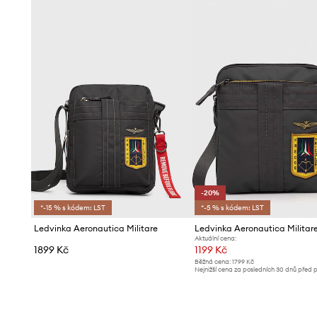
-20%
*-15 % s kódem: LST
*-5 % s kódem: LST
Ledvinka Aeronautica Militare
Ledvinka Aeronautica Militar
Aktuální cena:
1899 Kč
1199 Kč
Běžná cena:
1799 Kč
Nejnižší cena za posledních 30 dnů před 
slevy:
1499 Kč