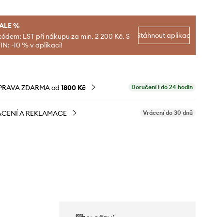
SALE %
Stáhnout aplikaci
kódem: LST při nákupu za min. 2 200 Kč. S
N: -10 % v aplikaci!
PRAVA ZDARMA od
1800 Kč
Doručení i do 24 hodin
CENÍ A REKLAMACE
Vrácení do 30 dnů