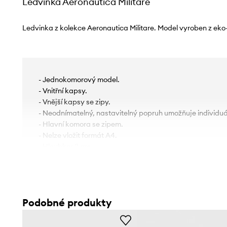
Ledvinka Aeronautica Militare
Ledvinka z kolekce Aeronautica Militare. Model vyroben z eko
- Jednokomorový model.
- Vnitřní kapsy.
- Vnější kapsy se zipy.
- Neodnímatelný, nastavitelný popruh umožňuje individuá
- Hlavní komora se zipem.
- Nelze vložit formát A4.
- Hloubka: 2 cm.
- Výška: 22 cm.
- Spodní šířka: 19 cm.
Podobné produkty