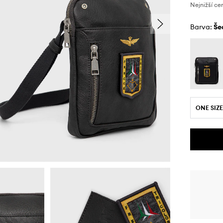
Nejnižší ce
Barva:
š
ONE SIZE