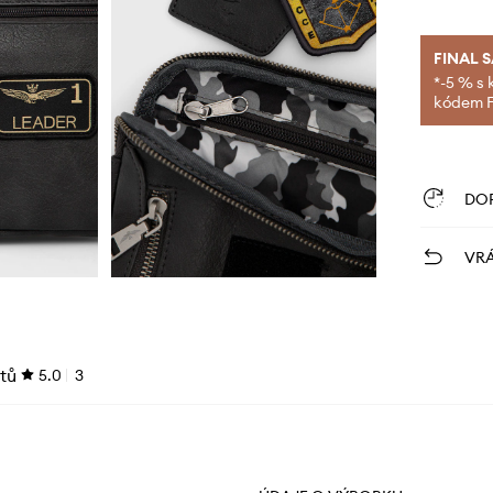
FINAL 
*-5 % s 
kódem FI
DO
VRÁ
tů
5.0
3