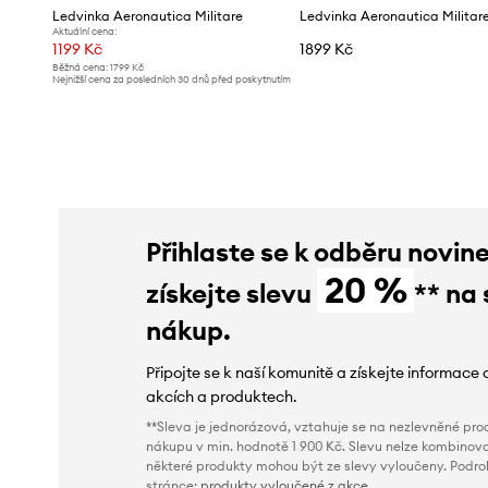
Ledvinka Aeronautica Militare
Ledvinka Aeronautica Militar
Aktuální cena:
1199 Kč
1899 Kč
Běžná cena:
1799 Kč
Nejnižší cena za posledních 30 dnů před poskytnutím
slevy:
1499 Kč
Přihlaste se k odběru novin
20 %
získejte slevu
** na 
nákup.
Připojte se k naší komunitě a získejte informace 
akcích a produktech.
**Sleva je jednorázová, vztahuje se na nezlevněné prod
nákupu v min. hodnotě 1 900 Kč. Slevu nelze kombinova
některé produkty mohou být ze slevy vyloučeny. Podr
stránce:
produkty vyloučené z akce