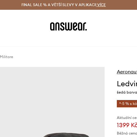
ácení zdarma (od 1800 Kč)
FINAL SALE % A VĚTŠÍ SLEVY V APLIKACI!
Doručení i do 24 h
VÍCE
Ušetřete s 
Militare
Aeronaut
Ledvi
šedá barv
*-5 % s k
Aktuální ce
1399 K
Běžná cena