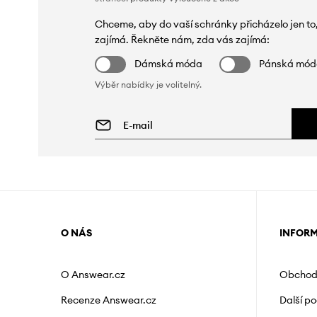
Chceme, aby do vaší schránky přicházelo jen to
zajímá. Řekněte nám, zda vás zajímá:
Dámská móda
Pánská mó
Výběr nabídky je volitelný.
O NÁS
INFOR
O Answear.cz
Obchod
Recenze Answear.cz
Další p