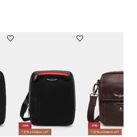
-13%
-11%
*-5 % s kódem: LST
*-10 % s kódem: LST