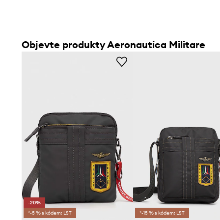
Objevte produkty Aeronautica Militare
-20%
*-5 % s kódem: LST
*-15 % s kódem: LST