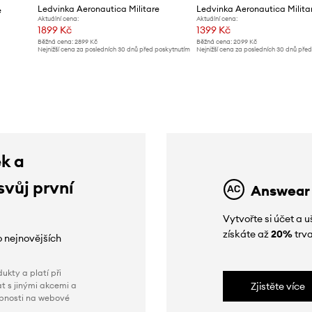
Ledvinka Aeronautica Militare
Ledvinka Aeronautica Milita
e
Aktuální cena:
Aktuální cena:
1899 Kč
1399 Kč
Běžná cena:
2899 Kč
Běžná cena:
2099 Kč
Nejnižší cena za posledních 30 dnů před poskytnutím
Nejnižší cena za posledních 30 dnů pře
slevy:
2099 Kč
slevy:
1499 Kč
ek a
svůj první
Answear
Vytvořte si účet a
získáte až
20%
trva
o nejnovějších
ukty a platí při
t s jinými akcemi a
Zjistěte více
obnosti na webové