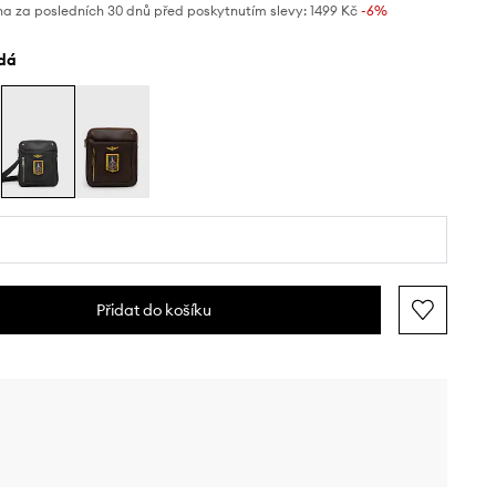
na za posledních 30 dnů před poskytnutím slevy:
1499 Kč
 -6%
edá
Přidat do košíku