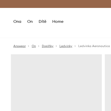
Premium Fashion Benefits
Doručení a vr
Ona
On
Dítě
Home
Answear
On
Doplňky
Ledvinky
Ledvinka Aeronautica 