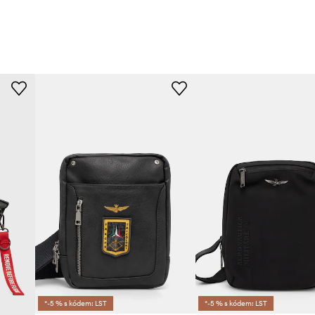
*-5 % s kódem: LST
*-5 % s kódem: LST