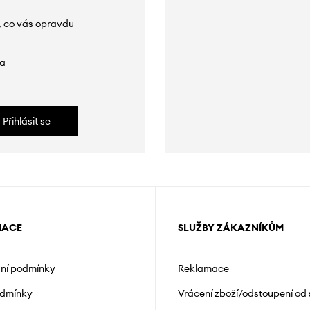
, co vás opravdu
da
Přihlásit se
MACE
SLUŽBY ZÁKAZNÍKŮM
ní podmínky
Reklamace
odmínky
Vrácení zboží/odstoupení od