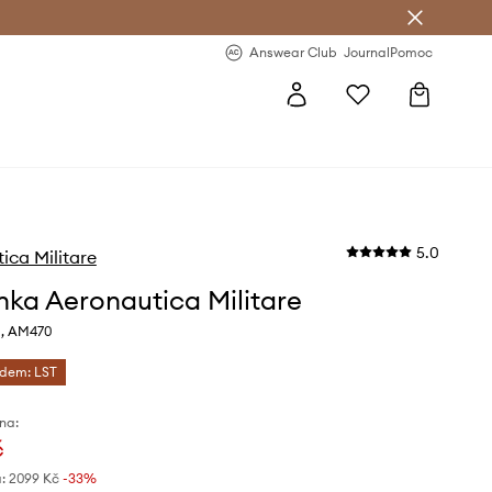
Answear Club
- 20 % na první objednávku
Answear Club
Journal
Pomoc
5.0
ica Militare
nka Aeronautica Militare
a, AM470
ódem: LST
na:
č
:
2099 Kč
-33%