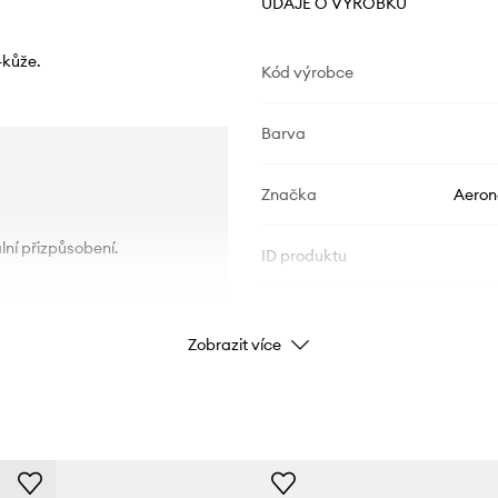
ÚDAJE O VÝROBKU
-kůže.
Kód výrobce
Barva
Značka
Aerona
lní přizpůsobení.
ID produktu
Zobrazit více