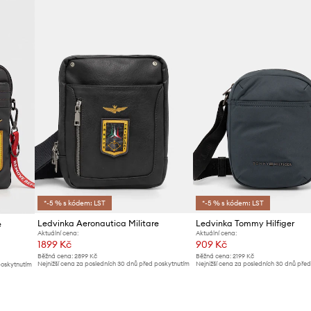
*-5 % s kódem: LST
*-5 % s kódem: LST
Ledvinka Aeronautica Militare
Ledvinka Tommy Hilfiger
e
Aktuální cena:
Aktuální cena:
1899 Kč
909 Kč
Běžná cena:
2899 Kč
Běžná cena:
2199 Kč
Nejnižší cena za posledních 30 dnů před poskytnutím
Nejnižší cena za posledních 30 dnů pře
poskytnutím
slevy:
2099 Kč
slevy:
1009 Kč