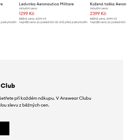
re
Ledvinka Aeronautica Militare
Kožená taška Aeronautica M
Aktuální cena:
Aktuální cena:
1299 Kč
2399 Kč
Běžná cena:
2099 Kč
Běžná cena:
2999 Kč
d poskytnutím
Nejnižší cena za posledních 30 dnů před poskytnutím
Nejnižší cena za posledních 30 dnů př
slevy:
1499 Kč
slevy:
2699 Kč
 Club
 ušetřete při každém nákupu. V Answear Clubu
lou slevu z běžných cen.