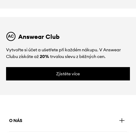
Answear Club
Vytvořte si účet a ušetřete při každém nákupu. V Answear
Clubu získáte až
20%
trvalou slevu z běžných cen.
Zjistěte více
O NÁS