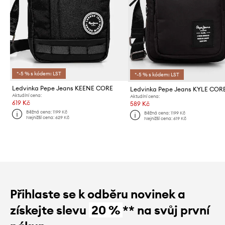
*-5 % s kódem: LST
*-5 % s kódem: LST
Ledvinka Pepe Jeans KEENE CORE
Ledvinka Pepe Jeans KYLE COR
Aktuální cena:
Aktuální cena:
619 Kč
589 Kč
Běžná cena:
1199 Kč
Běžná cena:
1199 Kč
Nejnižší cena:
629 Kč
Nejnižší cena:
619 Kč
Přihlaste se k odběru novinek a
získejte slevu
20 %
** na svůj první