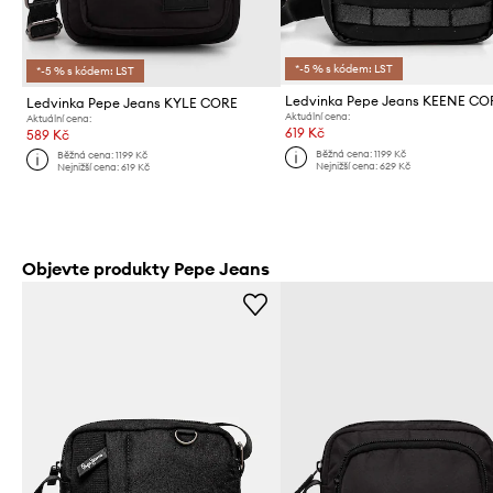
*-5 % s kódem: LST
*-5 % s kódem: LST
Ledvinka Pepe Jeans KEENE CO
Ledvinka Pepe Jeans KYLE CORE
Aktuální cena:
Aktuální cena:
619 Kč
589 Kč
Běžná cena:
1199 Kč
Běžná cena:
1199 Kč
Nejnižší cena:
629 Kč
Nejnižší cena:
619 Kč
Objevte produkty Pepe Jeans