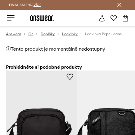
FINAL SALE %!
VÍCE
Ušetřete s Answear Club
Answear
On
Doplňky
Ledvinky
Ledvinka Pepe Jeans
Tento produkt je momentálně nedostupný
Prohlédněte si podobné produkty