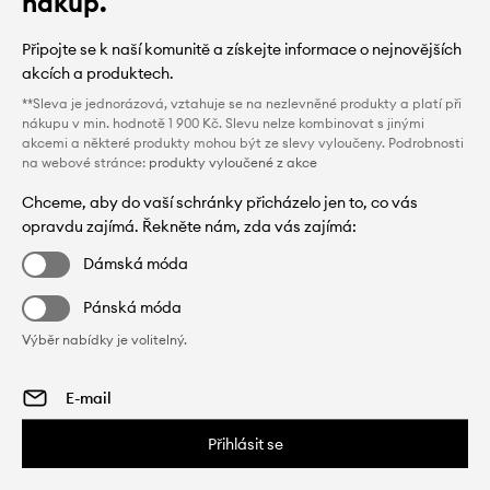
nákup.
Připojte se k naší komunitě a získejte informace o nejnovějších
akcích a produktech.
**Sleva je jednorázová, vztahuje se na nezlevněné produkty a platí při
nákupu v min. hodnotě 1 900 Kč. Slevu nelze kombinovat s jinými
akcemi a některé produkty mohou být ze slevy vyloučeny. Podrobnosti
na webové stránce:
produkty vyloučené z akce
Chceme, aby do vaší schránky přicházelo jen to, co vás
opravdu zajímá. Řekněte nám, zda vás zajímá:
Dámská móda
Pánská móda
Výběr nabídky je volitelný.
Přihlásit se