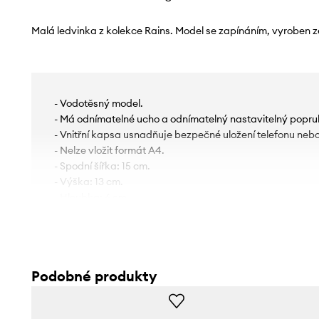
Malá ledvinka z kolekce Rains. Model se zapínáním, vyroben z
- Vodotěsný model.
- Má odnímatelné ucho a odnímatelný nastavitelný popru
- Vnitřní kapsa usnadňuje bezpečné uložení telefonu nebo
- Nelze vložit formát A4.
- Spodní šířka: 15 cm.
- Výška: 13 cm.
- Hloubka: 6 cm.
Podobné produkty