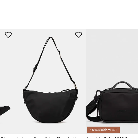
*-5 % s kódem: LST