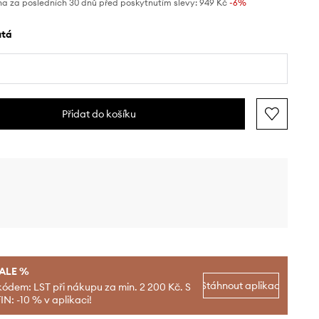
na za posledních 30 dnů před poskytnutím slevy:
949 Kč
 -6%
lutá
Přidat do košíku
SALE %
Stáhnout aplikaci
kódem: LST při nákupu za min. 2 200 Kč. S
N: -10 % v aplikaci!