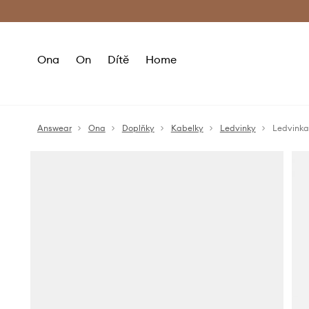
Premium Fashion Benefits
Doručení a vr
Ona
On
Dítě
Home
Answear
Ona
Doplňky
Kabelky
Ledvinky
Ledvinka