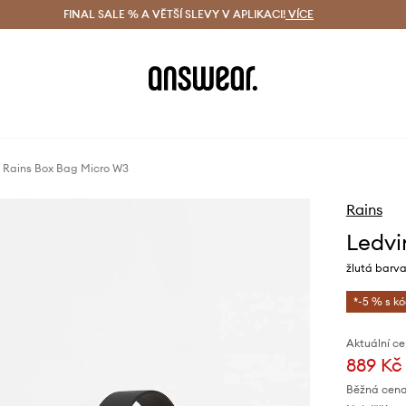
ácení zdarma (od 1800 Kč)
FINAL SALE % A VĚTŠÍ SLEVY V APLIKACI!
Doručení i do 24 h
VÍCE
Ušetřete s 
 Rains Box Bag Micro W3
Rains
Ledvi
žlutá barva
*-5 % s k
Aktuální ce
889 Kč
Běžná cena