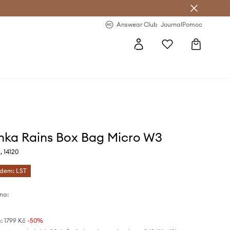
Answear Club
- 20 % na první objednávku
Answear Club
Journal
Pomoc
nka Rains Box Bag Micro W3
, 14120
ódem: LST
na:
:
1799 Kč
-50%