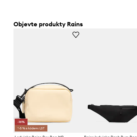
Objevte produkty Rains
-16%
*-5 % s kódem: LST