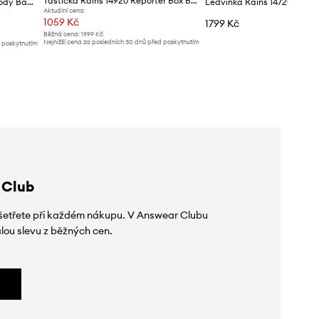
Taštička Rains 14920 Reporter Box Bag W3
Ledvinka Rains 14120 Crossbody Bags
Aktuální cena:
1059 Kč
1799 Kč
Běžná cena:
1999 Kč
Nejnižší cena za posledních 30 dnů před poskytnutím
d poskytnutím
slevy:
1199 Kč
 Club
 ušetřete při každém nákupu. V Answear Clubu
lou slevu z běžných cen.