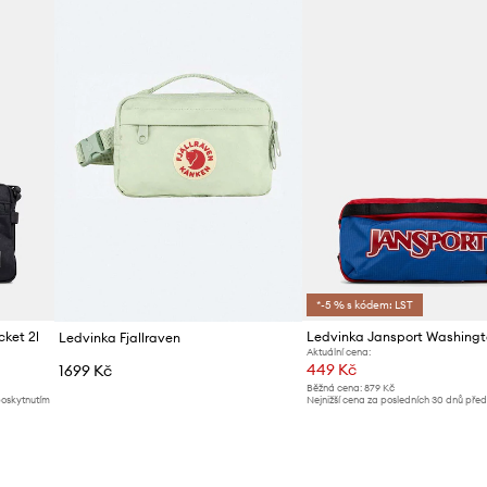
ID produktu
*-5 % s kódem: LST
cket 2l
Ledvinka Fjallraven
Aktuální cena:
449 Kč
1699 Kč
Běžná cena:
879 Kč
poskytnutím
Nejnižší cena za posledních 30 dnů pře
slevy:
479 Kč