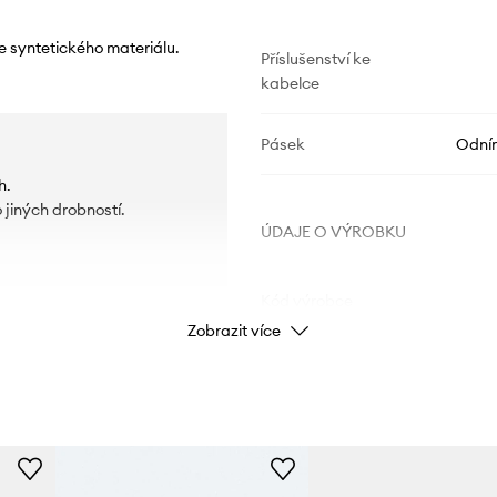
e syntetického materiálu.
Příslušenství ke
kabelce
Pásek
Odní
h.
 jiných drobností.
ÚDAJE O VÝROBKU
Kód výrobce
Zobrazit více
Barva
Značka
Výrobce