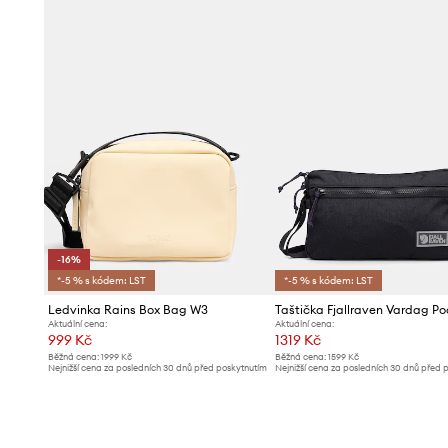
-16%
*-5 % s kódem: LST
*-5 % s kódem: LST
Ledvinka Rains Box Bag W3
Taštička Fjallraven Vardag Po
Aktuální cena:
Aktuální cena:
999 Kč
1319 Kč
Běžná cena:
1999 Kč
Běžná cena:
1599 Kč
Nejnižší cena za posledních 30 dnů před poskytnutím
Nejnižší cena za posledních 30 dnů před 
slevy:
1199 Kč
slevy:
1399 Kč