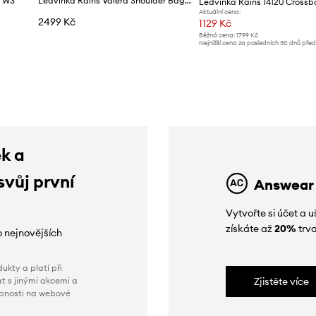
g W3
Ledvinka Rains Valera Shoulder Bag W3
Aktuální cena:
2499 Kč
1129 Kč
Běžná cena:
1799 Kč
Nejnižší cena za posledních 30 dnů pře
slevy:
1199 Kč
ek a
svůj první
Answear
Vytvořte si účet a
získáte až
20%
trva
o nejnovějších
ukty a platí při
t s jinými akcemi a
Zjistěte více
obnosti na webové