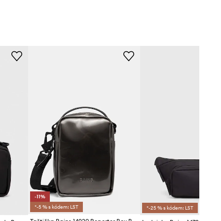
-11%
*-5 % s kódem: LST
*-25 % s kódem: LST