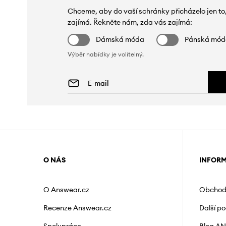
Chceme, aby do vaší schránky přicházelo jen to
zajímá. Řekněte nám, zda vás zajímá:
Dámská móda
Pánská mó
Výběr nabídky je volitelný.
O NÁS
INFOR
O Answear.cz
Obchod
Recenze Answear.cz
Další p