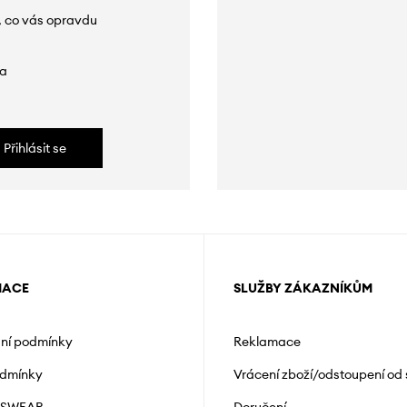
, co vás opravdu
da
Přihlásit se
MACE
SLUŽBY ZÁKAZNÍKŮM
ní podmínky
Reklamace
odmínky
Vrácení zboží/odstoupení od