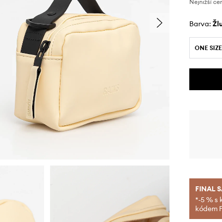
Nejnižší ce
Barva:
ž
ONE SIZE
FINAL 
*-5 % s 
kódem FI