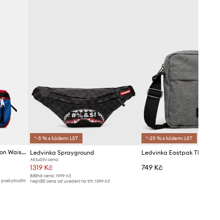
*-5 % s kódem: LST
*-25 % s kódem: LST
Ledvinka Jansport Washington Waistpack
Ledvinka Sprayground
Ledvinka Eastpak THE ON
Aktuální cena:
1319 Kč
749 Kč
Běžná cena:
1999 Kč
d poskytnutím
Nejnižší cena od uvedení na trh:
1399 Kč