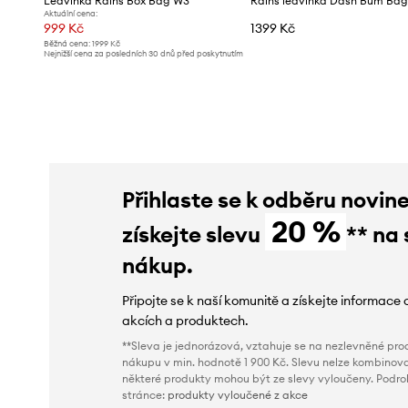
Ledvinka Rains Box Bag W3
Rains ledvinka Dash Bum Ba
Aktuální cena:
999 Kč
1399 Kč
Běžná cena:
1999 Kč
Nejnižší cena za posledních 30 dnů před poskytnutím
slevy:
1199 Kč
Přihlaste se k odběru novin
20 %
získejte slevu
** na 
nákup.
Připojte se k naší komunitě a získejte informace 
akcích a produktech.
**Sleva je jednorázová, vztahuje se na nezlevněné prod
nákupu v min. hodnotě 1 900 Kč. Slevu nelze kombinova
některé produkty mohou být ze slevy vyloučeny. Podr
stránce:
produkty vyloučené z akce