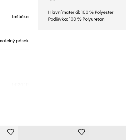
Hlavní materiál: 100 % Polyester
Taštička
Podšívka: 100 % Polyuretan
matelný pásek
14120.111
žlutá
Rains