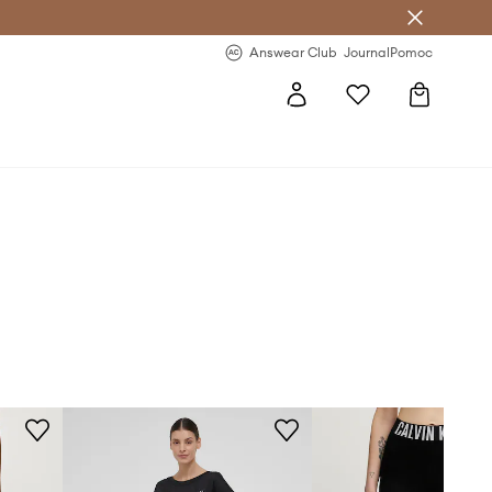
Answear Club
- 20 % na první objednávku
Answear Club
Journal
Pomoc