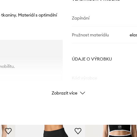
tkaniny. Materiál s optimální
Zapínání
Pružnost materiálu
ela
ÚDAJE O VÝROBKU
obilitu.
Kód výrobce
Zobrazit více
Barva
Značka
Cal
ID produktu