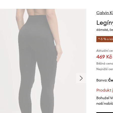
Calvin K
Legín
dámské, če
*-5 % s k
Aktuální ce
469 Kč
Běžná cena
Nejnižší ce
Barva:
č
Produkt 
Bohužel V
naší nabí