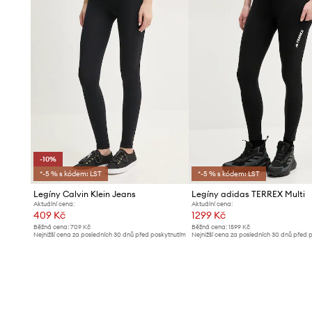
-10%
*-5 % s kódem: LST
*-5 % s kódem: LST
Legíny Calvin Klein Jeans
Legíny adidas TERREX Multi
Aktuální cena:
Aktuální cena:
409 Kč
1299 Kč
Běžná cena:
709 Kč
Běžná cena:
1599 Kč
Nejnižší cena za posledních 30 dnů před poskytnutím
Nejnižší cena za posledních 30 dnů před 
slevy:
459 Kč
slevy:
1319 Kč