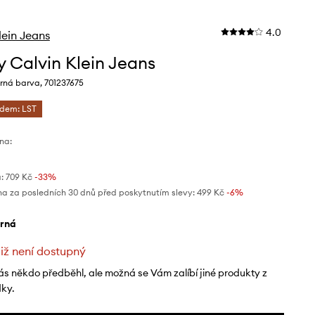
4.0
lein Jeans
y Calvin Klein Jeans
rná barva, 701237675
ódem: LST
na:
:
709 Kč
-33%
na za posledních 30 dnů před poskytnutím slevy:
499 Kč
 -6%
erná
již není dostupný
ás někdo předběhl, ale možná se Vám zalíbí jiné produkty z
dky.