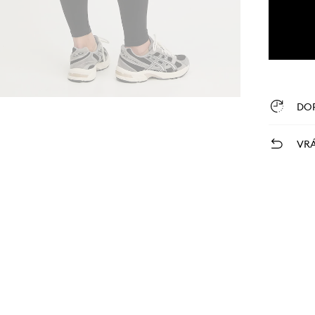
DO
VRÁ