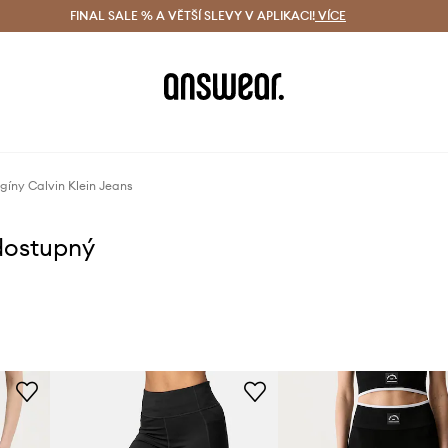
ácení zdarma (od 1800 Kč)
FINAL SALE % A VĚTŠÍ SLEVY V APLIKACI!
Doručení i do 24 h
VÍCE
Ušetřete s 
gíny Calvin Klein Jeans
dostupný