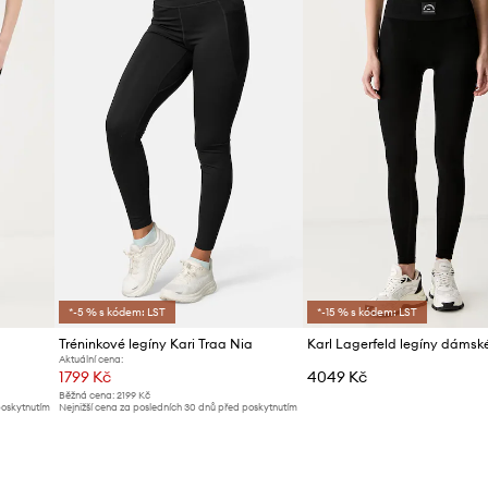
*-5 % s kódem: LST
*-15 % s kódem: LST
Tréninkové legíny Kari Traa Nia
Karl Lagerfeld legíny dámsk
Aktuální cena:
1799 Kč
4049 Kč
Běžná cena:
2199 Kč
poskytnutím
Nejnižší cena za posledních 30 dnů před poskytnutím
slevy:
1979 Kč