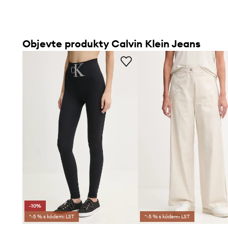
Objevte produkty Calvin Klein Jeans
-10%
*-5 % s kódem: LST
*-5 % s kódem: LST