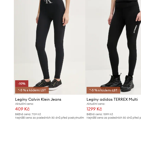
-10%
*-5 % s kódem: LST
*-5 % s kódem: LST
Legíny Calvin Klein Jeans
Legíny adidas TERREX Multi
Aktuální cena:
Aktuální cena:
409 Kč
1299 Kč
Běžná cena:
709 Kč
Běžná cena:
1599 Kč
Nejnižší cena za posledních 30 dnů před poskytnutím
Nejnižší cena za posledních 30 dnů před 
slevy:
459 Kč
slevy:
1319 Kč