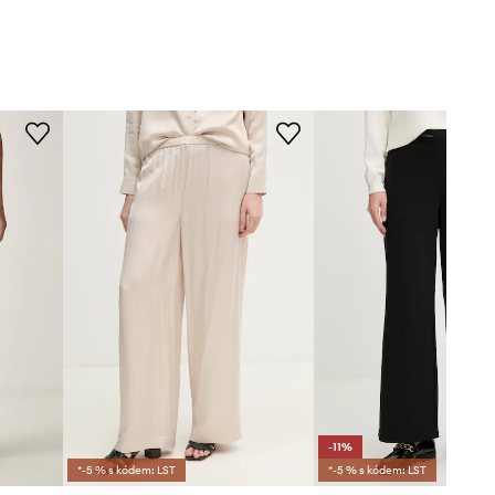
-11%
*-5 % s kódem: LST
*-5 % s kódem: LST