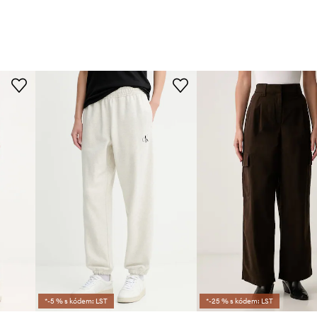
*-5 % s kódem: LST
*-25 % s kódem: LST