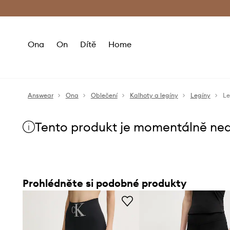
Premium Fashion Benefits
Doručení a vr
Ona
On
Dítě
Home
Answear
Ona
Oblečení
Kalhoty a legíny
Legíny
Le
Tento produkt je momentálně ne
Prohlédněte si podobné produkty