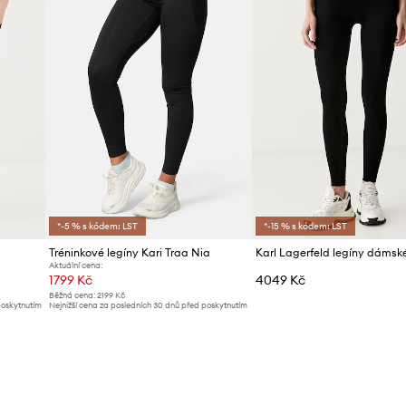
*-5 % s kódem: LST
*-15 % s kódem: LST
Tréninkové legíny Kari Traa Nia
Karl Lagerfeld legíny dámsk
Aktuální cena:
1799 Kč
4049 Kč
Běžná cena:
2199 Kč
poskytnutím
Nejnižší cena za posledních 30 dnů před poskytnutím
slevy:
1979 Kč