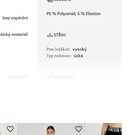
95 % Polyamid, 5 % Elastan
bez zapínání
stický materiál
STŘIH
Pas (výška)
:
vysoký
Typ nohavic
:
úzké
701237675
ROZMĚRY
Modelka na fotografii je 172 cm
černá
vysoká a má na sobě velikost S
Standardní velikost
vin Klein Jeans
Doporučujeme zvolit velikost, kterou
běžně nosíte.
Tabulka velikosti