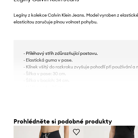
Legíny z kolekce Calvin Klein Jeans. Model vyroben z elastické 
elasticitou zaručuje plnou volnost pohybu.
- Přiléhavý střih zdůrazňující postavu.
- Elastická guma v pase.
- Klínek všitý do rozkroku zvyšuje pohodlí při používání a m
- Šířka v pase: 30 cm.
- Šířka v bocích: 34 cm.
- Výška sedu: 25 cm.
- Vnitřní délka nohavic: 68 cm.
- Rozměry pro velikost: S.
Prohlédněte si podobné produkty