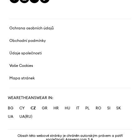
Ochrana osobních údajů
Obchodní podmínky
Údaje společnosti
Vaše Cookies
Mapa stránek
WEARETHEANSWEAR IN:
BG
CY
CZ
GR
HR
HU
IT
PL
RO
SI
SK
UA
UA(RU)
Obsah této webové stránky je chráněn autorským právem a patří
společnosti Answear.com S.A.