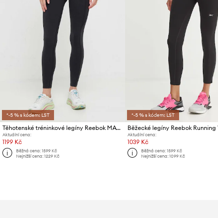
*-5 % s kódem: LST
*-5 % s kódem: LST
Těhotenské tréninkové legíny Reebok MATERNITY
Běžecké legíny Reebok Running
Aktuální cena:
Aktuální cena:
1199 Kč
1039 Kč
Běžná cena:
1599 Kč
Běžná cena:
1599 Kč
Nejnižší cena:
1229 Kč
Nejnižší cena:
1099 Kč