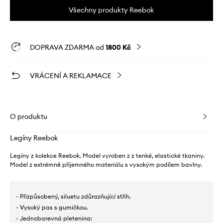
Všechny produkty Reebok
DOPRAVA ZDARMA od
1800 Kč
VRÁCENÍ A REKLAMACE
O produktu
Legíny Reebok
Legíny z kolekce Reebok. Model vyroben z z tenké, elastické tkaniny.
Model z extrémně příjemného materiálu s vysokým podílem bavlny.
- Přizpůsobený, siluetu zdůrazňující střih.
- Vysoký pas s gumičkou.
- Jednobarevná pletenina: