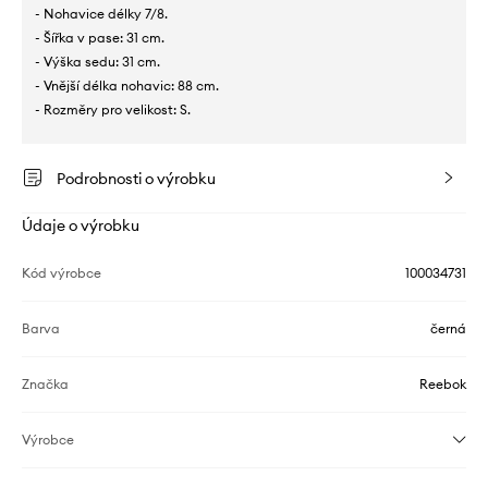
- Nohavice délky 7/8.
- Šířka v pase: 31 cm.
- Výška sedu: 31 cm.
- Vnější délka nohavic: 88 cm.
- Rozměry pro velikost: S.
Podrobnosti o výrobku
Údaje o výrobku
Kód výrobce
100034731
Barva
černá
Značka
Reebok
Výrobce