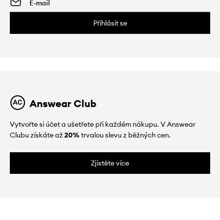
Přihlásit se
Answear Club
Vytvořte si účet a ušetřete při každém nákupu. V Answear
Clubu získáte až
20%
trvalou slevu z běžných cen.
Zjistěte více