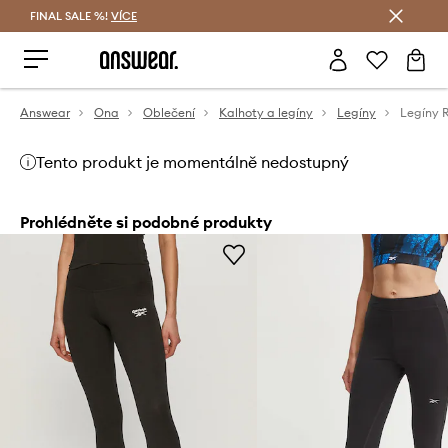
FINAL SALE %!
VÍCE
Ušetřete s Answear Club
Answear
Ona
Oblečení
Kalhoty a legíny
Legíny
Legíny 
Tento produkt je momentálně nedostupný
Prohlédněte si podobné produkty