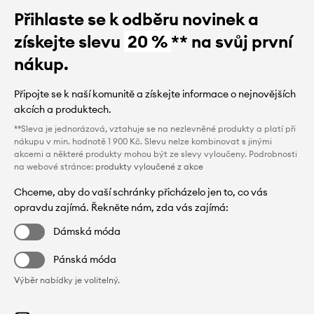
Přihlaste se k odběru novinek a
získejte slevu
20 %
** na svůj první
nákup.
Připojte se k naší komunitě a získejte informace o nejnovějších
akcích a produktech.
**Sleva je jednorázová, vztahuje se na nezlevněné produkty a platí při
nákupu v min. hodnotě 1 900 Kč. Slevu nelze kombinovat s jinými
akcemi a některé produkty mohou být ze slevy vyloučeny. Podrobnosti
na webové stránce:
produkty vyloučené z akce
Chceme, aby do vaší schránky přicházelo jen to, co vás
opravdu zajímá. Řekněte nám, zda vás zajímá:
Dámská móda
Pánská móda
Výběr nabídky je volitelný.