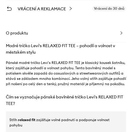
VRÁCENÍ A REKLAMACE
Vrácení do 30 dnů
O produktu
Modré tričko Levi's RELAXED FIT TEE – pohodlí a volnost v
městském stylu
Pánské modré tričko Levi's RELAXED FIT TEE je klasický kousek šatníku,
který zajišťuje pohodlí a volnost pohybu. Tento bavlněný model s
potiskem skvěle zapadá do casualových a streetwearových outfitů a
stává se základem mnoha kombinací. Jeho volný střih zajišťuje pohodlí
při nošení po celý den a tenký, pružný materiál je příjemný na pokožku.
Čím se vyznačuje pánské bavlněné tričko Levi's RELAXED FIT
TEE?
Střih
relaxed fit
zajišťuje volné padnutí a podporuje volnost
pohybu