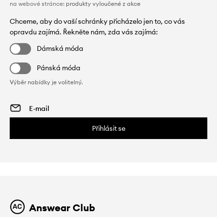
na webové stránce:
produkty vyloučené z akce
Chceme, aby do vaší schránky přicházelo jen to, co vás
opravdu zajímá. Řekněte nám, zda vás zajímá:
Dámská móda
Pánská móda
Výběr nabídky je volitelný.
Přihlásit se
Answear Club