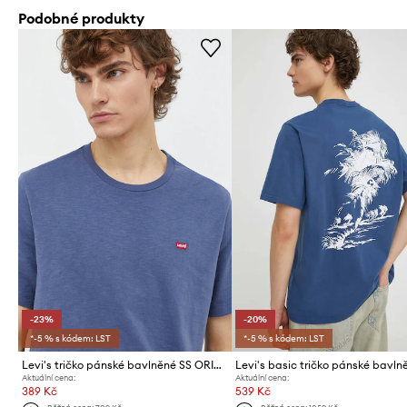
Podobné produkty
-23%
-20%
*-5 % s kódem: LST
*-5 % s kódem: LST
Levi's tričko pánské bavlněné SS ORIGINAL HM TEE
Aktuální cena:
Aktuální cena:
389 Kč
539 Kč