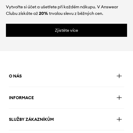
Vytvořte si účet a ušetřete při každém nákupu. V Answear
Clubu získáte až
20%
trvalou slevu z běžných cen.
Zjistěte více
O NÁS
INFORMACE
SLUŽBY ZÁKAZNÍKŮM