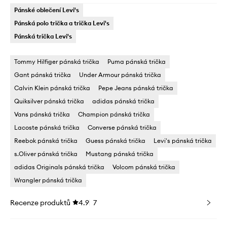
Pánské oblečení Levi's
Pánská polo trička a trička Levi's
Pánská trička Levi's
Tommy Hilfiger pánská trička
Puma pánská trička
Gant pánská trička
Under Armour pánská trička
Calvin Klein pánská trička
Pepe Jeans pánská trička
Quiksilver pánská trička
adidas pánská trička
Vans pánská trička
Champion pánská trička
Lacoste pánská trička
Converse pánská trička
Reebok pánská trička
Guess pánská trička
Levi's pánská trička
s.Oliver pánská trička
Mustang pánská trička
adidas Originals pánská trička
Volcom pánská trička
Wrangler pánská trička
Recenze produktů
4.9
7