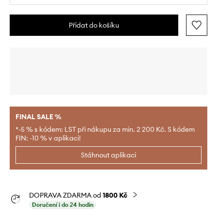
Přidat do košíku
FINAL SALE %
*-5 % s kódem: LST při nákupu za min. 2 200 Kč. S kódem
FIN: -10 % v aplikaci!
Stáhnout aplikaci
DOPRAVA ZDARMA od
1800 Kč
Doručení i do 24 hodin