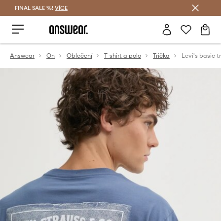
FINAL SALE %!
VÍCE
Ušetřete s Answear Club
Answear
On
Oblečení
T-shirt a polo
Trička