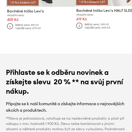
*-5 % s kódem: LST
*-5 % s kódem: LST
Bavlněné tričko Levi's
Aktuální cena:
Aktuální cena:
619 Kč
409 Kč
Běžná cena:
1199 Kč
Běžná cena:
819 Kč
Nejnižší cena:
649 Kč
Nejnižší cena:
579 Kč
Přihlaste se k odběru novinek a
získejte slevu
20 %
** na svůj první
nákup.
Připojte se k naší komunitě a získejte informace o nejnovějších
akcích a produktech.
**Sleva je jednorázová, vztahuje se na nezlevněné produkty a platí při
nákupu v min. hodnotě 1 900 Kč. Slevu nelze kombinovat s jinými
akcemi a některé produkty mohou být ze slevy vyloučeny. Podrobnosti