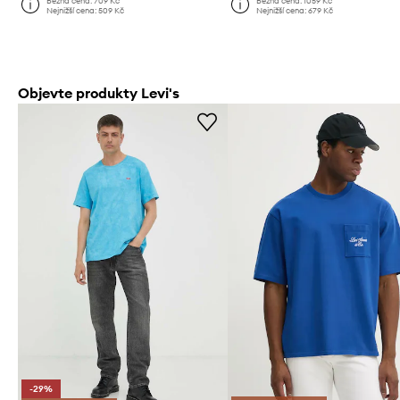
Běžná cena:
709 Kč
Běžná cena:
1059 Kč
Nejnižší cena:
509 Kč
Nejnižší cena:
679 Kč
Objevte produkty Levi's
-29%