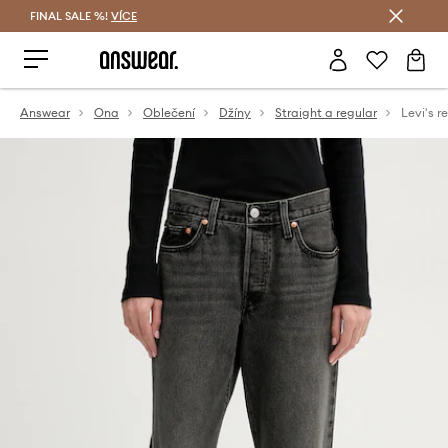
FINAL SALE %!
VÍCE
Ušetřete s Answear Club
Answear
Ona
Oblečení
Džíny
Straight a regular