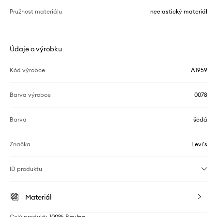
Pružnost materiálu
neelastický materiál
Údaje o výrobku
Kód výrobce
A1959
Barva výrobce
0078
Barva
šedá
Značka
Levi's
ID produktu
Materiál
Celý produkt
:
100% Bavlna