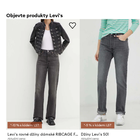
Objevte produkty Levi's
*-10 % s kódem: LST
*-5 % s kódem: LST
Levi's rovné džíny dámské RIBCAGE FULL LENGTH
Džíny Levi's 501
Aktuální cena:
Aktuální cena: