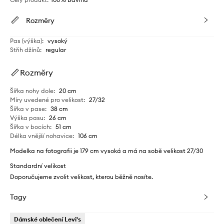
Rozměry
Pas (výška)
:
vysoký
Střih džínů
:
regular
Rozměry
Šířka nohy dole
:
20 cm
Míry uvedené pro velikost
:
27/32
Šířka v pase
:
38 cm
Výška pasu
:
26 cm
Šířka v bocích
:
51 cm
Délka vnější nohavice
:
106 cm
Modelka na fotografii je 179 cm vysoká a má na sobě velikost 27/30
Standardní velikost
Doporučujeme zvolit velikost, kterou běžně nosíte.
Tagy
Dámské oblečení Levi's