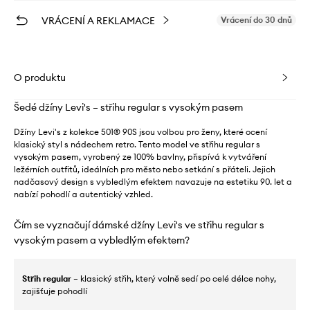
VRÁCENÍ A REKLAMACE
Vrácení do 30 dnů
O produktu
Šedé džíny Levi's – střihu regular s vysokým pasem
Džíny Levi's z kolekce 501® 90S jsou volbou pro ženy, které ocení
klasický styl s nádechem retro. Tento model ve střihu regular s
vysokým pasem, vyrobený ze 100% bavlny, přispívá k vytváření
ležérních outfitů, ideálních pro město nebo setkání s přáteli. Jejich
nadčasový design s vybledlým efektem navazuje na estetiku 90. let a
nabízí pohodlí a autentický vzhled.
Čím se vyznačují dámské džíny Levi's ve střihu regular s
vysokým pasem a vybledlým efektem?
Střih regular
– klasický střih, který volně sedí po celé délce nohy,
zajišťuje pohodlí