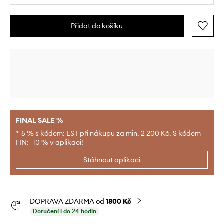
Přidat do košíku
FINAL SALE %
*-5 % s kódem: LST při nákupu za min. 2 200 Kč. S kódem
FIN: -10 % v aplikaci!
Stáhnout aplikaci
DOPRAVA ZDARMA od
1800 Kč
Doručení i do 24 hodin