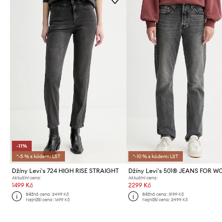
-11%
*-5 % s kódem: LST
*-10 % s kódem: LST
Džíny Levi's 724 HIGH RISE STRAIGHT
Džíny Levi's 501® JEANS FOR 
Aktuální cena:
Aktuální cena:
1499 Kč
2299 Kč
Běžná cena:
2499 Kč
Běžná cena:
3199 Kč
Nejnižší cena:
1699 Kč
Nejnižší cena:
2499 Kč