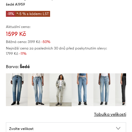
šedé A1959
-11%
*-5 % s kódem: LST
Aktuální cena:
1599 Kč
Běžná cena:
3199 Kč
-50%
Nejnižší cena za posledních 30 dnů před poskytnutím slevy:
1799 Kč
 -11%
Barva:
šedá
Tabulka velikosti
Zvolte velikost