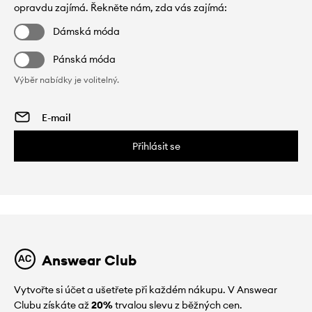
opravdu zajímá. Řekněte nám, zda vás zajímá:
Dámská móda
Pánská móda
Výběr nabídky je volitelný.
Přihlásit se
Answear Club
Vytvořte si účet a ušetřete při každém nákupu. V Answear
Clubu získáte až
20%
trvalou slevu z běžných cen.