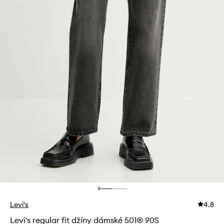
Levi's
4.8
Levi's regular fit džíny dámské 501® 90S