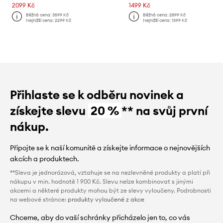
2099 Kč
1499 Kč
Běžná cena:
3599 Kč
Běžná cena:
2899 Kč
Nejnižší cena:
2299 Kč
Nejnižší cena:
1599 Kč
Přihlaste se k odběru novinek a
získejte slevu
20 %
** na svůj první
nákup.
Připojte se k naší komunitě a získejte informace o nejnovějších
akcích a produktech.
**Sleva je jednorázová, vztahuje se na nezlevněné produkty a platí při
nákupu v min. hodnotě 1 900 Kč. Slevu nelze kombinovat s jinými
akcemi a některé produkty mohou být ze slevy vyloučeny. Podrobnosti
na webové stránce:
produkty vyloučené z akce
Chceme, aby do vaší schránky přicházelo jen to, co vás