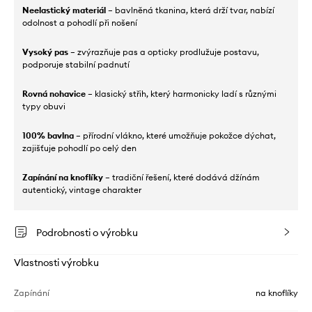
Neelastický materiál
– bavlněná tkanina, která drží tvar, nabízí
odolnost a pohodlí při nošení
Vysoký pas
– zvýrazňuje pas a opticky prodlužuje postavu,
podporuje stabilní padnutí
Rovná nohavice
– klasický střih, který harmonicky ladí s různými
typy obuvi
100% bavlna
– přírodní vlákno, které umožňuje pokožce dýchat,
zajišťuje pohodlí po celý den
Zapínání na knoflíky
– tradiční řešení, které dodává džínám
autentický, vintage charakter
Podrobnosti o výrobku
Vlastnosti výrobku
Zapínání
na knoflíky