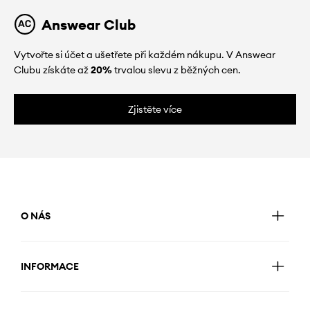
Answear Club
Vytvořte si účet a ušetřete při každém nákupu. V Answear
Clubu získáte až
20%
trvalou slevu z běžných cen.
Zjistěte více
O NÁS
INFORMACE