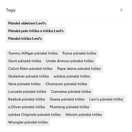
Tagy
Pánské oblečení Levi's
Pánská polo trička a trička Levi's
Pánská trička Levi's
Tommy Hilfiger pánská trička
Puma pánská trička
Gant pánská trička
Under Armour pánská trička
Calvin Klein pánská trička
Pepe Jeans pánská trička
Quiksilver pánská trička
adidas pánská trička
Vans pánská trička
Champion pánská trička
Lacoste pánská trička
Converse pánská trička
Reebok pánská trička
Guess pánská trička
Levi's pánská trička
s.Oliver pánská trička
Mustang pánská trička
adidas Originals pánská trička
Volcom pánská trička
Wrangler pánská trička