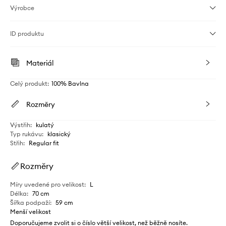
Výrobce
ID produktu
Materiál
Celý produkt
:
100% Bavlna
Rozměry
Výstřih
:
kulatý
Typ rukávu
:
klasický
Střih
:
Regular fit
Rozměry
Míry uvedené pro velikost
:
L
Délka
:
70 cm
Šířka podpaží
:
59 cm
Menší velikost
Doporučujeme zvolit si o číslo větší velikost, než běžně nosíte.