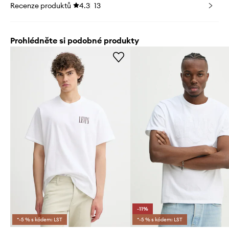
Recenze produktů
4.3
13
Prohlédněte si podobné produkty
-11%
*-5 % s kódem: LST
*-5 % s kódem: LST