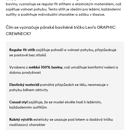
bavlny, vyznačuje se regular fit střihem a elastickým materiálem, což
zajišťuje volnost pohybu. Tento střih je ideální pro ležérní, každodenní
outfity a podtrhuje individuální charakter a zálibu v klasice.
Čím se vyznačuje pánské bavlněné tričko Levi's GRAPHIC
CREWNECK?
Regular fit střih
zajišťuje pohodlí a volnost pohybu, přizpůsobuje
se postavě bez otlaků
Vyrobeno z
měkké 100% bavlny
, což umožňuje komfortní nošení a
dobrou prodyšnost
Elastický materiál
pomáhá přizpůsobit se tělu, neomezuje v
pohybu během aktivity
Casual styl
zajišťuje, že se model skvěle hodí k ležérním,
každodenním outfitům
Kulatý výstřih
esteticky se usazuje pod krkem a dodává tričku
nadčasový charakter