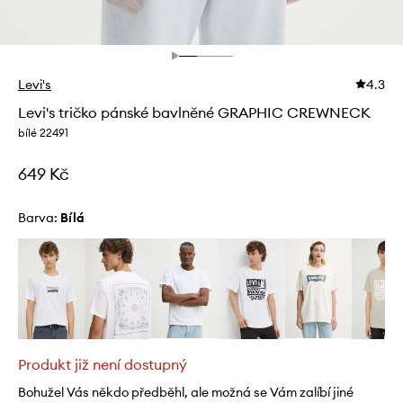
Levi's
4.3
Levi's tričko pánské bavlněné GRAPHIC CREWNECK
bílé 22491
649 Kč
Barva:
bílá
Produkt již není dostupný
Bohužel Vás někdo předběhl, ale možná se Vám zalíbí jiné