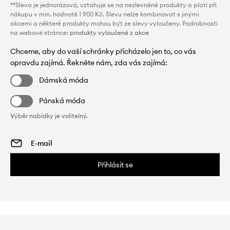
**Sleva je jednorázová, vztahuje se na nezlevněné produkty a platí při
nákupu v min. hodnotě 1 900 Kč. Slevu nelze kombinovat s jinými
akcemi a některé produkty mohou být ze slevy vyloučeny. Podrobnosti
na webové stránce:
produkty vyloučené z akce
Chceme, aby do vaší schránky přicházelo jen to, co vás
opravdu zajímá. Řekněte nám, zda vás zajímá:
Dámská móda
Pánská móda
Výběr nabídky je volitelný.
Přihlásit se