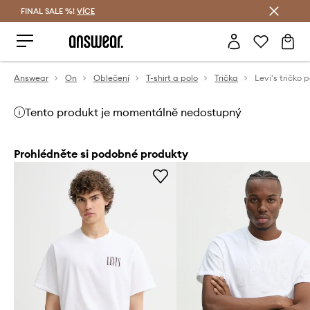
FINAL SALE %!
VÍCE
Ušetřete s Answear Club
Answear
On
Oblečení
T-shirt a polo
Trička
Tento produkt je momentálně nedostupný
Prohlédněte si podobné produkty