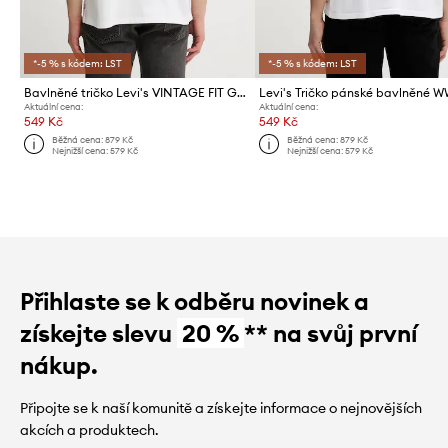
*-5 % s kódem: LST
*-5 % s kódem: LST
Bavlněné tričko Levi's VINTAGE FIT GRAPHIC
Aktuální cena:
Aktuální cena:
549 Kč
549 Kč
Běžná cena:
879 Kč
Běžná cena:
879 Kč
Nejnižší cena:
579 Kč
Nejnižší cena:
579 Kč
Přihlaste se k odběru novinek a
získejte slevu
20 %
** na svůj první
nákup.
Připojte se k naší komunitě a získejte informace o nejnovějších
akcích a produktech.