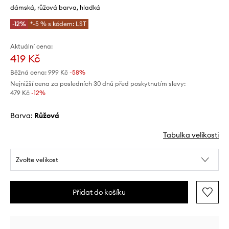
dámská, růžová barva, hladká
-12%
*-5 % s kódem: LST
Aktuální cena:
419 Kč
Běžná cena:
999 Kč
-58%
Nejnižší cena za posledních 30 dnů před poskytnutím slevy:
479 Kč
 -12%
Barva:
růžová
Tabulka velikosti
Zvolte velikost
Přidat do košíku