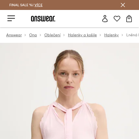
FINAL SALE %!
VÍCE
Ušetřete s Answear Club
Answear
Ona
Oblečení
Halenky a košile
Halenky
Lněná 