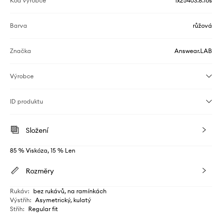
Kód výrobce
lx25403.6.fos
Barva
růžová
Značka
Answear.LAB
Výrobce
ID produktu
Složení
85 % Viskóza, 15 % Len
Rozměry
Rukáv
:
bez rukávů, na ramínkách
Výstřih
:
Asymetrický, kulatý
Střih
:
Regular fit