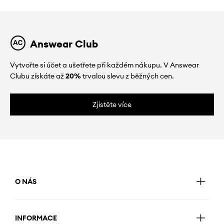
Answear Club
Vytvořte si účet a ušetřete při každém nákupu. V Answear
Clubu získáte až
20%
trvalou slevu z běžných cen.
Zjistěte více
O NÁS
INFORMACE