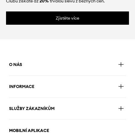
Clubu získáte až
20%
trvalou slevu z běžných cen.
Zjistěte více
O NÁS
INFORMACE
SLUŽBY ZÁKAZNÍKŮM
MOBILNÍ APLIKACE