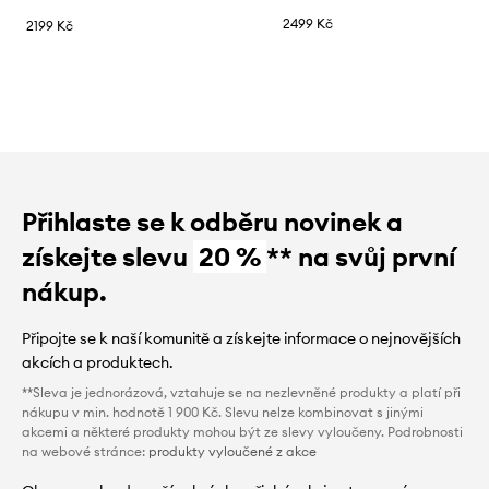
2499 Kč
2199 Kč
Přihlaste se k odběru novinek a
získejte slevu
20 %
** na svůj první
nákup.
Připojte se k naší komunitě a získejte informace o nejnovějších
akcích a produktech.
**Sleva je jednorázová, vztahuje se na nezlevněné produkty a platí při
nákupu v min. hodnotě 1 900 Kč. Slevu nelze kombinovat s jinými
akcemi a některé produkty mohou být ze slevy vyloučeny. Podrobnosti
na webové stránce:
produkty vyloučené z akce