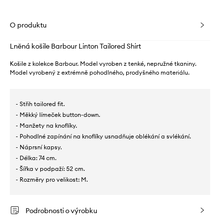
O produktu
Lněná košile Barbour Linton Tailored Shirt
Košile z kolekce Barbour. Model vyroben z tenké, nepružné tkaniny.
Model vyrobený z extrémně pohodlného, ​​prodyšného materiálu.
- Střih tailored fit.
- Měkký límeček button-down.
- Manžety na knoflíky.
- Pohodlné zapínání na knoflíky usnadňuje oblékání a svlékání.
- Náprsní kapsy.
- Délka: 74 cm.
- Šířka v podpaží: 52 cm.
- Rozměry pro velikost: M.
Podrobnosti o výrobku