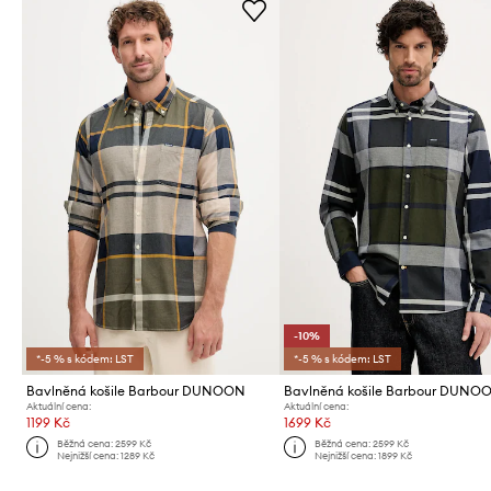
-10%
*-5 % s kódem: LST
*-5 % s kódem: LST
Bavlněná košile Barbour DUNOON
Bavlněná košile Barbour DUNO
Aktuální cena:
Aktuální cena:
1199 Kč
1699 Kč
Běžná cena:
2599 Kč
Běžná cena:
2599 Kč
Nejnižší cena:
1289 Kč
Nejnižší cena:
1899 Kč