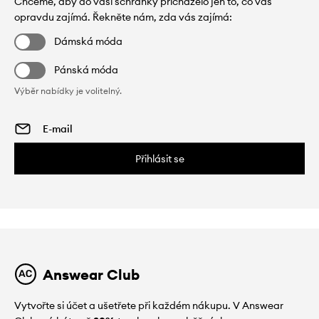
Chceme, aby do vaší schránky přicházelo jen to, co vás
opravdu zajímá. Řekněte nám, zda vás zajímá:
Dámská móda
Pánská móda
Výběr nabídky je volitelný.
Přihlásit se
Answear Club
Vytvořte si účet a ušetřete při každém nákupu. V Answear