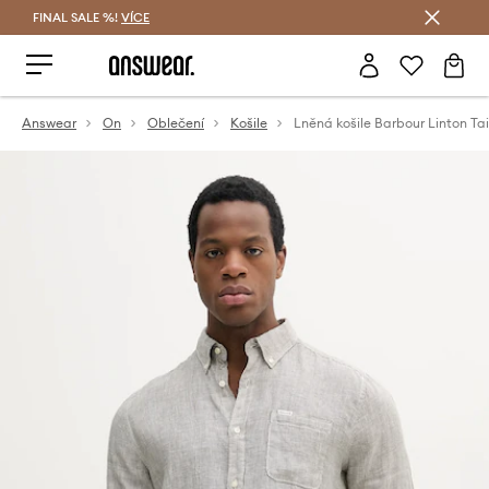
FINAL SALE %!
VÍCE
Ušetřete s Answear Club
Answear
On
Oblečení
Košile