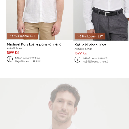
*-5 % s kódem: LST
*-5 % s kódem: LST
Michael Kors košile pánská lněná
Košile Michael Kors
Aktuální cena:
Aktuální cena:
1899 Kč
1699 Kč
Běžná cena:
2699 Kč
Běžná cena:
2399 Kč
Nejnižší cena:
1999 Kč
Nejnižší cena:
1799 Kč