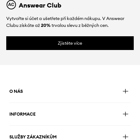
Answear Club
Vytvořte si účet a ušetřete při každém nákupu. V Answear
Clubu získáte až
20%
trvalou slevu z běžných cen.
Zjistěte více
O NÁS
INFORMACE
SLUŽBY ZÁKAZNÍKŮM