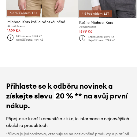
*-5 % s kódem: LST
*-5 % s kódem: LST
Michael Kors košile pánská lněná
Košile Michael Kors
Aktuální cena:
Aktuální cena:
1899 Kč
1699 Kč
Běžná cena:
2699 Kč
Běžná cena:
2399 Kč
Nejnižší cena:
1999 Kč
Nejnižší cena:
1799 Kč
Přihlaste se k odběru novinek a
získejte slevu
20 %
** na svůj první
nákup.
Připojte se k naší komunitě a získejte informace o nejnovějších
akcích a produktech.
**Sleva je jednorázová, vztahuje se na nezlevněné produkty a platí při