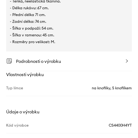
- Tenká, neelastická tkanina.
- Délka rukávu: 67 cm.
- Přední délka 71 cm.
- Zadní délka: 74 cm.
- Šířka v podpaží: 54 cm.
- Šířka v ramenou: 45 cm.
- Rozměry pro velikost: M.
Podrobnosti o výrobku
Vlastnosti výrobku
Typ límce
na knoflíky, S knoflíkem
Údaje o výrobku
Kód výrobce
CS4400H4YT