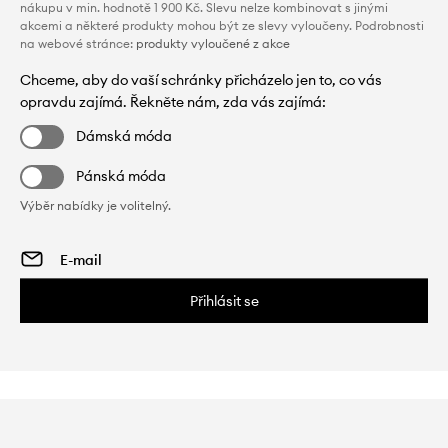
nákupu v min. hodnotě 1 900 Kč. Slevu nelze kombinovat s jinými
akcemi a některé produkty mohou být ze slevy vyloučeny. Podrobnosti
na webové stránce:
produkty vyloučené z akce
Chceme, aby do vaší schránky přicházelo jen to, co vás
opravdu zajímá. Řekněte nám, zda vás zajímá:
Dámská móda
Pánská móda
Výběr nabídky je volitelný.
Přihlásit se