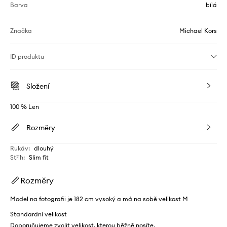
Barva
bílá
Značka
Michael Kors
ID produktu
Složení
100 % Len
Rozměry
Rukáv
:
dlouhý
Střih
:
Slim fit
Rozměry
Model na fotografii je 182 cm vysoký a má na sobě velikost M
Standardní velikost
Doporučujeme zvolit velikost, kterou běžně nosíte.