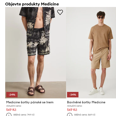
Objevte produkty Medicine
-24%
-34%
Medicine šortky pánské se lnem
Bavlněné šortky Medicine
Aktuální cena:
Aktuální cena:
569 Kč
569 Kč
Běžná cena:
749 Kč
Běžná cena:
869 Kč