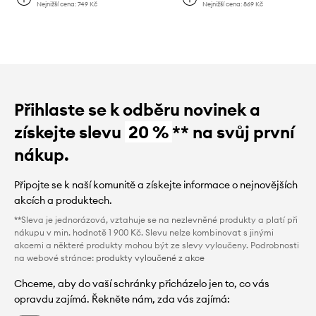
Nejnižší cena:
749 Kč
Nejnižší cena:
869 Kč
Přihlaste se k odběru novinek a
získejte slevu
20 %
** na svůj první
nákup.
Připojte se k naší komunitě a získejte informace o nejnovějších
akcích a produktech.
**Sleva je jednorázová, vztahuje se na nezlevněné produkty a platí při
nákupu v min. hodnotě 1 900 Kč. Slevu nelze kombinovat s jinými
akcemi a některé produkty mohou být ze slevy vyloučeny. Podrobnosti
na webové stránce:
produkty vyloučené z akce
Chceme, aby do vaší schránky přicházelo jen to, co vás
opravdu zajímá. Řekněte nám, zda vás zajímá: