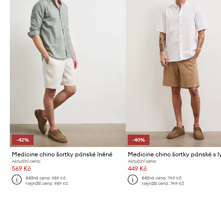
-42%
-40%
Medicine chino šortky pánské lněné
Aktuální cena:
Aktuální cena:
569 Kč
449 Kč
Běžná cena:
989 Kč
Běžná cena:
749 Kč
Nejnižší cena:
989 Kč
Nejnižší cena:
749 Kč