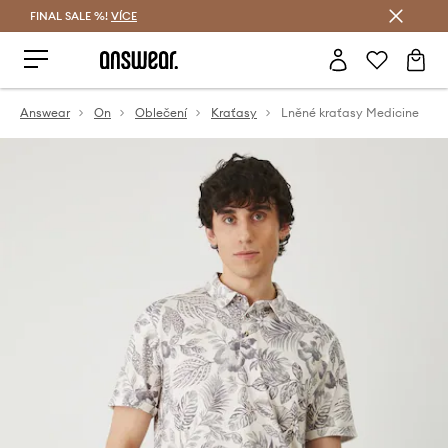
FINAL SALE %!
VÍCE
Ušetřete s Answear Club
Answear
On
Oblečení
Kraťasy
Lněné kraťasy Medicine