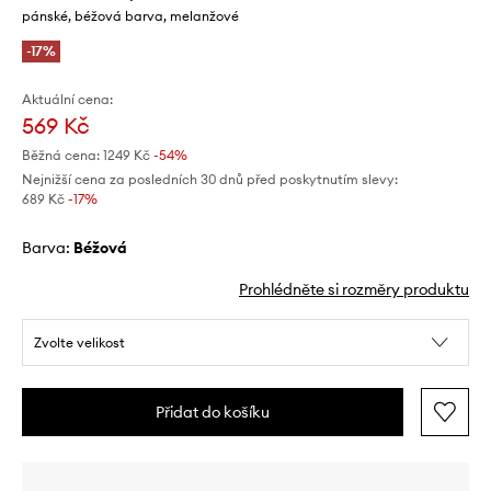
pánské, béžová barva, melanžové
-17%
Aktuální cena:
569 Kč
Běžná cena:
1249 Kč
-54%
Nejnižší cena za posledních 30 dnů před poskytnutím slevy:
689 Kč
 -17%
Barva:
béžová
Prohlédněte si rozměry produktu
Zvolte velikost
Přidat do košíku