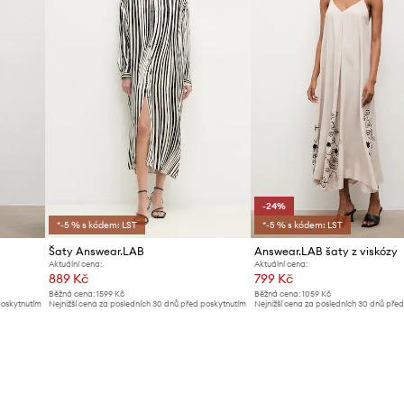
-24%
*-5 % s kódem: LST
*-5 % s kódem: LST
Šaty Answear.LAB
Answear.LAB šaty z viskózy
Aktuální cena:
Aktuální cena:
889 Kč
799 Kč
Běžná cena:
1599 Kč
Běžná cena:
1059 Kč
poskytnutím
Nejnižší cena za posledních 30 dnů před poskytnutím
Nejnižší cena za posledních 30 dnů pře
slevy:
959 Kč
slevy:
1059 Kč