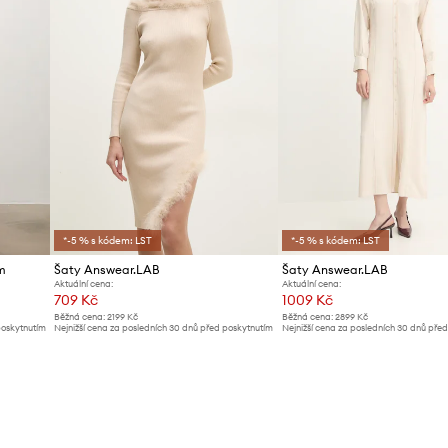
*-5 % s kódem: LST
*-5 % s kódem: LST
m
Šaty Answear.LAB
Šaty Answear.LAB
Aktuální cena:
Aktuální cena:
709 Kč
1009 Kč
Běžná cena:
2199 Kč
Běžná cena:
2899 Kč
poskytnutím
Nejnižší cena za posledních 30 dnů před poskytnutím
Nejnižší cena za posledních 30 dnů pře
slevy:
739 Kč
slevy:
1069 Kč