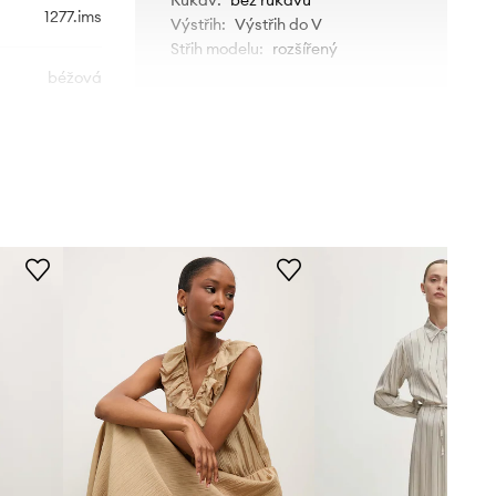
1277.ims
Výstřih
:
Výstřih do V
Střih modelu
:
rozšířený
béžová
ROZMĚRY
Answear.LAB
Modelka na fotografii je 174 cm
vysoká a má na sobě velikost
S/M
Standardní velikost
Doporučujeme zvolit velikost, kterou
běžně nosíte.
Tabulka velikosti