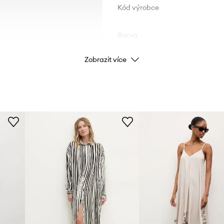
Kód výrobce
Barva
Zobrazit více
Značka
Výrobce
ID produktu