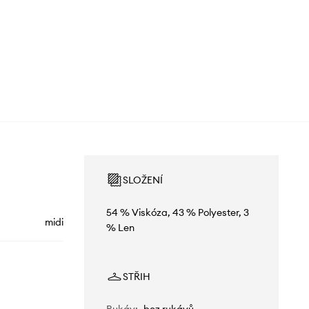
SLOŽENÍ
54 % Viskóza, 43 % Polyester, 3
midi
% Len
STŘIH
Rukáv
:
bez rukávů