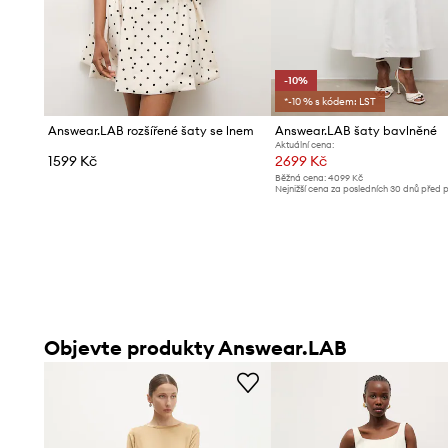
-10%
*-10 % s kódem: LST
Answear.LAB rozšířené šaty se lnem
Answear.LAB šaty bavlněné
Aktuální cena:
1599 Kč
2699 Kč
Běžná cena:
4099 Kč
Nejnižší cena za posledních 30 dnů před 
slevy:
2999 Kč
Objevte produkty Answear.LAB