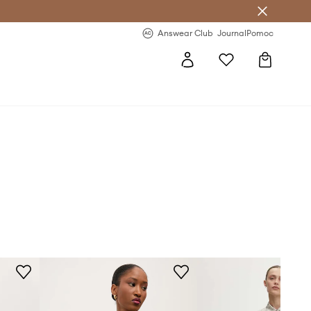
Answear Club
- 20 % na první objednávku
Answear Club
Journal
Pomoc