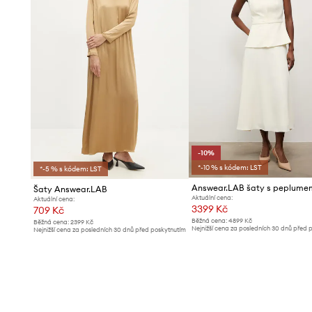
-10%
*-10 % s kódem: LST
*-5 % s kódem: LST
Answear.LAB šaty s peplume
Šaty Answear.LAB
Aktuální cena:
Aktuální cena:
3399 Kč
709 Kč
Běžná cena:
4899 Kč
Běžná cena:
2399 Kč
Nejnižší cena za posledních 30 dnů před 
Nejnižší cena za posledních 30 dnů před poskytnutím
slevy:
3799 Kč
slevy:
739 Kč