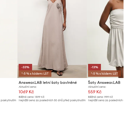
-33%
-13%
*-5 % s kódem: LST
*-5 % s kódem: LST
Answear.LAB letní šaty bavlněné
Šaty Answear.LAB
Aktuální cena:
Aktuální cena:
1069 Kč
559 Kč
Běžná cena:
1599 Kč
Běžná cena:
999 Kč
d poskytnutím
Nejnižší cena za posledních 30 dnů před poskytnutím
Nejnižší cena za posledních 30 dnů př
slevy:
1599 Kč
slevy:
649 Kč