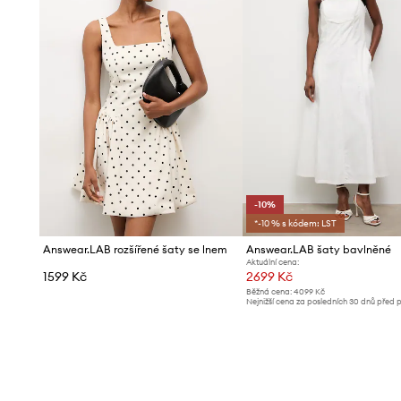
-10%
*-10 % s kódem: LST
Answear.LAB rozšířené šaty se lnem
Answear.LAB šaty bavlněné
Aktuální cena:
1599 Kč
2699 Kč
Běžná cena:
4099 Kč
Nejnižší cena za posledních 30 dnů před 
slevy:
2999 Kč