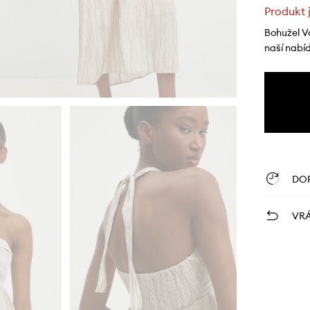
Produkt 
Bohužel V
naší nabí
DO
VRÁ