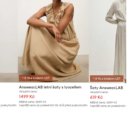
*-5 % s kódem: LST
*-5 % s kódem: LST
Answear.LAB letní šaty s lyocellem
Šaty Answear.LAB
Aktuální cena:
Aktuální cena:
1499 Kč
619 Kč
Běžná cena:
2599 Kč
Běžná cena:
2399 Kč
d poskytnutím
Nejnižší cena za posledních 30 dnů před poskytnutím
Nejnižší cena za posledních 30 dnů př
slevy:
1599 Kč
slevy:
679 Kč