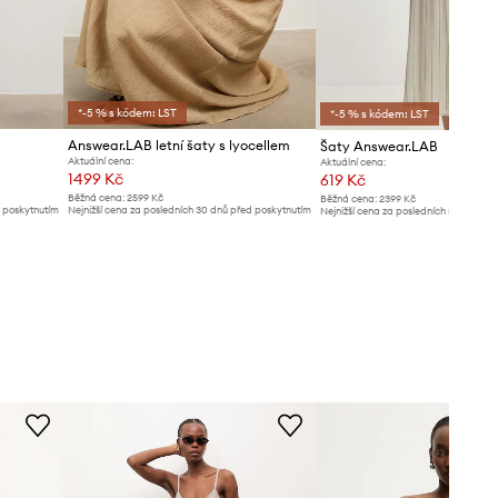
*-5 % s kódem: LST
*-5 % s kódem: LST
Answear.LAB letní šaty s lyocellem
Šaty Answear.LAB
Aktuální cena:
Aktuální cena:
1499 Kč
619 Kč
Běžná cena:
2599 Kč
Běžná cena:
2399 Kč
d poskytnutím
Nejnižší cena za posledních 30 dnů před poskytnutím
Nejnižší cena za posledních 30 dnů př
slevy:
1599 Kč
slevy:
679 Kč