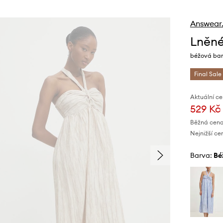
Answear
Lněné
béžová bar
Final Sale
Aktuální ce
529 Kč
Běžná cena
Nejnižší ce
Barva:
b