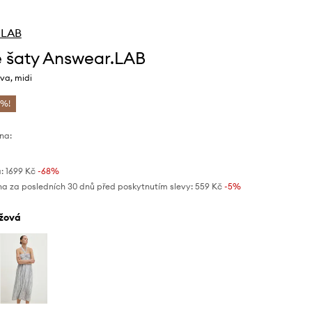
.LAB
 šaty Answear.LAB
va, midi
 %!
na:
:
1699 Kč
-68%
na za posledních 30 dnů před poskytnutím slevy:
559 Kč
 -5%
éžová