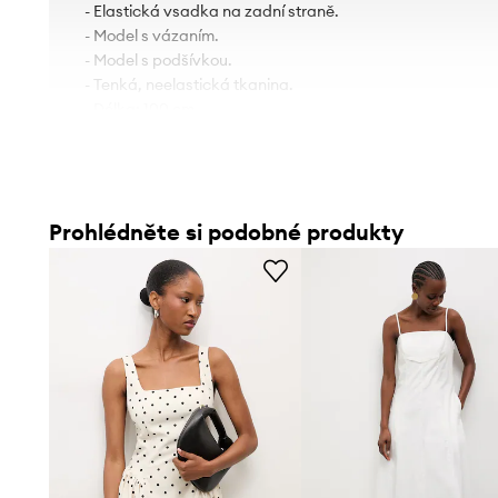
- Elastická vsadka na zadní straně.
- Model s vázaním.
- Model s podšívkou.
- Tenká, neelastická tkanina.
- Délka: 100 cm.
- Šířka v podpaží: 34 cm.
- Šířka pasu: 33 cm.
- Rozměry pro velikost: S/M.
Prohlédněte si podobné produkty