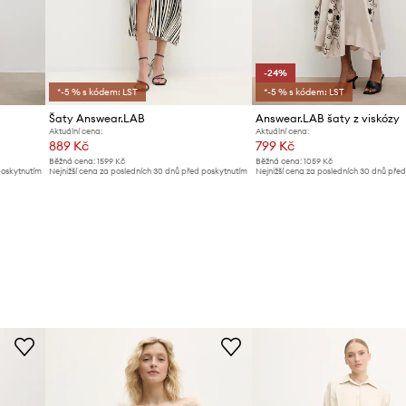
-24%
*-5 % s kódem: LST
*-5 % s kódem: LST
Šaty Answear.LAB
Answear.LAB šaty z viskózy
Aktuální cena:
Aktuální cena:
889 Kč
799 Kč
Běžná cena:
1599 Kč
Běžná cena:
1059 Kč
poskytnutím
Nejnižší cena za posledních 30 dnů před poskytnutím
Nejnižší cena za posledních 30 dnů pře
slevy:
959 Kč
slevy:
1059 Kč