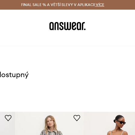
ácení zdarma (od 1800 Kč)
FINAL SALE % A VĚTŠÍ SLEVY V APLIKACI!
Doručení i do 24 h
VÍCE
Ušetřete s 
dostupný