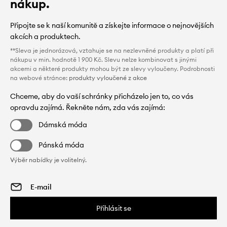
nákup.
Připojte se k naší komunitě a získejte informace o nejnovějších
akcích a produktech.
**Sleva je jednorázová, vztahuje se na nezlevněné produkty a platí při
nákupu v min. hodnotě 1 900 Kč. Slevu nelze kombinovat s jinými
akcemi a některé produkty mohou být ze slevy vyloučeny. Podrobnosti
na webové stránce:
produkty vyloučené z akce
Chceme, aby do vaší schránky přicházelo jen to, co vás
opravdu zajímá. Řekněte nám, zda vás zajímá:
Dámská móda
Pánská móda
Výběr nabídky je volitelný.
Přihlásit se