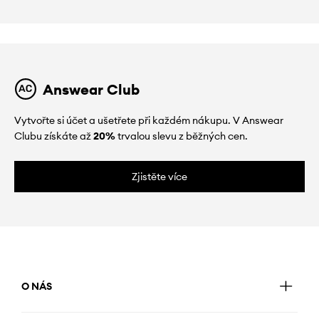
Answear Club
Vytvořte si účet a ušetřete při každém nákupu. V Answear
Clubu získáte až
20%
trvalou slevu z běžných cen.
Zjistěte více
O NÁS