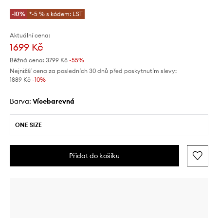
-10%
*-5 % s kódem: LST
Aktuální cena:
1699 Kč
Běžná cena:
3799 Kč
-55%
Nejnižší cena za posledních 30 dnů před poskytnutím slevy:
1889 Kč
 -10%
Barva:
vícebarevná
ONE SIZE
Přidat do košíku