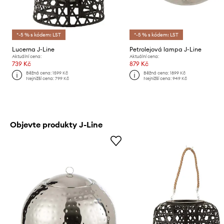
*-5 % s kódem: LST
*-5 % s kódem: LST
Lucerna J-Line
Petrolejová lampa J-Line
Aktuální cena:
Aktuální cena:
739 Kč
879 Kč
Běžná cena:
1599 Kč
Běžná cena:
1899 Kč
Nejnižší cena:
799 Kč
Nejnižší cena:
949 Kč
Objevte produkty J-Line