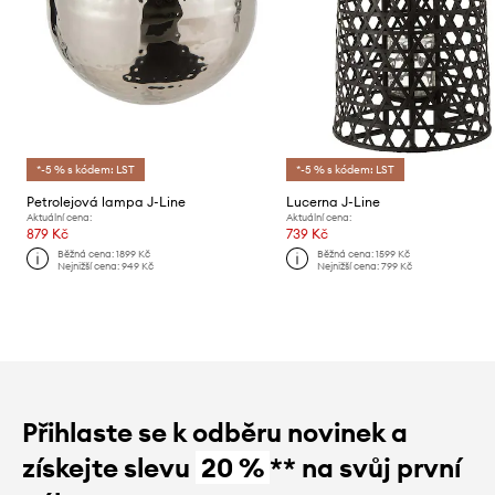
*-5 % s kódem: LST
*-5 % s kódem: LST
Petrolejová lampa J-Line
Lucerna J-Line
Aktuální cena:
Aktuální cena:
879 Kč
739 Kč
Běžná cena:
1899 Kč
Běžná cena:
1599 Kč
Nejnižší cena:
949 Kč
Nejnižší cena:
799 Kč
Přihlaste se k odběru novinek a
získejte slevu
20 %
** na svůj první