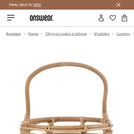
FINAL SALE %!
VÍCE
Ušetřete s Answear Club
Answear
Home
Obývací pokoj a ložnice
Výzdoba
Lucerny