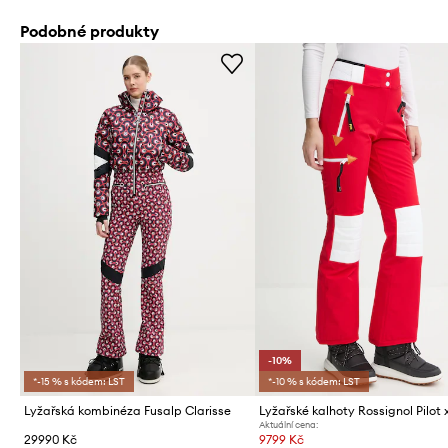
Podobné produkty
-10%
*-15 % s kódem: LST
*-10 % s kódem: LST
Lyžařská kombinéza Fusalp Clarisse
Lyžařské kalhoty Rossignol Pilot
Aktuální cena:
29990 Kč
9799 Kč