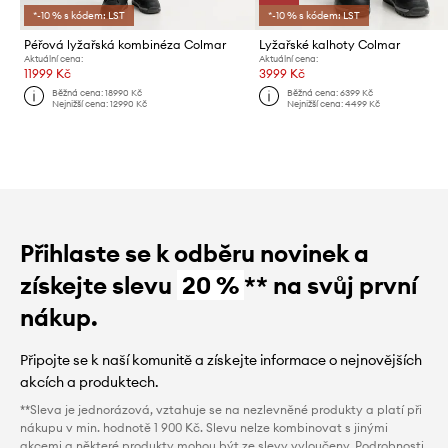
*-10 % s kódem: LST
*-10 % s kódem: LST
Péřová lyžařská kombinéza Colmar
Lyžařské kalhoty Colmar
Aktuální cena:
Aktuální cena:
11999 Kč
3999 Kč
Běžná cena:
18990 Kč
Běžná cena:
6399 Kč
Nejnižší cena:
12990 Kč
Nejnižší cena:
4499 Kč
Přihlaste se k odběru novinek a
získejte slevu
20 %
** na svůj první
nákup.
Připojte se k naší komunitě a získejte informace o nejnovějších
akcích a produktech.
**Sleva je jednorázová, vztahuje se na nezlevněné produkty a platí při
nákupu v min. hodnotě 1 900 Kč. Slevu nelze kombinovat s jinými
akcemi a některé produkty mohou být ze slevy vyloučeny. Podrobnosti