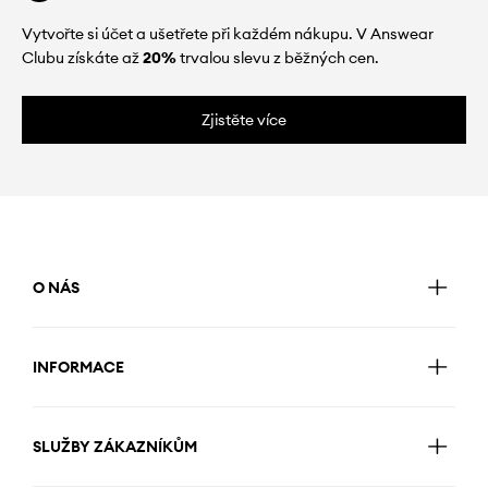
Vytvořte si účet a ušetřete při každém nákupu. V Answear
Clubu získáte až
20%
trvalou slevu z běžných cen.
Zjistěte více
O NÁS
INFORMACE
SLUŽBY ZÁKAZNÍKŮM