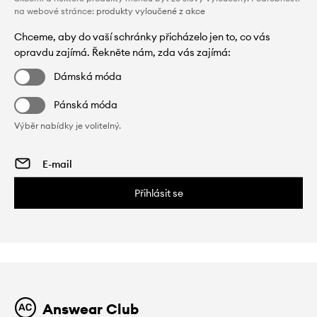
na webové stránce:
produkty vyloučené z akce
Chceme, aby do vaší schránky přicházelo jen to, co vás
opravdu zajímá. Řekněte nám, zda vás zajímá:
Dámská móda
Pánská móda
Výběr nabídky je volitelný.
Přihlásit se
Answear Club