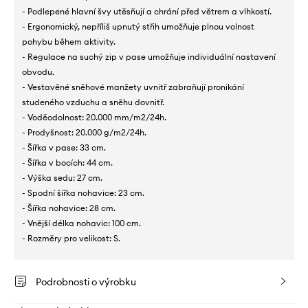
- Podlepené hlavní švy utěsňují a chrání před větrem a vlhkostí.
- Ergonomický, nepříliš upnutý střih umožňuje plnou volnost
pohybu během aktivity.
- Regulace na suchý zip v pase umožňuje individuální nastavení
obvodu.
- Vestavěné sněhové manžety uvnitř zabraňují pronikání
studeného vzduchu a sněhu dovnitř.
- Voděodolnost: 20.000 mm/m2/24h.
- Prodyšnost: 20.000 g/m2/24h.
- Šířka v pase: 33 cm.
- Šířka v bocích: 44 cm.
- Výška sedu: 27 cm.
- Spodní šířka nohavice: 23 cm.
- Šířka nohavice: 28 cm.
- Vnější délka nohavic: 100 cm.
- Rozměry pro velikost: S.
Podrobnosti o výrobku