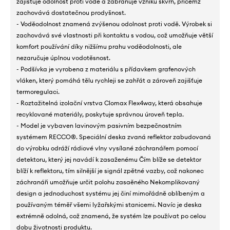
zajišťuje odolnost proti vodě a zabraňuje vzniku skvrn, přičemž
zachovává dostatečnou prodyšnost.
- Voděodolnost znamená zvýšenou odolnost proti vodě. Výrobek si
zachovává své vlastnosti při kontaktu s vodou, což umožňuje větší
komfort používání díky nižšímu prahu voděodolnosti, ale
nezaručuje úplnou vodotěsnost.
- Podšívka je vyrobena z materiálu s přídavkem grafenových
vláken, který pomáhá tělu rychleji se zahřát a zároveň zajišťuje
termoregulaci.
- Roztažitelná izolační vrstva Clomax Flex4way, která obsahuje
recyklované materiály, poskytuje správnou úroveň tepla.
- Model je vybaven lavinovým pasivním bezpečnostním
systémem RECCO®. Speciální deska zvaná reflektor zabudovaná
do výrobku odráží rádiové vlny vysílané záchranářem pomocí
detektoru, který jej navádí k zasaženému Čím blíže se detektor
blíží k reflektoru, tím silnější je signál zpětné vazby, což nakonec
záchranáři umožňuje určit polohu zasaěného Nekomplikovaný
design a jednoduchost systému jej činí mimořádně oblíbeným a
používaným téměř všemi lyžařskými stanicemi. Navíc je deska
extrémně odolná, což znamená, že systém lze používat po celou
dobu životnosti produktu.