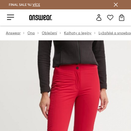
FINAL SALE %!
VÍCE
Ušetřete s Answear Club
Answear
Ona
Oblečení
Kalhoty a legíny
Lyžařské a snowbo