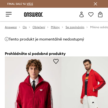
FINAL SALE %!
VÍCE
Ušetřete s Answear Club
Answear
On
Oblečení
Mikiny
Se zapínáním
Tento produkt je momentálně nedostupný
Prohlédněte si podobné produkty