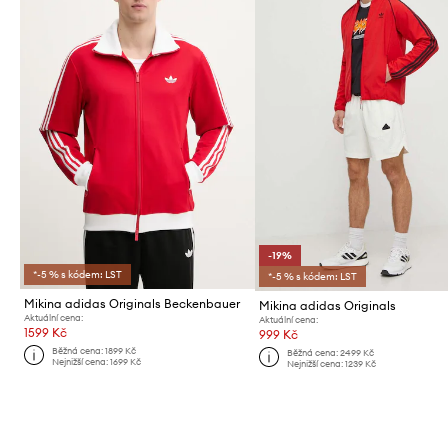
-19%
*-5 % s kódem: LST
*-5 % s kódem: LST
Mikina adidas Originals Beckenbauer
Mikina adidas Originals
Aktuální cena:
Aktuální cena:
1599 Kč
999 Kč
Běžná cena:
1899 Kč
Běžná cena:
2499 Kč
Nejnižší cena:
1699 Kč
Nejnižší cena:
1239 Kč