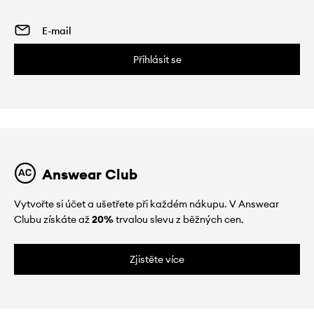
Přihlásit se
Answear Club
Vytvořte si účet a ušetřete při každém nákupu. V Answear
Clubu získáte až
20%
trvalou slevu z běžných cen.
Zjistěte více