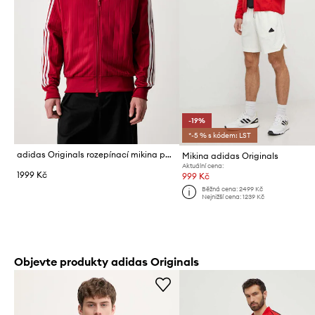
-19%
*-5 % s kódem: LST
adidas Originals rozepínací mikina pánská Firebird Drop Needle
Mikina adidas Originals
Aktuální cena:
1999 Kč
999 Kč
Běžná cena:
2499 Kč
Nejnižší cena:
1239 Kč
Objevte produkty adidas Originals