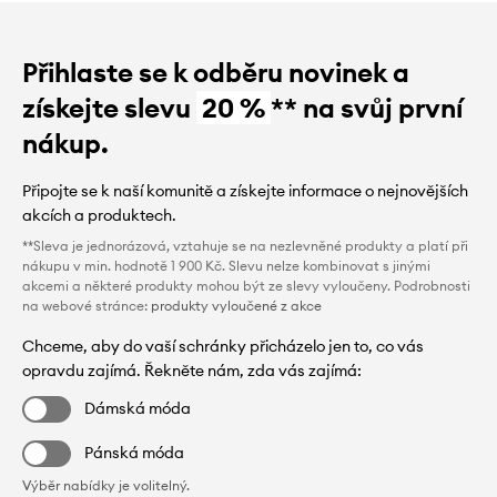
Přihlaste se k odběru novinek a
získejte slevu
20 %
** na svůj první
nákup.
Připojte se k naší komunitě a získejte informace o nejnovějších
akcích a produktech.
**Sleva je jednorázová, vztahuje se na nezlevněné produkty a platí při
nákupu v min. hodnotě 1 900 Kč. Slevu nelze kombinovat s jinými
akcemi a některé produkty mohou být ze slevy vyloučeny. Podrobnosti
na webové stránce:
produkty vyloučené z akce
Chceme, aby do vaší schránky přicházelo jen to, co vás
opravdu zajímá. Řekněte nám, zda vás zajímá:
Dámská móda
Pánská móda
Výběr nabídky je volitelný.