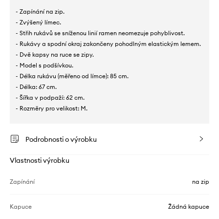
- Zapínání na zip.
- Zvýšený límec.
- Střih rukávů se sníženou linií ramen neomezuje pohyblivost.
- Rukávy a spodní okraj zakončeny pohodlným elastickým lemem.
- Dvě kapsy na ruce se zipy.
- Model s podšívkou.
- Délka rukávu (měřeno od límce): 85 cm.
- Délka: 67 cm.
- Šířka v podpaží: 62 cm.
- Rozměry pro velikost: M.
Podrobnosti o výrobku
Vlastnosti výrobku
Zapínání
na zip
Kapuce
Žádná kapuce