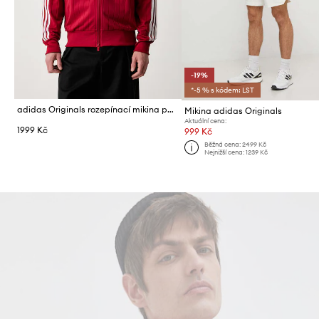
-19%
*-5 % s kódem: LST
adidas Originals rozepínací mikina pánská Firebird Drop Needle
Mikina adidas Originals
Aktuální cena:
1999 Kč
999 Kč
Běžná cena:
2499 Kč
Nejnižší cena:
1239 Kč