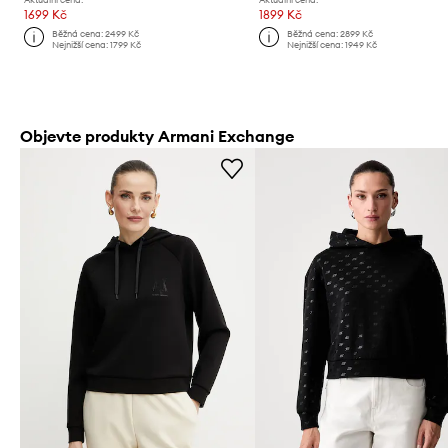
1699 Kč
1899 Kč
Běžná cena:
2499 Kč
Běžná cena:
2899 Kč
Nejnižší cena:
1799 Kč
Nejnižší cena:
1949 Kč
Objevte produkty Armani Exchange