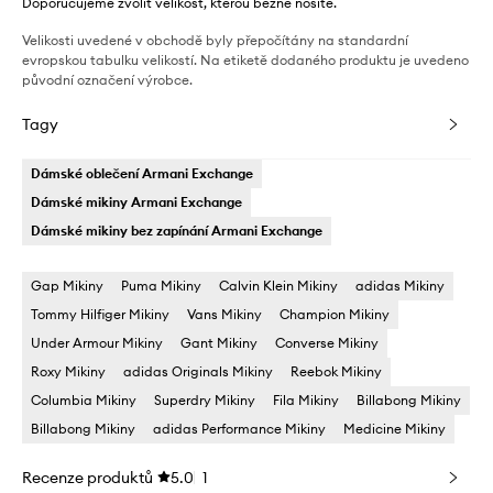
Doporučujeme zvolit velikost, kterou běžně nosíte.
Velikosti uvedené v obchodě byly přepočítány na standardní
evropskou tabulku velikostí. Na etiketě dodaného produktu je uvedeno
původní označení výrobce.
Tagy
Dámské oblečení Armani Exchange
Dámské mikiny Armani Exchange
Dámské mikiny bez zapínání Armani Exchange
Gap Mikiny
Puma Mikiny
Calvin Klein Mikiny
adidas Mikiny
Tommy Hilfiger Mikiny
Vans Mikiny
Champion Mikiny
Under Armour Mikiny
Gant Mikiny
Converse Mikiny
Roxy Mikiny
adidas Originals Mikiny
Reebok Mikiny
Columbia Mikiny
Superdry Mikiny
Fila Mikiny
Billabong Mikiny
Billabong Mikiny
adidas Performance Mikiny
Medicine Mikiny
Recenze produktů
5.0
1