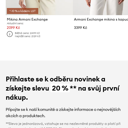
*-10 % s kódem: LST
Mikina Armani Exchange
Aktuální cena:
2099 Kč
3399 Kč
Běžná cena:
2499 Kč
Nejnižší cena:
2129 Kč
Přihlaste se k odběru novinek a
získejte slevu
20 %
** na svůj první
nákup.
Připojte se k naší komunitě a získejte informace o nejnovějších
akcích a produktech.
**Sleva je jednorázová, vztahuje se na nezlevněné produkty a platí při