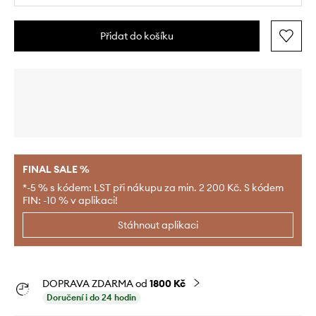
Přidat do košíku
FINAL SALE %
*-5 % s kódem: LST při nákupu za min. 2 200 Kč. S kódem
FIN: -10 % v aplikaci!
Stáhnout aplikaci
DOPRAVA ZDARMA od
1800 Kč
Doručení i do 24 hodin