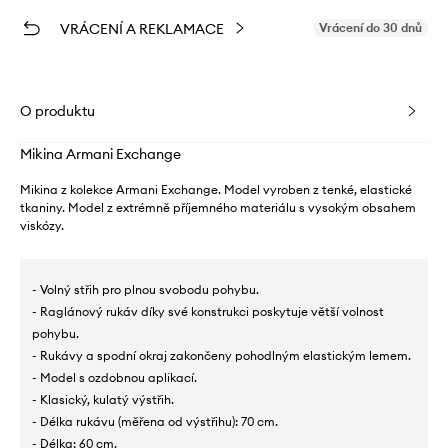
VRÁCENÍ A REKLAMACE
Vrácení do 30 dnů
O produktu
Mikina Armani Exchange
Mikina z kolekce Armani Exchange. Model vyroben z tenké, elastické
tkaniny. Model z extrémně příjemného materiálu s vysokým obsahem
viskózy.
- Volný střih pro plnou svobodu pohybu.
- Raglánový rukáv díky své konstrukci poskytuje větší volnost
pohybu.
- Rukávy a spodní okraj zakončeny pohodlným elastickým lemem.
- Model s ozdobnou aplikací.
- Klasický, kulatý výstřih.
- Délka rukávu (měřena od výstřihu): 70 cm.
- Délka: 60 cm.