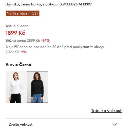
dámská, černá barva, s aplikací, XW000826 AF13397
*-5 % s kódem: LST
Aktuální cena:
1899 Kč
Běžná cena:
2899 Kč
-34%
Nejnižší cena za posledních 30 dnů před poskytnutím slevy:
2099 Kč
 -9%
Barva:
černá
Tabulka velikosti
Zvolte velikost