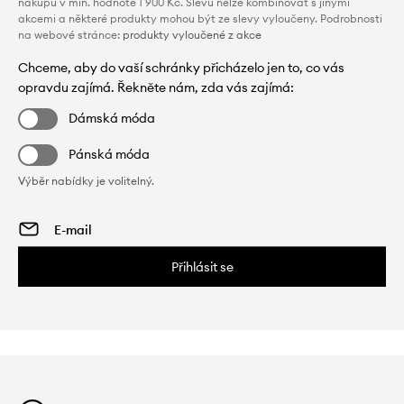
nákupu v min. hodnotě 1 900 Kč. Slevu nelze kombinovat s jinými
akcemi a některé produkty mohou být ze slevy vyloučeny. Podrobnosti
na webové stránce:
produkty vyloučené z akce
Chceme, aby do vaší schránky přicházelo jen to, co vás
opravdu zajímá. Řekněte nám, zda vás zajímá:
Dámská móda
Pánská móda
Výběr nabídky je volitelný.
Přihlásit se