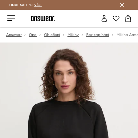
FINAL SALE %!
VÍCE
Ušetřete s Answear Club
Answear
Ona
Oblečení
Mikiny
Bez zapínání
Mikina Arm