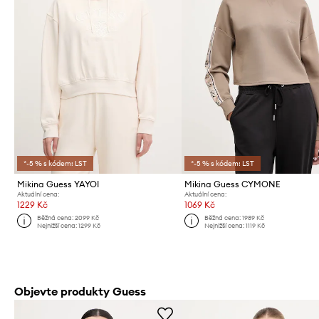
*-5 % s kódem: LST
*-5 % s kódem: LST
Mikina Guess YAYOI
Mikina Guess CYMONE
Aktuální cena:
Aktuální cena:
1229 Kč
1069 Kč
Běžná cena:
2099 Kč
Běžná cena:
1989 Kč
Nejnižší cena:
1299 Kč
Nejnižší cena:
1119 Kč
Objevte produkty Guess