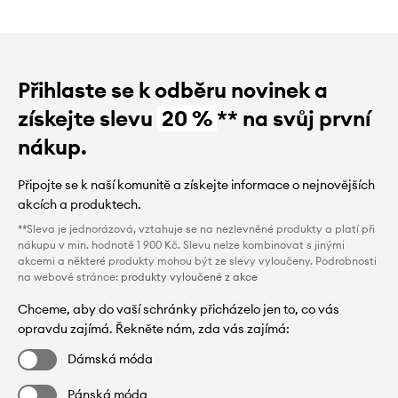
Přihlaste se k odběru novinek a
získejte slevu
20 %
** na svůj první
nákup.
Připojte se k naší komunitě a získejte informace o nejnovějších
akcích a produktech.
**Sleva je jednorázová, vztahuje se na nezlevněné produkty a platí při
nákupu v min. hodnotě 1 900 Kč. Slevu nelze kombinovat s jinými
akcemi a některé produkty mohou být ze slevy vyloučeny. Podrobnosti
na webové stránce:
produkty vyloučené z akce
Chceme, aby do vaší schránky přicházelo jen to, co vás
opravdu zajímá. Řekněte nám, zda vás zajímá:
Dámská móda
Pánská móda