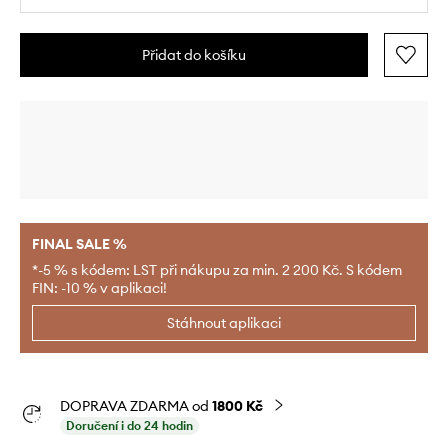
Přidat do košíku
FINAL SALE %
*-5 % s kódem: LST při nákupu za min. 2 200 Kč. S kódem
FIN: -10 % v aplikaci!
Stáhnout aplikaci
DOPRAVA ZDARMA od
1800 Kč
Doručení i do 24 hodin