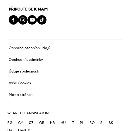
PŘIPOJTE SE K NÁM
Ochrana osobních údajů
Obchodní podmínky
Údaje společnosti
Vaše Cookies
Mapa stránek
WEARETHEANSWEAR IN:
BG
CY
CZ
GR
HR
HU
IT
PL
RO
SI
SK
UA
UA(RU)