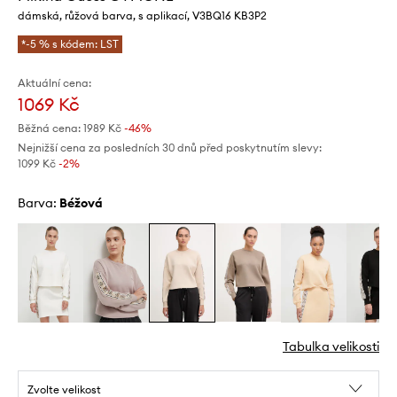
dámská, růžová barva, s aplikací, V3BQ16 KB3P2
*-5 % s kódem: LST
Aktuální cena:
1069 Kč
Běžná cena:
1989 Kč
-46%
Nejnižší cena za posledních 30 dnů před poskytnutím slevy:
1099 Kč
 -2%
Barva:
béžová
Tabulka velikosti
Zvolte velikost