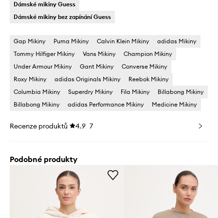
Dámské mikiny Guess
Dámské mikiny bez zapínání Guess
Gap Mikiny
Puma Mikiny
Calvin Klein Mikiny
adidas Mikiny
Tommy Hilfiger Mikiny
Vans Mikiny
Champion Mikiny
Under Armour Mikiny
Gant Mikiny
Converse Mikiny
Roxy Mikiny
adidas Originals Mikiny
Reebok Mikiny
Columbia Mikiny
Superdry Mikiny
Fila Mikiny
Billabong Mikiny
Billabong Mikiny
adidas Performance Mikiny
Medicine Mikiny
Recenze produktů
4.9
7
Podobné produkty