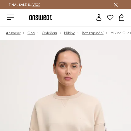
FINAL SALE %!
VÍCE
Ušetřete s Answear Club
Answear
Ona
Oblečení
Mikiny
Bez zapínání
Mikina Gu