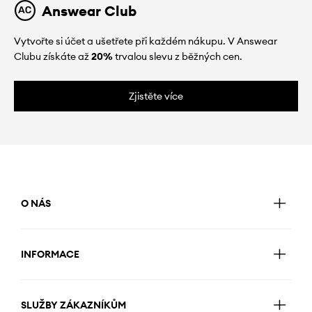
Answear Club
Vytvořte si účet a ušetřete při každém nákupu. V Answear
Clubu získáte až
20%
trvalou slevu z běžných cen.
Zjistěte více
O NÁS
INFORMACE
SLUŽBY ZÁKAZNÍKŮM