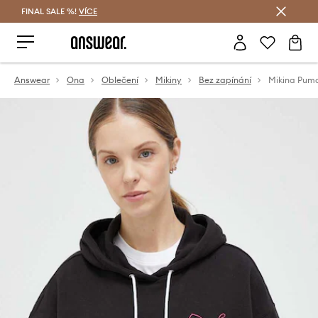
FINAL SALE %!
VÍCE
Ušetřete s Answear Club
Answear
Ona
Oblečení
Mikiny
Bez zapínání
Mikina Pum