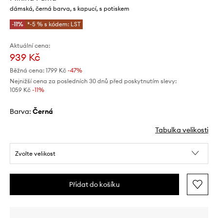
dámská, černá barva, s kapucí, s potiskem
-11%
*-5 % s kódem: LST
Aktuální cena:
939 Kč
Běžná cena:
1799 Kč
-47%
Nejnižší cena za posledních 30 dnů před poskytnutím slevy:
1059 Kč
 -11%
Barva:
černá
Tabulka velikosti
Zvolte velikost
Přidat do košíku