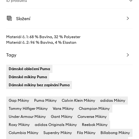
ID produktu
Složení
Materiál č. 1: 68 % Bavlna, 32 % Polyester
Materiál č. 2: 96 % Bavlna, 4 % Elastan
Tagy
Dámské oblečení Puma
Dámské mikiny Puma
Dámské mikiny bez zapínání Puma
Gap Mikiny
Puma Mikiny
Calvin Klein Mikiny
adidas Mikiny
Tommy Hilfiger Mikiny
Vans Mikiny
Champion Mikiny
Under Armour Mikiny
Gant Mikiny
Converse Mikiny
Roxy Mikiny
adidas Originals Mikiny
Reebok Mikiny
Columbia Mikiny
Superdry Mikiny
Fila Mikiny
Billabong Mikiny