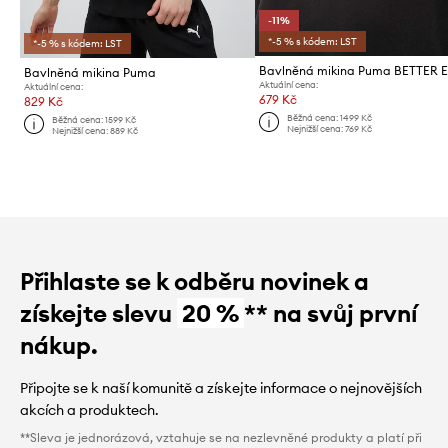
-11%
*-5 % s kódem: LST
*-5 % s kódem: LST
Bavlněná mikina Puma
Aktuální cena:
Aktuální cena:
679 Kč
829 Kč
Běžná cena:
1499 Kč
Běžná cena:
1599 Kč
Nejnižší cena:
769 Kč
Nejnižší cena:
889 Kč
Přihlaste se k odběru novinek a
získejte slevu
20 %
** na svůj první
nákup.
Připojte se k naší komunitě a získejte informace o nejnovějších
akcích a produktech.
**Sleva je jednorázová, vztahuje se na nezlevněné produkty a platí při