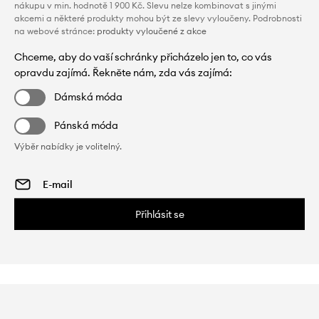
nákupu v min. hodnotě 1 900 Kč. Slevu nelze kombinovat s jinými
akcemi a některé produkty mohou být ze slevy vyloučeny. Podrobnosti
na webové stránce:
produkty vyloučené z akce
Chceme, aby do vaší schránky přicházelo jen to, co vás
opravdu zajímá. Řekněte nám, zda vás zajímá:
Dámská móda
Pánská móda
Výběr nabídky je volitelný.
Přihlásit se