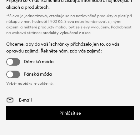
Připojte se k naší komunitě a získejte informace o nejnovějších
akcích a produktech.
**Sleva je jednorázová, vztahuje se na nezlevněné produkty a platí při
nákupu v min. hodnotě 1 900 Kč. Slevu nelze kombinovat s jinými
akcemi a některé produkty mohou být ze slevy vyloučeny. Podrobnosti
na webové stránce:
produkty vyloučené z akce
Chceme, aby do vaší schránky přicházelo jen to, co vás
opravdu zajímá. Řekněte nám, zda vás zajímá:
Dámská móda
Pánská móda
Výběr nabídky je volitelný.
Přihlásit se