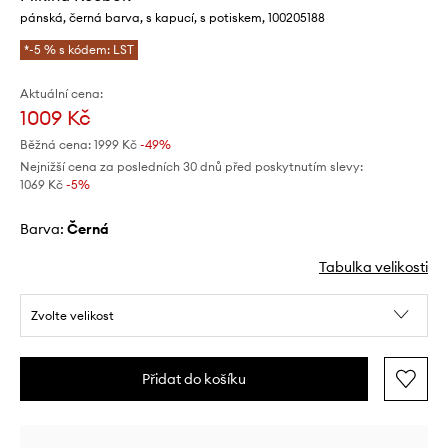
pánská, černá barva, s kapucí, s potiskem, 100205188
*-5 % s kódem: LST
Aktuální cena:
1009 Kč
Běžná cena:
1999 Kč
-49%
Nejnižší cena za posledních 30 dnů před poskytnutím slevy:
1069 Kč
 -5%
Barva:
černá
Tabulka velikosti
Zvolte velikost
Přidat do košíku