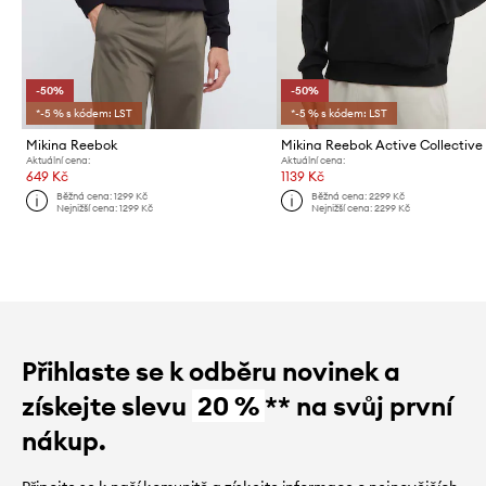
-50%
-50%
*-5 % s kódem: LST
*-5 % s kódem: LST
Mikina Reebok
Mikina Reebok Active Collective
Aktuální cena:
Aktuální cena:
649 Kč
1139 Kč
Běžná cena:
1299 Kč
Běžná cena:
2299 Kč
Nejnižší cena:
1299 Kč
Nejnižší cena:
2299 Kč
Přihlaste se k odběru novinek a
získejte slevu
20 %
** na svůj první
nákup.