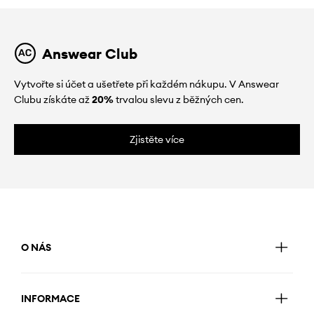
Answear Club
Vytvořte si účet a ušetřete při každém nákupu. V Answear
Clubu získáte až
20%
trvalou slevu z běžných cen.
Zjistěte více
O NÁS
INFORMACE