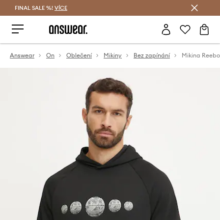
FINAL SALE %!
VÍCE
Ušetřete s Answear Club
Answear
On
Oblečení
Mikiny
Bez zapínání
Mikina Reebo