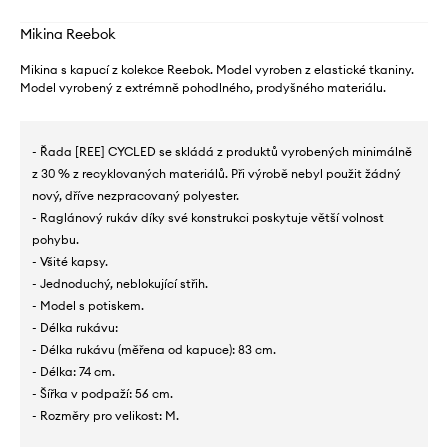
Mikina Reebok
Mikina s kapucí z kolekce Reebok. Model vyroben z elastické tkaniny.
Model vyrobený z extrémně pohodlného, ​​prodyšného materiálu.
- Řada [REE] CYCLED se skládá z produktů vyrobených minimálně
z 30 % z recyklovaných materiálů. Při výrobě nebyl použit žádný
nový, dříve nezpracovaný polyester.
- Raglánový rukáv díky své konstrukci poskytuje větší volnost
pohybu.
- Všité kapsy.
- Jednoduchý, neblokující střih.
- Model s potiskem.
- Délka rukávu:
- Délka rukávu (měřena od kapuce): 83 cm.
- Délka: 74 cm.
- Šířka v podpaží: 56 cm.
- Rozměry pro velikost: M.