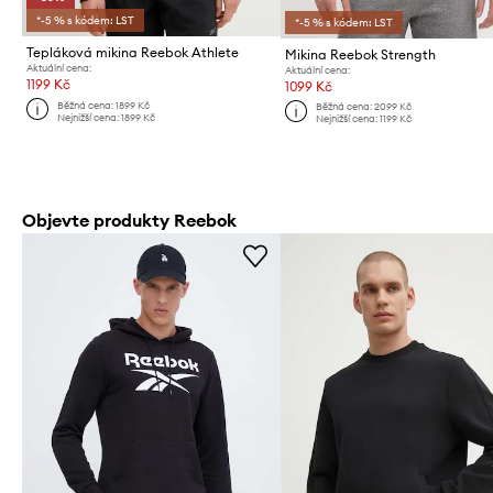
*-5 % s kódem: LST
*-5 % s kódem: LST
Tepláková mikina Reebok Athlete
Mikina Reebok Strength
Aktuální cena:
Aktuální cena:
1199 Kč
1099 Kč
Běžná cena:
1899 Kč
Běžná cena:
2099 Kč
Nejnižší cena:
1899 Kč
Nejnižší cena:
1199 Kč
Objevte produkty Reebok