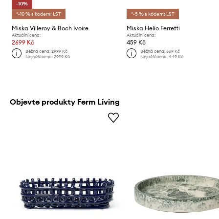
-10%
*-10 % s kódem: LST
*-5 % s kódem: LST
Miska Villeroy & Boch Ivoire
Miska Helio Ferretti
Aktuální cena:
Aktuální cena:
2699 Kč
459 Kč
Běžná cena:
2999 Kč
Běžná cena:
569 Kč
Nejnižší cena:
2999 Kč
Nejnižší cena:
449 Kč
Objevte produkty Ferm Living