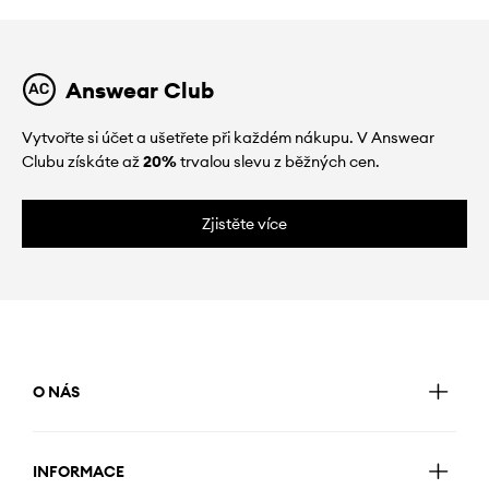
Answear Club
Vytvořte si účet a ušetřete při každém nákupu. V Answear
Clubu získáte až
20%
trvalou slevu z běžných cen.
Zjistěte více
O NÁS
INFORMACE