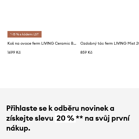
*-15 % s kódem: LST
Koš na ovoce ferm LIVING Ceramic Basket
Ozdobný tác ferm LIVING Mist 
1699 Kč
859 Kč
Přihlaste se k odběru novinek a
získejte slevu
20 %
** na svůj první
nákup.