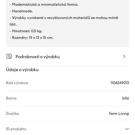
- Modernistická a minimalistická forma.
- Handmade.
- Výrobky vyrobené z recyklovaných materiálů se mohou mírně
lišit.
- Hmotnost: 0.5 kg.
- Rozměry: 19 x 13 x 15 cm.
Podrobnosti o výrobku
Údaje o výrobku
Kód výrobce
1104269013
Barva
bílá
Značka
Ferm Living
ID produktu