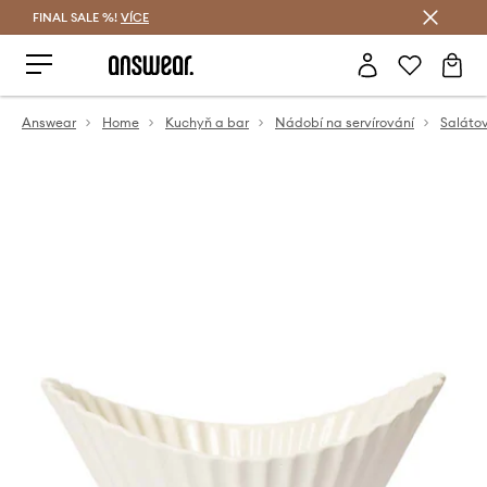
FINAL SALE %!
VÍCE
Ušetřete s Answear Club
Answear
Home
Kuchyň a bar
Nádobí na servírování
Saláto