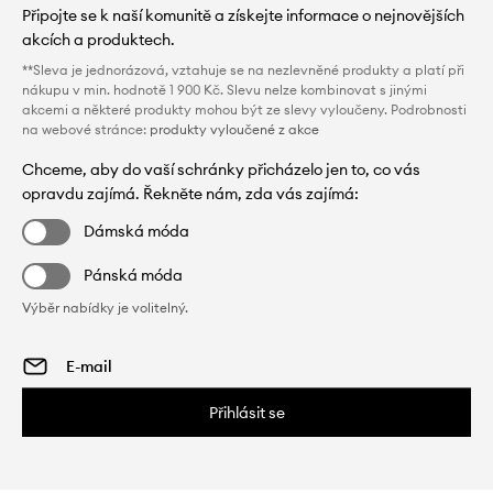
Připojte se k naší komunitě a získejte informace o nejnovějších
akcích a produktech.
**Sleva je jednorázová, vztahuje se na nezlevněné produkty a platí při
nákupu v min. hodnotě 1 900 Kč. Slevu nelze kombinovat s jinými
akcemi a některé produkty mohou být ze slevy vyloučeny. Podrobnosti
na webové stránce:
produkty vyloučené z akce
Chceme, aby do vaší schránky přicházelo jen to, co vás
opravdu zajímá. Řekněte nám, zda vás zajímá:
Dámská móda
Pánská móda
Výběr nabídky je volitelný.
Přihlásit se