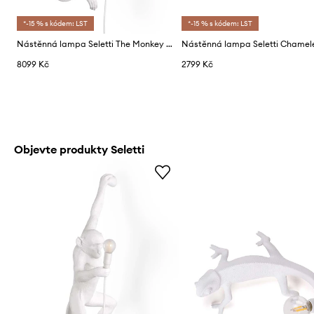
*-15 % s kódem: LST
*-15 % s kódem: LST
Nástěnná lampa Seletti The Monkey Lamp Hanging
8099 Kč
2799 Kč
Objevte produkty Seletti