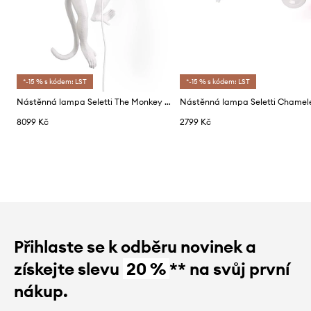
*-15 % s kódem: LST
*-15 % s kódem: LST
Nástěnná lampa Seletti The Monkey Lamp Hanging
8099 Kč
2799 Kč
Přihlaste se k odběru novinek a
získejte slevu
20 %
** na svůj první
nákup.