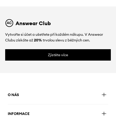
Answear Club
Vytvořte si účet a ušetřete při každém nákupu. V Answear
Clubu získáte až
20%
trvalou slevu z běžných cen.
Zjistěte více
O NÁS
INFORMACE