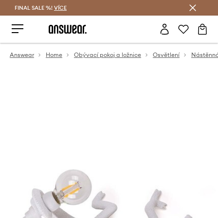
FINAL SALE %!
VÍCE
Ušetřete s Answear Club
Answear
Home
Obývací pokoj a ložnice
Osvětlení
Nástěnná