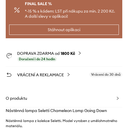
FINAL SALE %
*-15 % s kódem: LST při nákupu za min. 2 200 Kč.
A další slevy v aplikaci!
Stáhnout aplikaci
DOPRAVA ZDARMA od
1800 Kč
Doručení i do 24 hodin
VRÁCENÍ A REKLAMACE
Vrácení do 30 dnů
O produktu
Nástěnná lampa Seletti Chameleon Lamp Going Down
Nástěnná lampa z kolekce Seletti. Model vyroben z umělohmotného
materiálu.