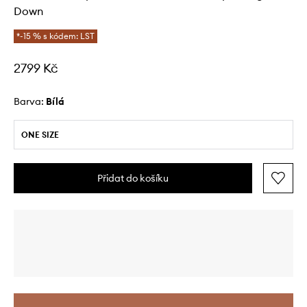
Down
*-15 % s kódem: LST
2799 Kč
Barva:
bílá
ONE SIZE
Přidat do košíku