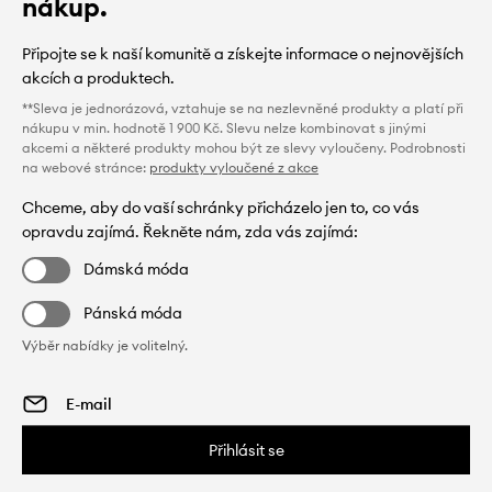
nákup.
Připojte se k naší komunitě a získejte informace o nejnovějších
akcích a produktech.
**Sleva je jednorázová, vztahuje se na nezlevněné produkty a platí při
nákupu v min. hodnotě 1 900 Kč. Slevu nelze kombinovat s jinými
akcemi a některé produkty mohou být ze slevy vyloučeny. Podrobnosti
na webové stránce:
produkty vyloučené z akce
Chceme, aby do vaší schránky přicházelo jen to, co vás
opravdu zajímá. Řekněte nám, zda vás zajímá:
Dámská móda
Pánská móda
Výběr nabídky je volitelný.
Přihlásit se