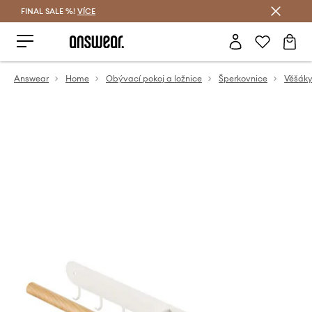
FINAL SALE %!
VÍCE
Ušetřete s Answear Club
Answear
Home
Obývací pokoj a ložnice
Šperkovnice
Věšáky