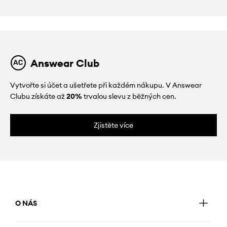
Answear Club
Vytvořte si účet a ušetřete při každém nákupu. V Answear
Clubu získáte až
20%
trvalou slevu z běžných cen.
Zjistěte více
O NÁS