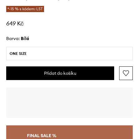
*-15 % s kódem: LST
649 Kč
Barva:
bílá
ONE SIZE
Přidat do košíku
FINAL SALE %