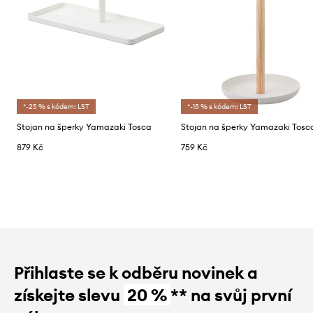
*-25 % s kódem: LST
*-15 % s kódem: LST
Stojan na šperky Yamazaki Tosca
Stojan na šperky Yamazaki Tosc
879 Kč
759 Kč
Přihlaste se k odběru novinek a
získejte slevu
20 %
** na svůj první