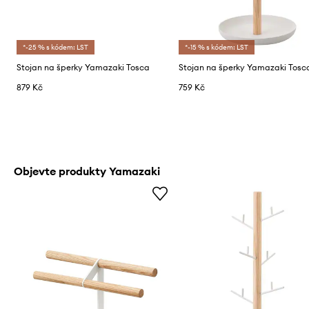
*-25 % s kódem: LST
*-15 % s kódem: LST
Stojan na šperky Yamazaki Tosca
Stojan na šperky Yamazaki Tosc
879 Kč
759 Kč
Objevte produkty Yamazaki