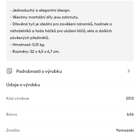
- Jednoduchý a elegantní design.
- Všechny montážní díly jsou zahrnuty.
- Dřevěná tyč je ideální pro zavěšení náramků, hodinek a
náhrdelníků a řada háčků pro uložení klíčů, skla a dalších
závěsných předmětů.
- Hmotnost: 0,15 kg.
- Rozměry: 32 x 4,5 x 6,7 cm.
Podrobnosti o výrobku
Údaje o výrobku
Kód výrobce
2513
Barva
bílá
Značka
Yamazaki