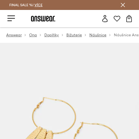
FINAL SALE %!
VÍCE
Ušetřete s Answear Club
Answear
Ona
Doplňky
Bižuterie
Náušnice
Náušnice Ans