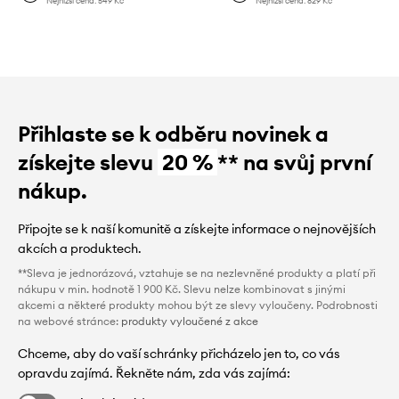
Nejnižší cena:
549 Kč
Nejnižší cena:
829 Kč
Přihlaste se k odběru novinek a
získejte slevu
20 %
** na svůj první
nákup.
Připojte se k naší komunitě a získejte informace o nejnovějších
akcích a produktech.
**Sleva je jednorázová, vztahuje se na nezlevněné produkty a platí při
nákupu v min. hodnotě 1 900 Kč. Slevu nelze kombinovat s jinými
akcemi a některé produkty mohou být ze slevy vyloučeny. Podrobnosti
na webové stránce:
produkty vyloučené z akce
Chceme, aby do vaší schránky přicházelo jen to, co vás
opravdu zajímá. Řekněte nám, zda vás zajímá: