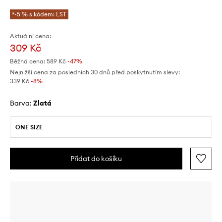
*-5 % s kódem: LST
Aktuální cena:
309 Kč
Běžná cena:
589 Kč
-47%
Nejnižší cena za posledních 30 dnů před poskytnutím slevy:
339 Kč
 -8%
Barva:
zlatá
ONE SIZE
Přidat do košíku