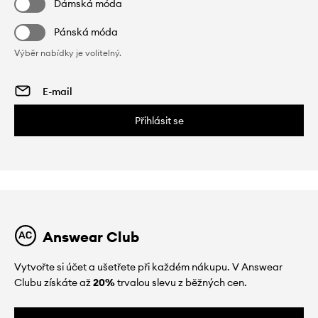
Dámská móda
Pánská móda
Výběr nabídky je volitelný.
Přihlásit se
Answear Club
Vytvořte si účet a ušetřete při každém nákupu. V Answear
Clubu získáte až
20%
trvalou slevu z běžných cen.