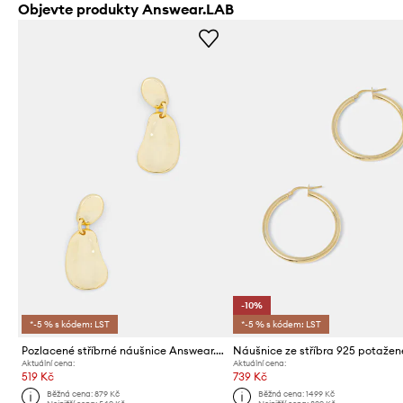
Objevte produkty Answear.LAB
-10%
*-5 % s kódem: LST
*-5 % s kódem: LST
Pozlacené stříbrné náušnice Answear.LAB
Aktuální cena:
Aktuální cena:
519 Kč
739 Kč
Běžná cena:
879 Kč
Běžná cena:
1499 Kč