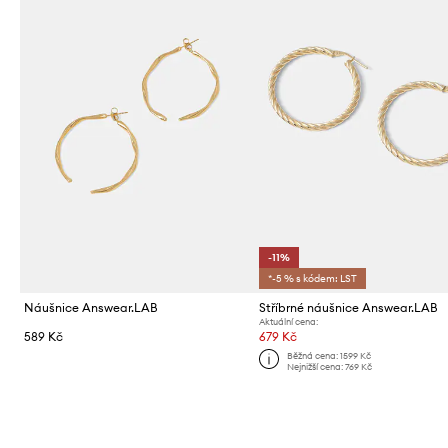
-11%
*-5 % s kódem: LST
Náušnice Answear.LAB
Stříbrné náušnice Answear.LAB
Aktuální cena:
589 Kč
679 Kč
Běžná cena:
1599 Kč
Nejnižší cena:
769 Kč