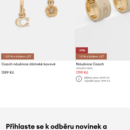
-10%
*-25 % s kódem: LST
*-5 % s kódem: LST
Coach náušnice dámské kovové
Náušnice Coach
Aktuální cena:
1399 Kč
1799 Kč
Běžná cena:
2499 Kč
Nejnižší cena:
1999 Kč
Přihlaste se k odběru novinek a