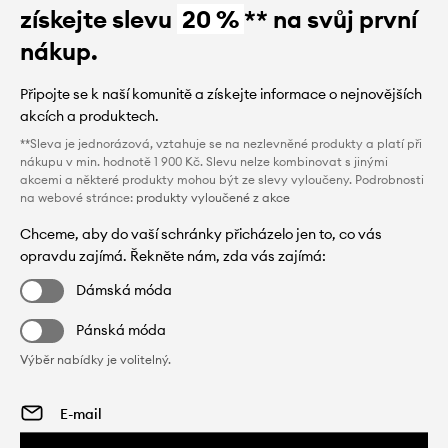
získejte slevu
20 %
** na svůj první
nákup.
Připojte se k naší komunitě a získejte informace o nejnovějších
akcích a produktech.
**Sleva je jednorázová, vztahuje se na nezlevněné produkty a platí při
nákupu v min. hodnotě 1 900 Kč. Slevu nelze kombinovat s jinými
akcemi a některé produkty mohou být ze slevy vyloučeny. Podrobnosti
na webové stránce:
produkty vyloučené z akce
Chceme, aby do vaší schránky přicházelo jen to, co vás
opravdu zajímá. Řekněte nám, zda vás zajímá:
Dámská móda
Pánská móda
Výběr nabídky je volitelný.