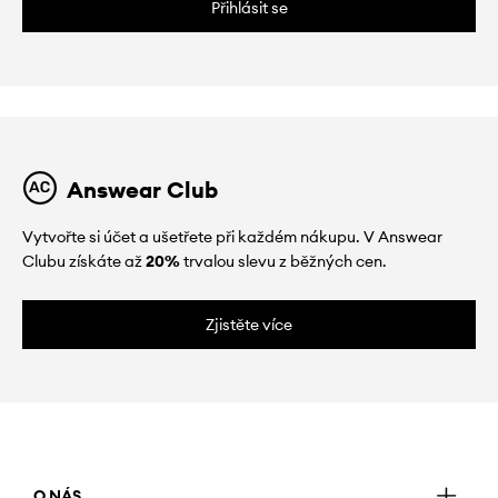
Přihlásit se
Answear Club
Vytvořte si účet a ušetřete při každém nákupu. V Answear
Clubu získáte až
20%
trvalou slevu z běžných cen.
Zjistěte více
O NÁS