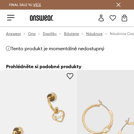
FINAL SALE %!
VÍCE
Ušetřete s Answear Club
Answear
Ona
Doplňky
Bižuterie
Náušnice
Náušnice Co
Tento produkt je momentálně nedostupný
Prohlédněte si podobné produkty