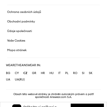
Ochrana osobních údajů
Obchodní podmínky
Údaje společnosti
Vaše Cookies
Mapa stránek
WEARETHEANSWEAR IN:
BG
CY
CZ
GR
HR
HU
IT
PL
RO
SI
SK
UA
UA(RU)
Obsah této webové stránky je chráněn autorským právem a patří
společnosti Answear.com S.A.