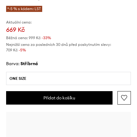
*-5 % s kódem: LST
Aktuální cena:
669 Kč
Běžná cena:
999 Kč
-33%
Nejnižší cena za posledních 30 dnů před poskytnutím slevy:
709 Kč
 -5%
Barva:
stříbrná
ONE SIZE
Přidat do košíku