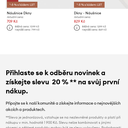
*-5 % s kódem: LST
*-5 % s kódem: LST
Náušnice Dkny
Dkny - Náušnice
Aktuální cena:
Aktuální cena:
709 Kč
829 Kč
Běžná cena:
1099 Kč
Běžná cena:
1299 Kč
Nejnižší cena:
799 Kč
Nejnižší cena:
869 Kč
Přihlaste se k odběru novinek a
získejte slevu
20 %
** na svůj první
nákup.
Připojte se k naší komunitě a získejte informace o nejnovějších
akcích a produktech.
**Sleva je jednorázová, vztahuje se na nezlevněné produkty a platí při
nákupu v min. hodnotě 1 900 Kč. Slevu nelze kombinovat s jinými
akcemi a některé produkty mohou být ze slevy vyloučeny. Podrobnosti