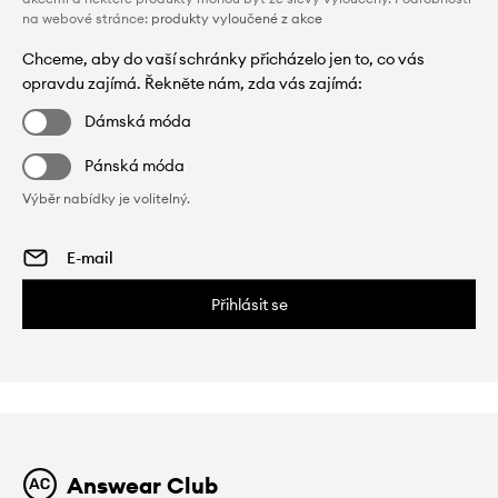
na webové stránce:
produkty vyloučené z akce
Chceme, aby do vaší schránky přicházelo jen to, co vás
opravdu zajímá. Řekněte nám, zda vás zajímá:
Dámská móda
Pánská móda
Výběr nabídky je volitelný.
Přihlásit se
Answear Club