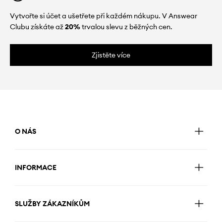
Vytvořte si účet a ušetřete při každém nákupu. V Answear
Clubu získáte až
20%
trvalou slevu z běžných cen.
Zjistěte více
O NÁS
INFORMACE
SLUŽBY ZÁKAZNÍKŮM