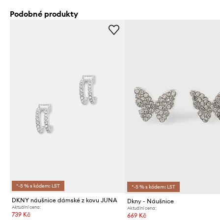
Podobné produkty
*-5 % s kódem: LST
*-5 % s kódem: LST
DKNY náušnice dámské z kovu JUNA
Dkny - Náušnice
Aktuální cena:
Aktuální cena:
739 Kč
669 Kč