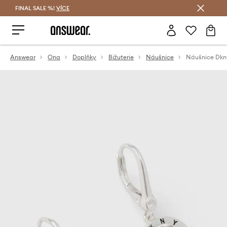
FINAL SALE %!
VÍCE
Ušetřete s Answear Club
Answear
Ona
Doplňky
Bižuterie
Náušnice
Náušnice Dkn