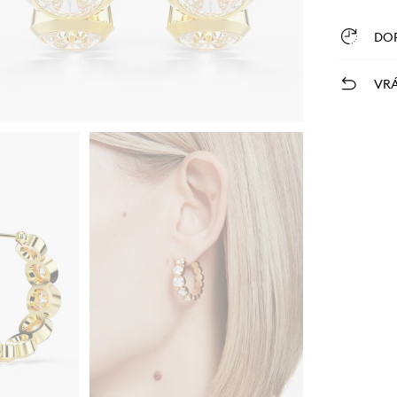
DO
VRÁ