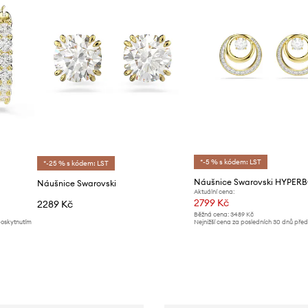
*-5 % s kódem: LST
*-25 % s kódem: LST
Náušnice Swarovski HYPER
Náušnice Swarovski
Aktuální cena:
2799 Kč
2289 Kč
Běžná cena:
3489 Kč
poskytnutím
Nejnižší cena za posledních 30 dnů pře
slevy:
2999 Kč