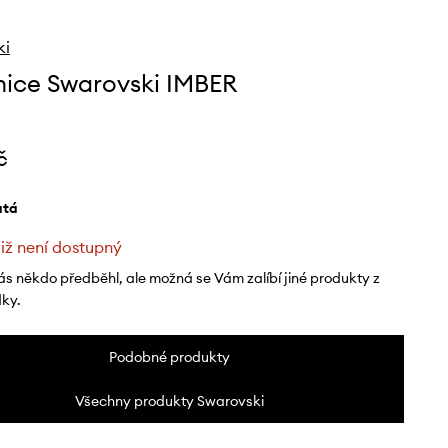
ki
ice Swarovski IMBER
č
latá
již není dostupný
ás někdo předběhl, ale možná se Vám zalíbí jiné produkty z
dky.
Podobné produkty
Všechny produkty Swarovski