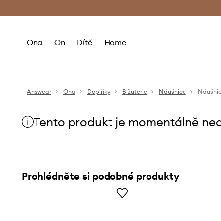
Premium Fashion Benefits
Doručení a vr
Ona
On
Dítě
Home
Answear
Ona
Doplňky
Bižuterie
Náušnice
Náušnic
Tento produkt je momentálně ne
Prohlédněte si podobné produkty