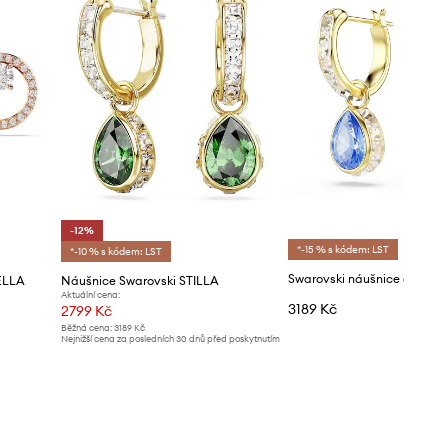
-12%
*-15 % s kódem: LST
*-10 % s kódem: LST
ELLA
Náušnice Swarovski STILLA
Aktuální cena:
3189 Kč
2799 Kč
Běžná cena:
3189 Kč
Nejnižší cena za posledních 30 dnů před poskytnutím
slevy:
3189 Kč