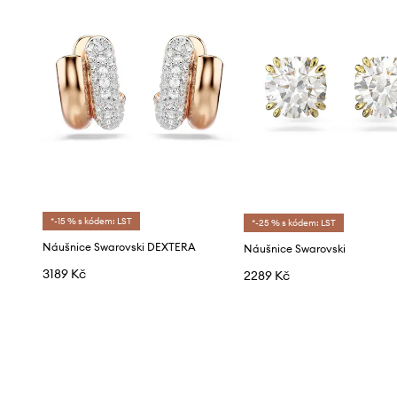
*-15 % s kódem: LST
*-25 % s kódem: LST
Náušnice Swarovski DEXTERA
Náušnice Swarovski
3189 Kč
2289 Kč