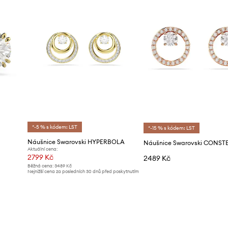
*-5 % s kódem: LST
*-15 % s kódem: LST
Náušnice Swarovski HYPERBOLA
Náušnice Swarovski CONST
Aktuální cena:
2799 Kč
2489 Kč
Běžná cena:
3489 Kč
Nejnižší cena za posledních 30 dnů před poskytnutím
slevy:
2999 Kč