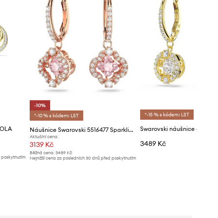
-10%
*-15 % s kódem: LST
*-10 % s kódem: LST
BOLA
Náušnice Swarovski 5516477 Sparkling Dc
Aktuální cena:
3489 Kč
3139 Kč
Běžná cena:
3489 Kč
d poskytnutím
Nejnižší cena za posledních 30 dnů před poskytnutím
slevy:
3489 Kč