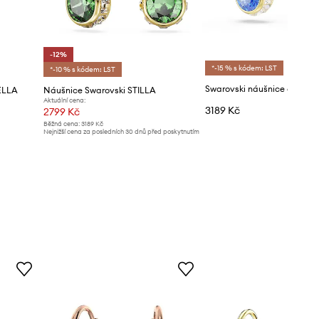
-12%
*-15 % s kódem: LST
*-10 % s kódem: LST
ELLA
Náušnice Swarovski STILLA
Aktuální cena:
3189 Kč
2799 Kč
Běžná cena:
3189 Kč
Nejnižší cena za posledních 30 dnů před poskytnutím
slevy:
3189 Kč