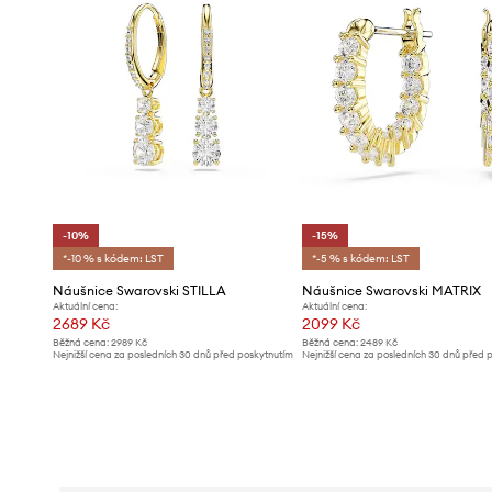
-10%
-15%
*-10 % s kódem: LST
*-5 % s kódem: LST
Náušnice Swarovski STILLA
Náušnice Swarovski MATRIX
Aktuální cena:
Aktuální cena:
2689 Kč
2099 Kč
Běžná cena:
2989 Kč
Běžná cena:
2489 Kč
Nejnižší cena za posledních 30 dnů před poskytnutím
Nejnižší cena za posledních 30 dnů před 
slevy:
2989 Kč
slevy:
2489 Kč