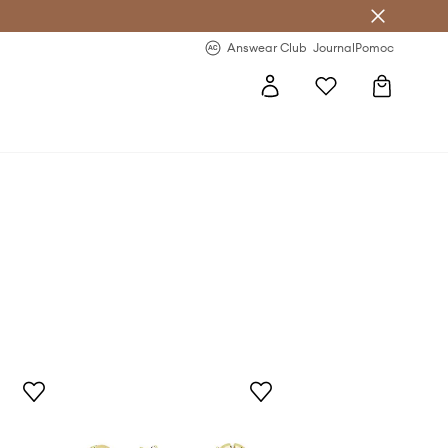
Answear Club
- 20 % na první objednávku
Answear Club
Journal
Pomoc