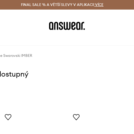
ácení zdarma (od 1800 Kč)
FINAL SALE % A VĚTŠÍ SLEVY V APLIKACI!
Doručení i do 24 h
VÍCE
Ušetřete s 
e Swarovski IMBER
dostupný