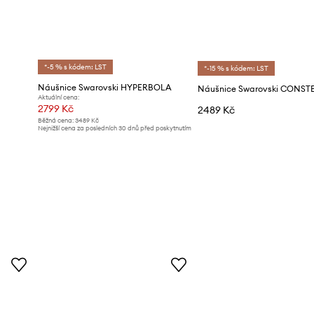
*-5 % s kódem: LST
*-15 % s kódem: LST
Náušnice Swarovski HYPERBOLA
Náušnice Swarovski CONST
Aktuální cena:
2799 Kč
2489 Kč
Běžná cena:
3489 Kč
Nejnižší cena za posledních 30 dnů před poskytnutím
slevy:
2999 Kč