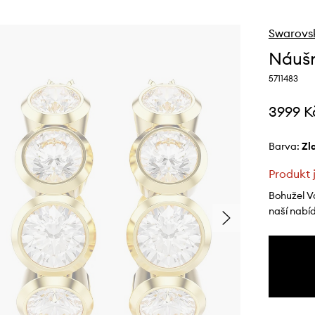
Swarovs
Náušn
5711483
3999 K
Barva:
z
Produkt 
Bohužel V
naší nabí