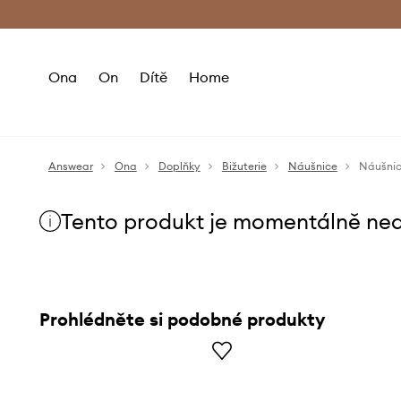
Premium Fashion Benefits
Doručení a vr
Ona
On
Dítě
Home
Answear
Ona
Doplňky
Bižuterie
Náušnice
Tento produkt je momentálně ne
Prohlédněte si podobné produkty