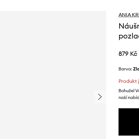
ANIA K
Náušn
pozla
879 Kč
Barva:
z
Produkt 
Bohužel V
naší nabí