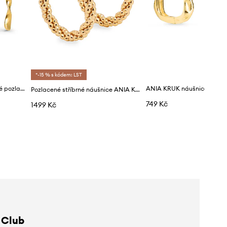
*-15 % s kódem: LST
ANIA KRUK náušnice dámské pozlacené kovové BELIEVE
Pozlacené stříbrné náušnice ANIA KRUK VINTAGE
749 Kč
1499 Kč
 Club