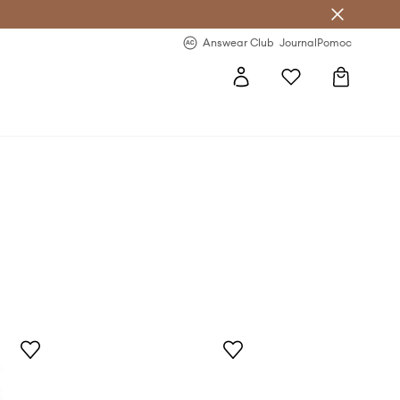
Answear Club
- 20 % na první objednávku
Answear Club
Journal
Pomoc