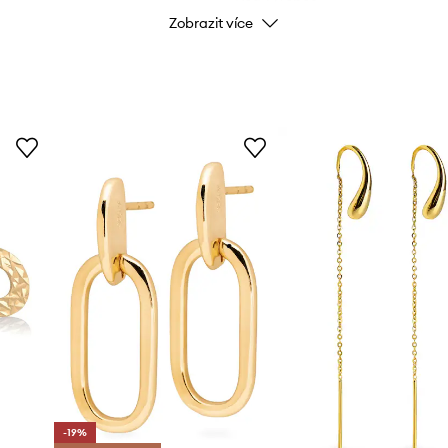
Zobrazit více
Barva
Značka
Výrobce
ID produktu
-19%