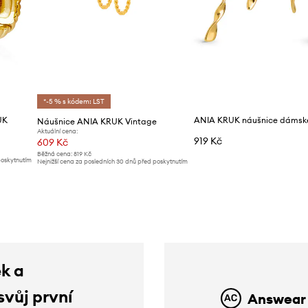
*-5 % s kódem: LST
UK
Náušnice ANIA KRUK Vintage
Aktuální cena:
919 Kč
609 Kč
Běžná cena:
819 Kč
poskytnutím
Nejnižší cena za posledních 30 dnů před poskytnutím
slevy:
649 Kč
ek a
svůj první
Answear