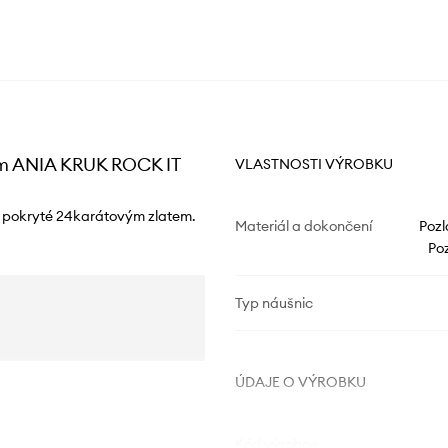
tem ANIA KRUK ROCK IT
VLASTNOSTI VÝROBKU
, pokryté 24karátovým zlatem.
Materiál a dokončení
Pozl
Poz
Typ náušnic
ÚDAJE O VÝROBKU
Kód výrobce