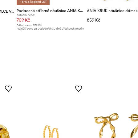
*-5 % s kódem: LST
Pozlacené stříbrné náušnice ANIA KRUK TRENDY
Zlaté náušnice ANIA KRUK DOLCE VITA
Aktuální cena:
709 Kč
859 Kč
Běžná cena:
879 Kč
Nejnižší cena za posledních 30 dnů před poskytnutím
slevy:
879 Kč