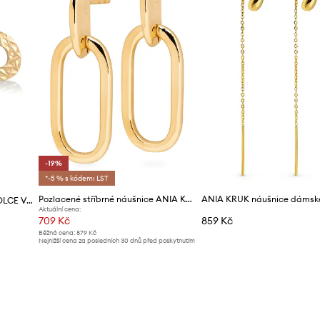
-19%
*-5 % s kódem: LST
Pozlacené stříbrné náušnice ANIA KRUK TRENDY
Zlaté náušnice ANIA KRUK DOLCE VITA
Aktuální cena:
709 Kč
859 Kč
Běžná cena:
879 Kč
Nejnižší cena za posledních 30 dnů před poskytnutím
slevy:
879 Kč