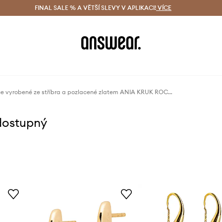
ácení zdarma (od 1800 Kč)
FINAL SALE % A VĚTŠÍ SLEVY V APLIKACI!
Doručení i do 24 h
VÍCE
Ušetřete s 
Náušnice vyrobené ze stříbra a pozlacené zlatem ANIA KRUK ROCK IT
dostupný