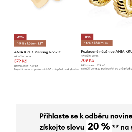
-19%
-19%
*-5 % s kódem: LST
*-5 % s kódem: LST
Pozlacené náušnice ANIA KR
ANIA KRUK Piercing Rock It
Aktuální cena:
Aktuální cena:
709 Kč
379 Kč
Běžná cena:
879 Kč
Běžná cena:
469 Kč
Nejnižší cena za posledních 30 dnů před 
Nejnižší cena za posledních 30 dnů před poskytnutím
slevy:
879 Kč
slevy:
469 Kč
Přihlaste se k odběru novin
20 %
získejte slevu
** na 