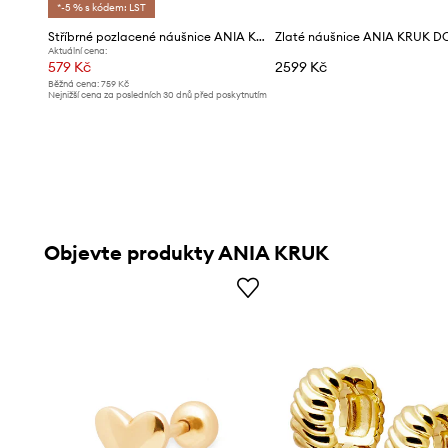
*-5 % s kódem: LST
Stříbrné pozlacené náušnice ANIA KRUK TRENDY
Aktuální cena:
579 Kč
2599 Kč
Běžná cena:
759 Kč
Nejnižší cena za posledních 30 dnů před poskytnutím
slevy:
619 Kč
Objevte produkty ANIA KRUK