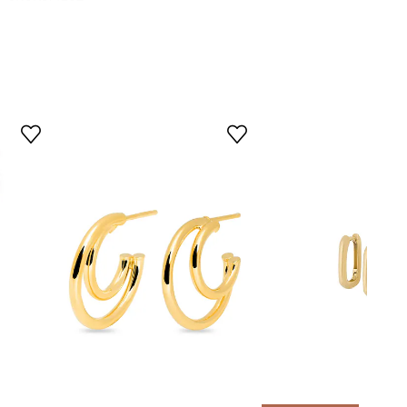
zlatá
ANIA KRUK