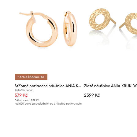
*-5 % s kódem: LST
Stříbrné pozlacené náušnice ANIA KRUK TRENDY
Aktuální cena:
579 Kč
2599 Kč
Běžná cena:
759 Kč
Nejnižší cena za posledních 30 dnů před poskytnutím
slevy:
619 Kč