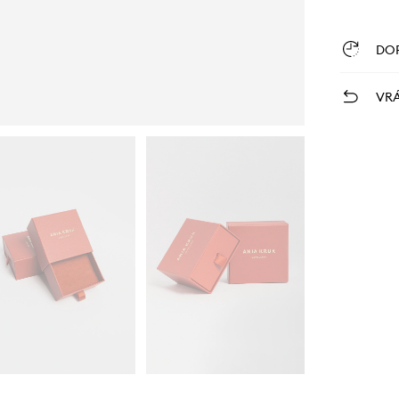
DO
VRÁ