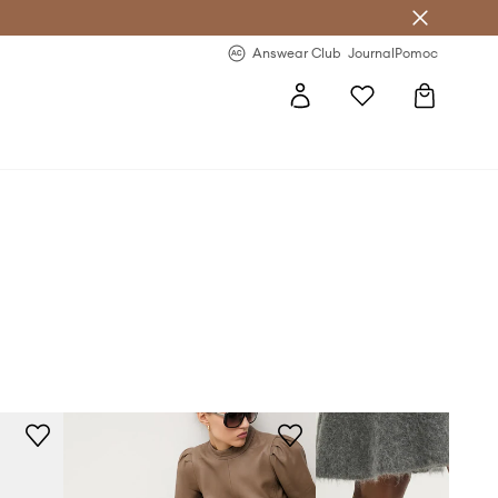
Answear Club
- 20 % na první objednávku
Answear Club
Journal
Pomoc