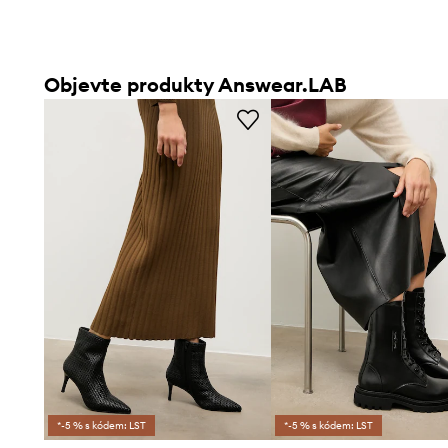
Objevte produkty Answear.LAB
*-5 % s kódem: LST
*-5 % s kódem: LST