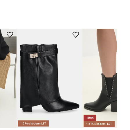
-50%
*-5 % s kódem: LST
*-5 % s kódem: LST