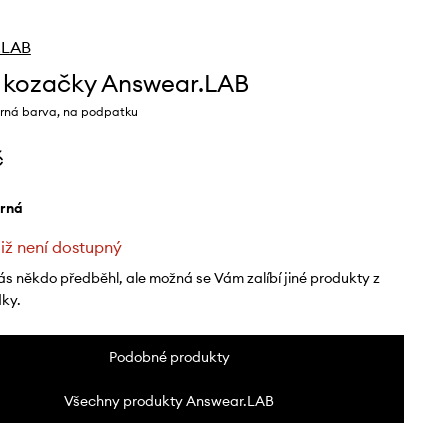
.LAB
 kozačky Answear.LAB
rná barva, na podpatku
č
erná
již není dostupný
ás někdo předběhl, ale možná se Vám zalíbí jiné produkty z
dky.
Podobné produkty
Všechny produkty Answear.LAB