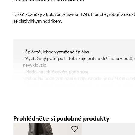
Nízké kozačky z kolekce Answear.LAB. Model vyroben z ekoků
se čistí vlhkým hadříkem.
- Špičatá, lehce vyztužená špička.
- Vyztužený patní pult stabilizuje patu a drží nohu v botě
nevyklouzla.
- Model na jehličkovém podpatku.
- Pohodlné boční zapínání na zip usnadňuje oblékání a sv
- Textilní vnitřek je pohodlný pro nohu a usnadňuje udržová
- Profilovaná měkká stélka zaručuje pohodlí při používání
- Gumová podešev je trvalá a odolná proti poškození.
- Výška podpatku: 5 cm.
- Délka stélky pro velikost je: 23 cm.
Prohlédněte si podobné produkty
- Rozměry pro velikost: 37.