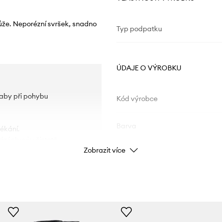
že. Neporézní svršek, snadno
Typ podpatku
ÚDAJE O VÝROBKU
, aby při pohybu
Kód výrobce
Barva
lékání.
ní obuvi v čistotě.
Zobrazit více
.
Značka
Výrobce
ID produktu