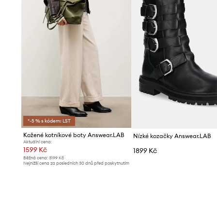
*-5 % s kódem: LST
Kožené kotníkové boty Answear.LAB
Nízké kozačky Answear.LAB
Aktuální cena:
1599 Kč
1899 Kč
Běžná cena:
3199 Kč
Nejnižší cena za posledních 30 dnů před poskytnutím
slevy:
1699 Kč