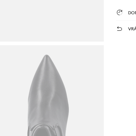
DO
VRÁ