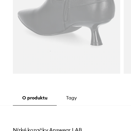
O produktu
Tagy
Nízké kozačky Answear.LAB