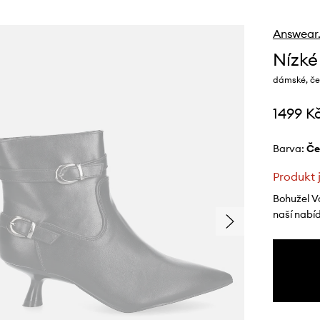
Answear
Nízké
dámské, če
1499 K
Barva:
č
Produkt 
Bohužel V
naší nabí