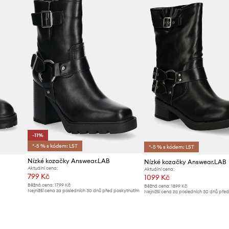
-11%
*-5 % s kódem: LST
*-5 % s kódem: LST
Nízké kozačky Answear.LAB
Nízké kozačky Answear.LAB
Aktuální cena:
Aktuální cena:
799 Kč
1099 Kč
Běžná cena:
1799 Kč
Běžná cena:
1899 Kč
Nejnižší cena za posledních 30 dnů před poskytnutím
Nejnižší cena za posledních 30 dnů pře
slevy:
899 Kč
slevy:
1199 Kč