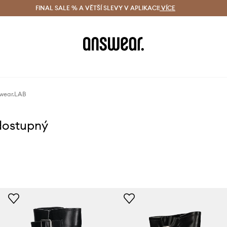
ácení zdarma (od 1800 Kč)
FINAL SALE % A VĚTŠÍ SLEVY V APLIKACI!
Doručení i do 24 h
VÍCE
Ušetřete s 
swear.LAB
dostupný