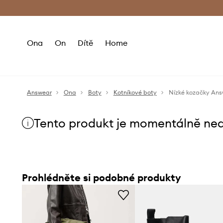
Premium Fashion Benefits
Doručení a vr
Ona
On
Dítě
Home
Answear
Ona
Boty
Kotníkové boty
Nízké kozačky An
Tento produkt je momentálně ne
Prohlédněte si podobné produkty