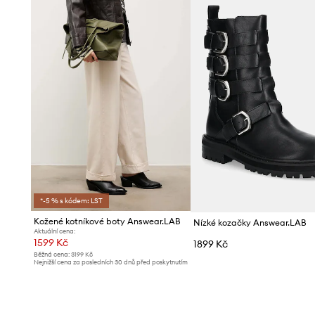
*-5 % s kódem: LST
Kožené kotníkové boty Answear.LAB
Nízké kozačky Answear.LAB
Aktuální cena:
1599 Kč
1899 Kč
Běžná cena:
3199 Kč
Nejnižší cena za posledních 30 dnů před poskytnutím
slevy:
1699 Kč