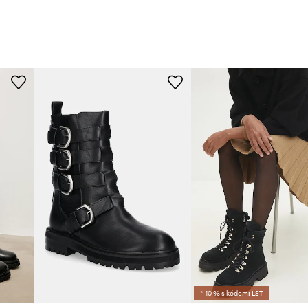
*-10 % s kódem: LST