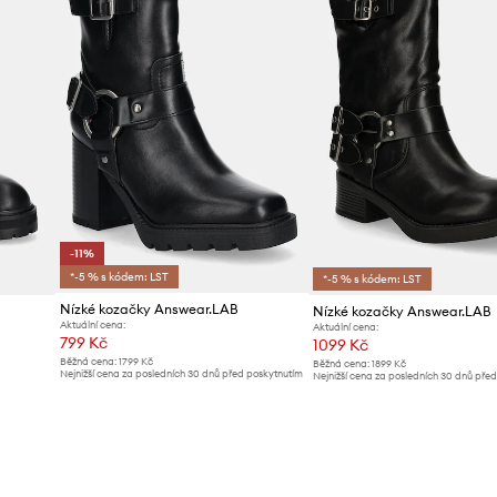
-11%
*-5 % s kódem: LST
*-5 % s kódem: LST
Nízké kozačky Answear.LAB
Nízké kozačky Answear.LAB
Aktuální cena:
Aktuální cena:
799 Kč
1099 Kč
Běžná cena:
1799 Kč
Běžná cena:
1899 Kč
Nejnižší cena za posledních 30 dnů před poskytnutím
Nejnižší cena za posledních 30 dnů pře
slevy:
899 Kč
slevy:
1199 Kč