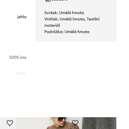
Svršek: Umělá hmota
jehla
Vnitřek: Umělá hmota, Textilní
materiál
Podrážka: Umělá hmota
5205.ims
černá
Answear.LAB