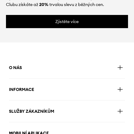
Clubu získáte až
20%
trvalou slevu z běžných cen.
Zjistěte více
O NÁS
INFORMACE
SLUŽBY ZÁKAZNÍKŮM
MOBILNÍ APLIKACE