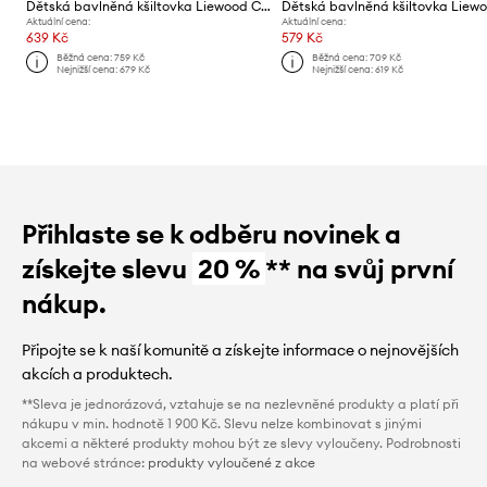
Dětská bavlněná kšiltovka Liewood Cecilia Sun Hat
Aktuální cena:
Aktuální cena:
639 Kč
579 Kč
Běžná cena:
759 Kč
Běžná cena:
709 Kč
Nejnižší cena:
679 Kč
Nejnižší cena:
619 Kč
Přihlaste se k odběru novinek a
získejte slevu
20 %
** na svůj první
nákup.
Připojte se k naší komunitě a získejte informace o nejnovějších
akcích a produktech.
**Sleva je jednorázová, vztahuje se na nezlevněné produkty a platí při
nákupu v min. hodnotě 1 900 Kč. Slevu nelze kombinovat s jinými
akcemi a některé produkty mohou být ze slevy vyloučeny. Podrobnosti
na webové stránce:
produkty vyloučené z akce