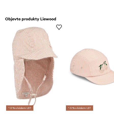
Objevte produkty Liewood
*-5 % s kódem: LST
*-5 % s kódem: LST