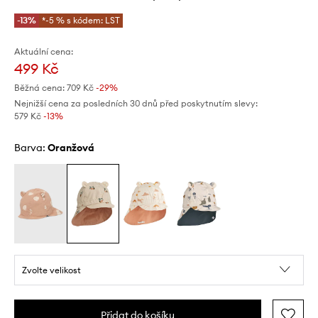
-13%
*-5 % s kódem: LST
Aktuální cena:
499 Kč
Běžná cena:
709 Kč
-29%
Nejnižší cena za posledních 30 dnů před poskytnutím slevy:
579 Kč
 -13%
Barva:
oranžová
Zvolte velikost
Přidat do košíku