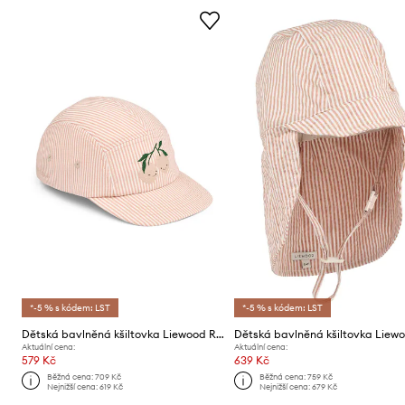
*-5 % s kódem: LST
*-5 % s kódem: LST
Dětská bavlněná kšiltovka Liewood Rory Seersucker Cap
Aktuální cena:
Aktuální cena:
579 Kč
639 Kč
Běžná cena:
709 Kč
Běžná cena:
759 Kč
Nejnižší cena:
619 Kč
Nejnižší cena:
679 Kč