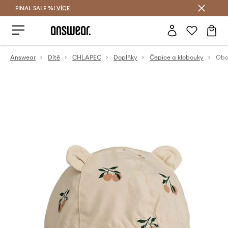
FINAL SALE %!
VÍCE
Ušetřete s Answear Club
Answear
Dítě
CHLAPEC
Doplňky
Čepice a klobouky