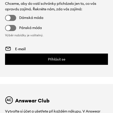
Chceme, aby do vaší schránky přicházelo jen to, co vás
opravdu zajímá. Řekněte nám, zda vás zajímá:
Dámská móda
Pánská móda
Výběr nabídky je volitelný.
Přihlásit se
Answear Club
Vytvořte si účet a ušetřete při každém nákupu. V Answear