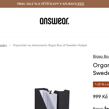
ácení zdarma (od 1800 Kč)
FINAL SALE % A VĚTŠÍ SLEVY V APLIKACI!
Doručení i do 24 h
VÍCE
Ušetřete s 
nizéry
Organizér na dokumenty Bigso Box of Sweden Holger
Bigso Bo
Organ
Swede
*-25 % s 
999 Kč
Barva:
š