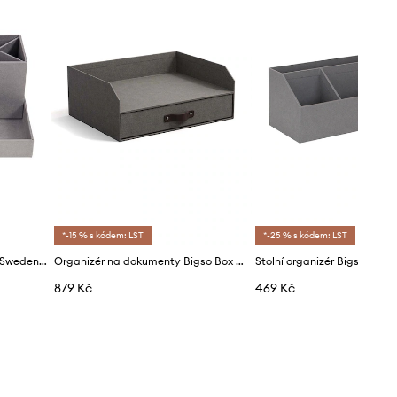
*-15 % s kódem: LST
*-25 % s kódem: LST
Stolní organizér Bigso Box of Sweden Lena
Organizér na dokumenty Bigso Box of Sweden Walter
879 Kč
469 Kč