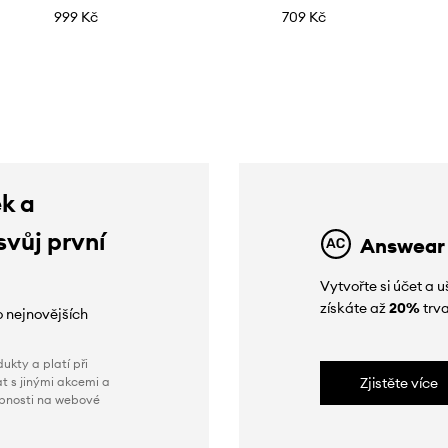
999 Kč
709 Kč
ek a
svůj první
Answear
Vytvořte si účet a
získáte až
20%
trva
o nejnovějších
ukty a platí při
t s jinými akcemi a
Zjistěte více
obnosti na webové