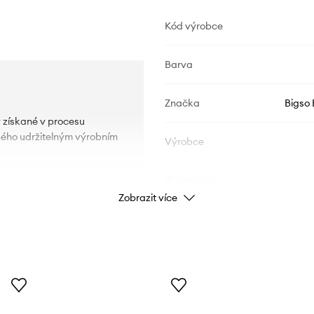
Kód výrobce
Barva
Značka
Bigso
y získané v procesu
aného udržitelným výrobním
Výrobce
ID produktu
Zobrazit více