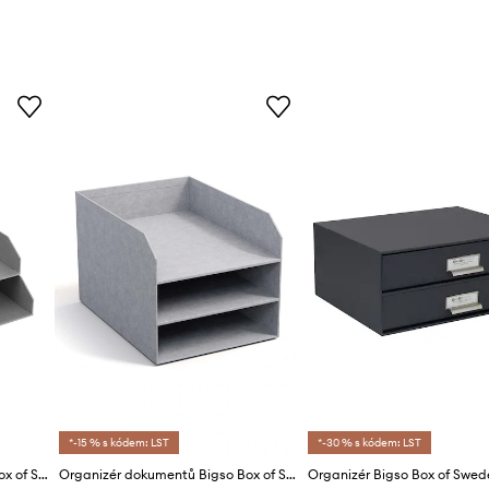
*-15 % s kódem: LST
*-30 % s kódem: LST
Organizér dokumentů Bigso Box of Sweden Hakan (2-pack)
Organizér dokumentů Bigso Box of Sweden Trey