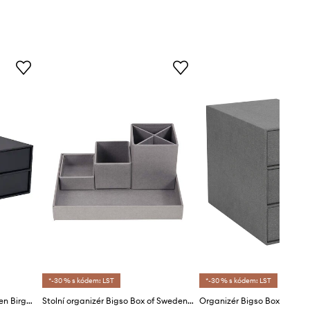
*-30 % s kódem: LST
*-30 % s kódem: LST
Organizér Bigso Box of Sweden Birger
Stolní organizér Bigso Box of Sweden Lena
Organizér Bigso Box of Swe