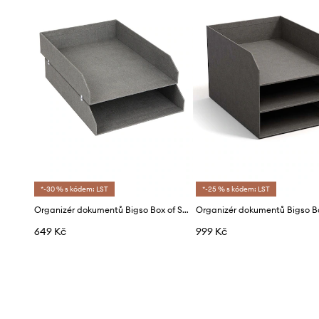
*-30 % s kódem: LST
*-25 % s kódem: LST
Organizér dokumentů Bigso Box of Sweden Hakan
649 Kč
999 Kč