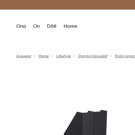
Premium Fashion Benefits
Doručení a vr
Ona
On
Dítě
Home
Answear
Home
Lifestyle
Domácí kancelář
Stolní orga