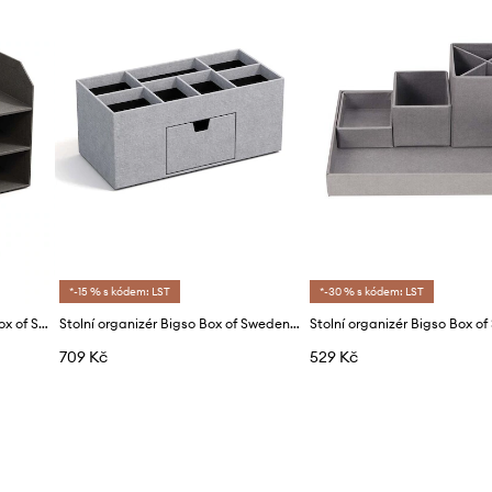
*-15 % s kódem: LST
*-30 % s kódem: LST
Organizér dokumentů Bigso Box of Sweden Trey
Stolní organizér Bigso Box of Sweden Vendela
709 Kč
529 Kč