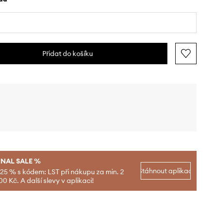
Přidat do košíku
INAL SALE %
Stáhnout aplikaci
-25 % s kódem: LST při nákupu za min. 2
00 Kč. A další slevy v aplikaci!