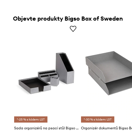
Objevte produkty Bigso Box of Sweden
*-25 % s kódem: LST
*-30 % s kódem: LST
Sada organizérů na psací stůl Bigso Box of Sweden Hugo 4-pack