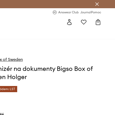
Answear Club
- 20 % na první objednávku
Answear Club
Journal
Pomoc
x of Sweden
izér na dokumenty Bigso Box of
n Holger
kódem: LST
edá