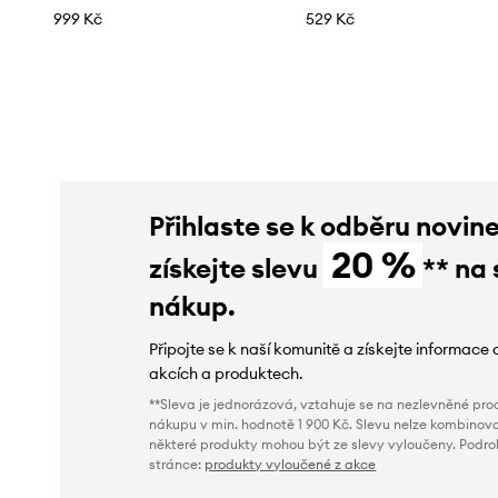
999 Kč
529 Kč
Přihlaste se k odběru novin
20 %
získejte slevu
** na 
nákup.
Připojte se k naší komunitě a získejte informace 
akcích a produktech.
**Sleva je jednorázová, vztahuje se na nezlevněné prod
nákupu v min. hodnotě 1 900 Kč. Slevu nelze kombinova
některé produkty mohou být ze slevy vyloučeny. Podr
stránce:
produkty vyloučené z akce