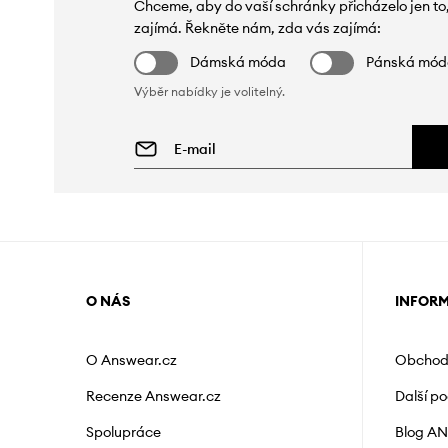
Chceme, aby do vaší schránky přicházelo jen to
zajímá. Řekněte nám, zda vás zajímá:
Dámská móda
Pánská mó
Výběr nabídky je volitelný.
O NÁS
INFOR
O Answear.cz
Obchod
Recenze Answear.cz
Další p
Spolupráce
Blog A