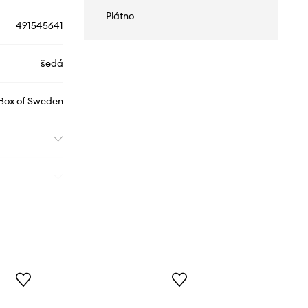
Plátno
491545641
šedá
 Box of Sweden