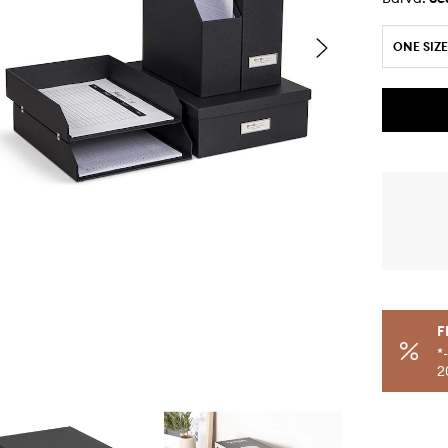
ONE SIZE
F
*
2