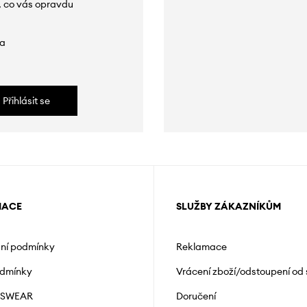
, co vás opravdu
da
Přihlásit se
MACE
SLUŽBY ZÁKAZNÍKŮM
ní podmínky
Reklamace
odmínky
Vrácení zboží/odstoupení od
NSWEAR
Doručení